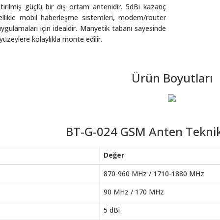
irilmiş güçlü bir dış ortam antenidir. 5dBi kazanç
llikle mobil haberleşme sistemleri, modem/router
ygulamaları için idealdir. Manyetik tabanı sayesinde
üzeylere kolaylıkla monte edilir.
Ürün Boyutları
BT-G-024 GSM Anten Teknik 
Değer
870-960 MHz / 1710-1880 MHz
90 MHz / 170 MHz
5 dBi