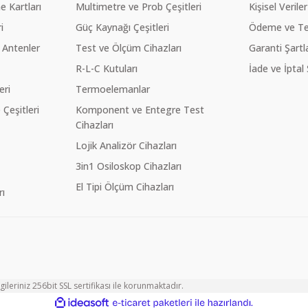
 Kartları
Multimetre ve Prob Çeşitleri
Kişisel Veriler
i
Güç Kaynağı Çeşitleri
Ödeme ve Te
 Antenler
Test ve Ölçüm Cihazları
Garanti Şartla
R-L-C Kutuları
İade ve İptal 
eri
Termoelemanlar
eşitleri
Komponent ve Entegre Test
Cihazları
Lojik Analizör Cihazları
3in1 Osiloskop Cihazları
El Tipi Ölçüm Cihazları
ı
ileriniz 256bit SSL sertifikası ile korunmaktadır.
ile
ideasoft
e-