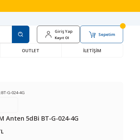
Giriş Yap
Sepetim
Kayıt Ol
OUTLET
İLETİŞİM
:
BT-G-024-4G
M Anten 5dBi BT-G-024-4G
TL