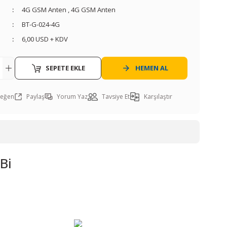
4G GSM Anten
,
4G GSM Anten
BT-G-024-4G
6,00 USD + KDV
SEPETE EKLE
HEMEN AL
Paylaş
Yorum Yaz
Tavsiye Et
Karşılaştır
Bi