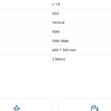
≤ 1.8
50Ω
Vertical
50W
SMA Male
ø50 * 300 mm
3 Metre
 resim, ürün açıklamalarında ve diğer konularda yetersiz gördüğünüz noktalar
in teşekkür ederiz.
Bu ürüne ilk yorumu siz yapın! LÜTFEN Sorularınızı bu alana yazmayınız
, bozuk veya görüntülenemiyor.
Yorum Yaz
ksik bilgiler bulunuyor.
talar bulunuyor.