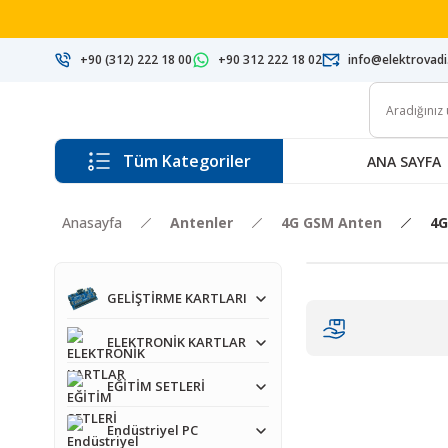
+90 (312) 222 18 00
+90 312 222 18 02
info@elektrovad
Tüm Kategoriler
ANA SAYFA
Anasayfa
Antenler
4G GSM Anten
4G
GELİŞTİRME KARTLARI
ELEKTRONİK KARTLAR
EĞİTİM SETLERİ
Endüstriyel PC