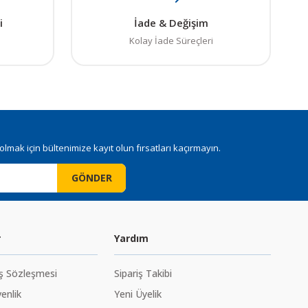
i
İade & Değişim
Kolay İade Süreçleri
mak için bültenimize kayıt olun fırsatları kaçırmayın.
GÖNDER
r
Yardım
ış Sözleşmesi
Sipariş Takibi
venlik
Yeni Üyelik