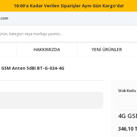
16:00'a Kadar Verilen Siparişler Aynı Gün Kargo'da!
i.com
HAKKIMIZDA
YENİ ÜRÜNLER
 GSM Anten 5dBi BT-G-024-4G
Stok Kodu 
4G GS
346,10 