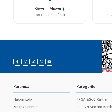
Ürün fiyatı diğer sit
Güvenli Alışveriş
256Bit SSL Sertifikalı
Bu ürüne benzer farkl
Ür
Kurumsal
Kategoriler
Hakkımızda
FPGA &SoC Kartları
Mağazalarımız
ESP32/ESP8266 Kartla