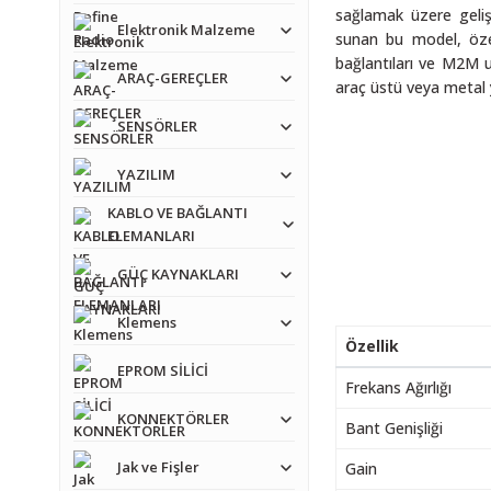
sağlamak üzere gelişt
Elektronik Malzeme
sunan bu model, öze
bağlantıları ve M2M u
ARAÇ-GEREÇLER
araç üstü veya metal y
SENSÖRLER
YAZILIM
KABLO VE BAĞLANTI
ELEMANLARI
GÜÇ KAYNAKLARI
Klemens
Özellik
EPROM SİLİCİ
Frekans Ağırlığı
KONNEKTÖRLER
Bant Genişliği
Jak ve Fişler
Gain