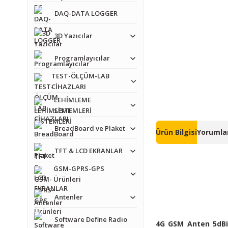
DAQ-DATA LOGGER
3D Yazıcılar
Programlayıcılar
TEST-ÖLÇÜM-LAB
CİHAZLARI
LEHİMLEME
SİSTEMLERİ
BreadBoard ve Plaket
Ürün Bilgisi
Yorumlar
TFT & LCD EKRANLAR
GSM-GPRS-GPS
Ürünleri
Antenler
Software Define Radio
4G GSM Anten 5dBi