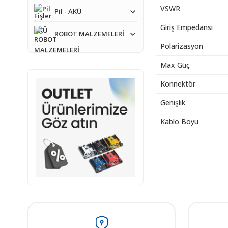
VSWR
Pil - AKÜ
Giriş Empedansı
ROBOT MALZEMELERİ
Polarizasyon
Max Güç
Konnektör
Genişlik
Kablo Boyu
Bu ürünün fiyat bilgisi,
Görüş ve önerileriniz iç
Ürün resmi kalitesiz
Ürün açıklamasında e
Ürün bilgilerinde ha