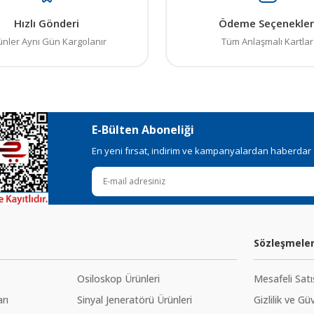
elerden daha pahalı.
Hızlı Gönderi
Ödeme Seçenekler
ı alternatifler olmalı.
ünler Aynı Gün Kargolanır
Tüm Anlaşmalı Kartlar
E-Bülten Aboneliği
Gönder
En yeni fırsat, indirim ve kampanyalardan haberdar ol
Sözleşmele
Osiloskop Ürünleri
Mesafeli Sat
rı
Sinyal Jeneratörü Ürünleri
Gizlilik ve Gü