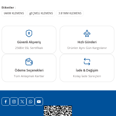
Bu ürünün fiyat bilgisi, resim, ürün açıklamalarında ve diğer konularda
Etiketler :
yetersiz gördüğünüz noktaları öneri formunu kullanarak tarafımıza
tAKIM KLEMENS
gEÇMELİ KLEMENS
3.81MM KLEMENS
iletebilirsiniz.
Görüş ve önerileriniz için teşekkür ederiz.
Ürün resmi kalitesiz, bozuk veya görüntülenemiyor.
Ürün açıklamasında eksik bilgiler bulunuyor.
Güvenli Alışveriş
Hızlı Gönderi
Ürün bilgilerinde hatalar bulunuyor.
256Bit SSL Sertifikalı
Ürünler Aynı Gün Kargolanır
Ürün fiyatı diğer sitelerden daha pahalı.
Bu ürüne benzer farklı alternatifler olmalı.
Ödeme Seçenekleri
İade & Değişim
Tüm Anlaşmalı Kartlar
Kolay İade Süreçleri
Gönder