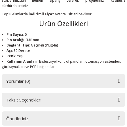
Stoklarımızdan hemen sipariş vererek projelerinizi kesintisiz
sürdürebilirsiniz.
Toplu Alımlarda
İndirimli Fiyat
Avantajı sizleri bekliyor.
Ürün Özellikleri
 THYRISTOR
Pin Sayısı:
5
Pin Aralığı:
3.81mm
Bağlantı Tipi:
Geçmeli (Plug-In)
TANSIYOMETRE
Açı:
90 Derece
Renk:
Yeşil
rü
Kullanım Alanları:
Endüstriyel kontrol panoları, otomasyon sistemleri,
güç kaynakları ve PCB bağlantıları
Yorumlar (0)
Taksit Seçenekleri
ÖR
Bu ürüne ilk yorumu siz yapın! LÜTFEN Sorularınızı bu alana yazmayınız.
Sorularınız için info@elektrovadi.com
Önerileriniz
Yorum Yaz