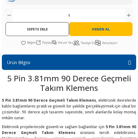
R
L KARTLARI
CİHAZLARI
r
 Dönüştürücü
TÖRLER
ETHERNET KARTLARI
XILINX
SICAK HAVA KOLU
POWER SUPPLY ICs
ÖRLERİ
RLER
CAN & LIN KARTLARI
SICAK HAVA UÇLARI
REGÜLATOR
SEPETE EKLE
HEMEN AL
TLARI
R
OLARI
KONNEKTÖR KARTLAR
TAMİR PEDİ
SÜRÜCÜ ICs
Paylaş
Yorum Yaz
Tavsiye Et
Karşılaştır
RI
LIPS
LOSU
IRDA KARTLARI
VAKUM UÇLARI
YÜKSELTEÇ ICs
Ürün Bilgisi
ZAMAN TUTUCU
5 Pin 3.81mm 90 Derece Geçmeli
İ
NIK
R
Takım Klemens
LAR
ı
5 Pin 3.81mm 90 Derece Geçmeli Takım Klemens
, elektronik devrelerde
kablo bağlantılarını pratik ve güvenli bir şekilde gerçekleştirmek için ideal bir
çözümdür. 90 derece açılı tasarımı sayesinde, sınırlı alanlarda kolay montaj
imkânı sunar.
Elektronik projelerinizde güvenli ve sağlam bağlantılar için
5 Pin 3.81mm 90
Derece Geçmeli Takım Klemens
ürününü tercih edebilirsiniz.