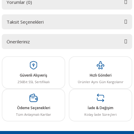
Yorumlar (0)
Taksit Seçenekleri
Bu ürüne ilk yorumu siz yapın! LÜTFEN Sorularınızı bu alana yazmayınız.
Sorularınız için info@elektrovadi.com
Önerileriniz
Yorum Yaz
Bu ürünün fiyat bilgisi, resim, ürün açıklamalarında ve diğer konularda
yetersiz gördüğünüz noktaları öneri formunu kullanarak tarafımıza
iletebilirsiniz.
Görüş ve önerileriniz için teşekkür ederiz.
Güvenli Alışveriş
Hızlı Gönderi
256Bit SSL Sertifikalı
Ürünler Aynı Gün Kargolanır
Ürün resmi kalitesiz, bozuk veya görüntülenemiyor.
Ürün açıklamasında eksik bilgiler bulunuyor.
Ürün bilgilerinde hatalar bulunuyor.
Ödeme Seçenekleri
İade & Değişim
Ürün fiyatı diğer sitelerden daha pahalı.
Tüm Anlaşmalı Kartlar
Kolay İade Süreçleri
Bu ürüne benzer farklı alternatifler olmalı.