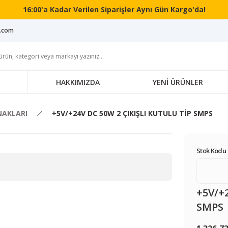
16:00'a Kadar Verilen Siparişler Aynı Gün Kargo'da!
i.com
HAKKIMIZDA
YENİ ÜRÜNLER
NAKLARI
+5V/+24V DC 50W 2 ÇIKIŞLI KUTULU TİP SMPS
Stok Kodu 
+5V/+
SMPS