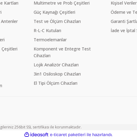
 Kartları
Multimetre ve Prob Çeşitleri
Kişisel Veriler
i
Güç Kaynağı Çeşitleri
Ödeme ve Te
 Antenler
Test ve Ölçüm Cihazları
Garanti Şartla
R-L-C Kutuları
İade ve İptal 
eri
Termoelemanlar
eşitleri
Komponent ve Entegre Test
Cihazları
Lojik Analizör Cihazları
3in1 Osiloskop Cihazları
El Tipi Ölçüm Cihazları
ı
ileriniz 256bit SSL sertifikası ile korunmaktadır.
ile
ideasoft
e-