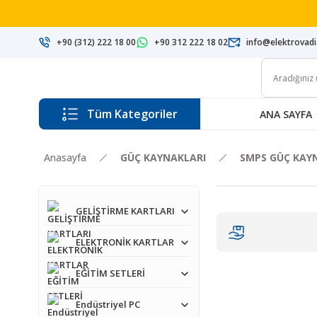
+90 (312) 222 18 00
+90 312 222 18 02
info@elektrovad
Tüm Kategoriler
ANA SAYFA
Anasayfa
GÜÇ KAYNAKLARI
SMPS GÜÇ KAY
GELİŞTİRME KARTLARI
ELEKTRONİK KARTLAR
EĞİTİM SETLERİ
Endüstriyel PC