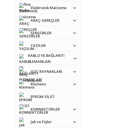
Elektronik Malzeme
ARAÇ-GEREÇLER
Bu ürünün fiyat bilgisi,
SENSÖRLER
Görüş ve önerileriniz iç
YAZILIM
Ürün resmi kalitesiz
KABLO VE BAĞLANTI
Ürün açıklamasında e
ELEMANLARI
Ürün bilgilerinde ha
GÜÇ KAYNAKLARI
Ürün fiyatı diğer sit
Klemens
Bu ürüne benzer farkl
EPROM SİLİCİ
KONNEKTÖRLER
Jak ve Fişler