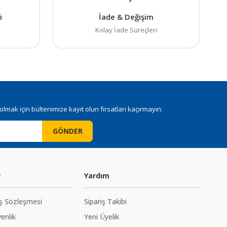
i
İade & Değişim
Kolay İade Süreçleri
mak için bültenimize kayıt olun fırsatları kaçırmayın.
GÖNDER
r
Yardım
ış Sözleşmesi
Sipariş Takibi
venlik
Yeni Üyelik