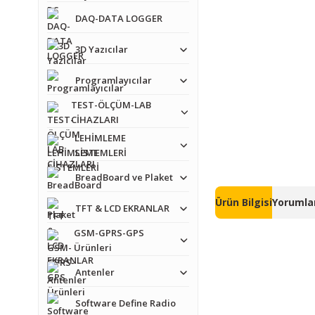
DAQ-DATA LOGGER
3D Yazıcılar
Programlayıcılar
TEST-ÖLÇÜM-LAB
CİHAZLARI
LEHİMLEME
SİSTEMLERİ
BreadBoard ve Plaket
Ürün Bilgisi
Yorumlar
TFT & LCD EKRANLAR
GSM-GPRS-GPS
Ürünleri
Antenler
Software Define Radio