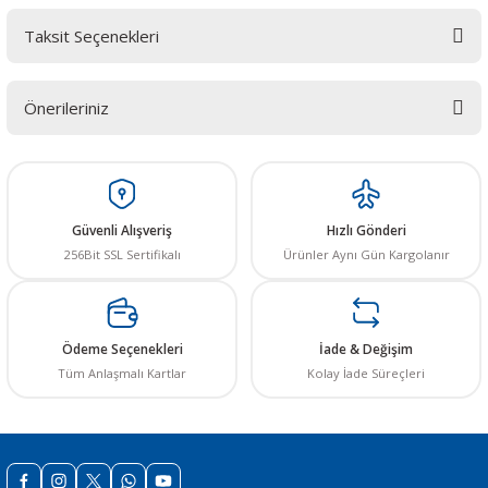
Taksit Seçenekleri
Bu ürüne ilk yorumu siz yapın! LÜTFEN Sorularınızı bu alana yazmayınız.
Sorularınız için info@elektrovadi.com
Önerileriniz
Yorum Yaz
Bu ürünün fiyat bilgisi, resim, ürün açıklamalarında ve diğer konularda
yetersiz gördüğünüz noktaları öneri formunu kullanarak tarafımıza
iletebilirsiniz.
Görüş ve önerileriniz için teşekkür ederiz.
Güvenli Alışveriş
Hızlı Gönderi
256Bit SSL Sertifikalı
Ürünler Aynı Gün Kargolanır
Ürün resmi kalitesiz, bozuk veya görüntülenemiyor.
Ürün açıklamasında eksik bilgiler bulunuyor.
Ürün bilgilerinde hatalar bulunuyor.
Ödeme Seçenekleri
İade & Değişim
Ürün fiyatı diğer sitelerden daha pahalı.
Tüm Anlaşmalı Kartlar
Kolay İade Süreçleri
Bu ürüne benzer farklı alternatifler olmalı.