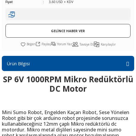
Fiyat
3,60 USD + KDV
R
L KARTLARI
CİHAZLARI
r
 Dönüştürücü
TÖRLER
ETHERNET KARTLARI
XILINX
SICAK HAVA KOLU
POWER SUPPLY ICs
ÖRLERİ
RLER
CAN & LIN KARTLARI
SICAK HAVA UÇLARI
REGÜLATOR
GELİNCE HABER VER
TLARI
R
OLARI
KONNEKTÖR KARTLAR
TAMİR PEDİ
SÜRÜCÜ ICs
Paylaş
Yorum Yaz
Tavsiye Et
Karşılaştır
RI
LIPS
LOSU
IRDA KARTLARI
VAKUM UÇLARI
YÜKSELTEÇ ICs
Ürün Bilgisi
ZAMAN TUTUCU
SP 6V 1000RPM Mikro Redüktörlü
İ
NIK
R
DC Motor
LAR
ı
Mini Sumo Robot, Engelden Kaçan Robot, Sese Yönelen
Robot gibi bir çok arduino robot projesinde sorunsuzca
kullanabileceğiniz 12mm çaplı Mikro redüktörlü dc
motordur. Mikro metal dişlileri sayesinde mini sumo
robot karşılaşmalarında olası motor bozulmalarının