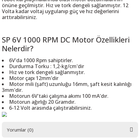
önüne geçilmiştir. Hız ve tork dengeli sağlanmıştır. 12
Volta kadar voltaj uygulanıp güç ve hız değerlerini
arttırabilirsiniz.
 THYRISTOR
SP 6V 1000 RPM DC Motor Özellikleri
Nelerdir?
TANSIYOMETRE
6V'da 1000 Rpm sahiptirler.
Durdurma Torku : 1,2-kg/cm'dir
rü
Hız ve tork dengeli sağlanmıştır.
Motor çapı 12mm'dir
Motor mili (şaft) uzunluğu 16mm, şaft kesit kalınlığı
3mm'dir.
Motorun 6V'taki çalışma akımı 100 mA'dır.
Motorun ağırlığı 20 Gramdır.
6-12 Volt arasında çalıştırabilirsiniz.
ÖR
Yorumlar (0)