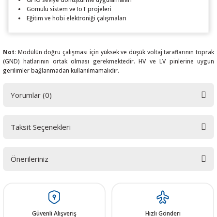
Gömülü sistem ve IoT projeleri
Eğitim ve hobi elektroniği çalışmaları
Not:
Modülün doğru çalışması için yüksek ve düşük voltaj taraflarının toprak
(GND) hatlarının ortak olması gerekmektedir. HV ve LV pinlerine uygun
gerilimler bağlanmadan kullanılmamalıdır.
Yorumlar (0)
Taksit Seçenekleri
Bu ürüne ilk yorumu siz yapın! LÜTFEN Sorularınızı bu alana yazmayınız.
Sorularınız için info@elektrovadi.com
Önerileriniz
Yorum Yaz
Bu ürünün fiyat bilgisi, resim, ürün açıklamalarında ve diğer konularda
yetersiz gördüğünüz noktaları öneri formunu kullanarak tarafımıza
iletebilirsiniz.
Görüş ve önerileriniz için teşekkür ederiz.
Güvenli Alışveriş
Hızlı Gönderi