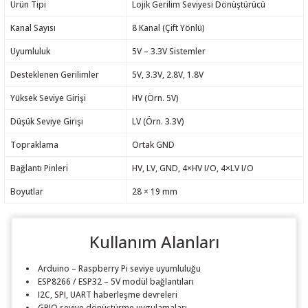
Ürün Tipi
Lojik Gerilim Seviyesi Dönüştürücü
Kanal Sayısı
8 Kanal (Çift Yönlü)
Uyumluluk
5V – 3.3V Sistemler
Desteklenen Gerilimler
5V, 3.3V, 2.8V, 1.8V
Yüksek Seviye Girişi
HV (Örn. 5V)
Düşük Seviye Girişi
LV (Örn. 3.3V)
Topraklama
Ortak GND
Bağlantı Pinleri
HV, LV, GND, 4×HV I/O, 4×LV I/O
Boyutlar
28 × 19 mm
Kullanım Alanları
Arduino – Raspberry Pi seviye uyumluluğu
ESP8266 / ESP32 – 5V modül bağlantıları
I2C, SPI, UART haberleşme devreleri
GPIO seviye dönüştürme uygulamaları