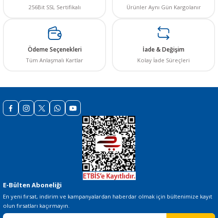
256Bit SSL Sertifikalı
Ürünler Aynı Gün Kargolanır
Ürün resmi kalitesiz, bozuk veya görüntülenemiyor.
Ürün açıklamasında eksik bilgiler bulunuyor.
Ürün bilgilerinde hatalar bulunuyor.
Ödeme Seçenekleri
İade & Değişim
Ürün fiyatı diğer sitelerden daha pahalı.
Tüm Anlaşmalı Kartlar
Kolay İade Süreçleri
Bu ürüne benzer farklı alternatifler olmalı.
Gönder
E-Bülten Aboneliği
En yeni fırsat, indirim ve kampanyalardan haberdar olmak için bültenimize kayıt
olun fırsatları kaçırmayın.