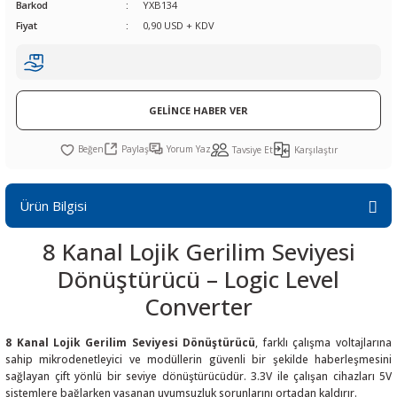
Barkod
YXB134
R
L KARTLARI
CİHAZLARI
r
 Dönüştürücü
TÖRLER
ETHERNET KARTLARI
XILINX
SICAK HAVA KOLU
POWER SUPPLY ICs
Fiyat
0,90 USD + KDV
ÖRLERİ
RLER
CAN & LIN KARTLARI
SICAK HAVA UÇLARI
REGÜLATOR
TLARI
R
OLARI
KONNEKTÖR KARTLAR
TAMİR PEDİ
SÜRÜCÜ ICs
GELİNCE HABER VER
Paylaş
Yorum Yaz
RI
LIPS
LOSU
IRDA KARTLARI
VAKUM UÇLARI
YÜKSELTEÇ ICs
Tavsiye Et
Karşılaştır
ZAMAN TUTUCU
Ürün Bilgisi
İ
NIK
R
8 Kanal Lojik Gerilim Seviyesi
Dönüştürücü – Logic Level
LAR
ı
Converter
8 Kanal Lojik Gerilim Seviyesi Dönüştürücü
, farklı çalışma voltajlarına
sahip mikrodenetleyici ve modüllerin güvenli bir şekilde haberleşmesini
sağlayan çift yönlü bir seviye dönüştürücüdür. 3.3V ile çalışan cihazları 5V
sistemlere bağlarken yaşanan uyumsuzluk sorunlarını ortadan kaldırır.