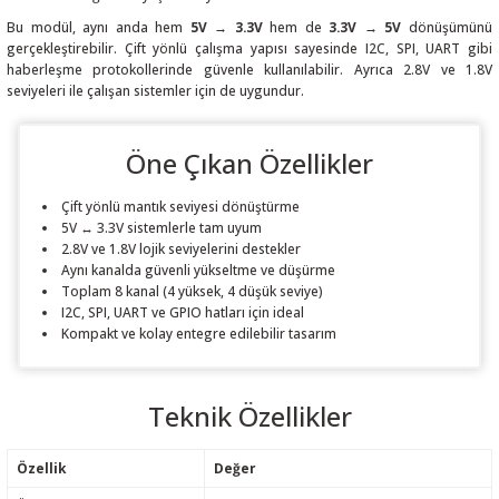
Bu modül, aynı anda hem
5V → 3.3V
hem de
3.3V → 5V
dönüşümünü
gerçekleştirebilir. Çift yönlü çalışma yapısı sayesinde I2C, SPI, UART gibi
haberleşme protokollerinde güvenle kullanılabilir. Ayrıca 2.8V ve 1.8V
seviyeleri ile çalışan sistemler için de uygundur.
 THYRISTOR
Öne Çıkan Özellikler
TANSIYOMETRE
Çift yönlü mantık seviyesi dönüştürme
5V ↔ 3.3V sistemlerle tam uyum
rü
2.8V ve 1.8V lojik seviyelerini destekler
Aynı kanalda güvenli yükseltme ve düşürme
Toplam 8 kanal (4 yüksek, 4 düşük seviye)
I2C, SPI, UART ve GPIO hatları için ideal
Kompakt ve kolay entegre edilebilir tasarım
ÖR
Teknik Özellikler
Özellik
Değer