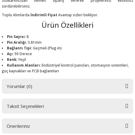
Stoklarımızdan hemen sipariş vererek projelerinizi kesintisiz
sürdürebilirsiniz.
Toplu Alımlarda
İndirimli Fiyat
Avantajı sizleri bekliyor.
Ürün Özellikleri
 THYRISTOR
Pin Sayısı:
8
Pin Aralığı:
3.81mm
Bağlantı Tipi:
Geçmeli (Plug-In)
TANSIYOMETRE
Açı:
90 Derece
Renk:
Yeşil
rü
Kullanım Alanları:
Endüstriyel kontrol panoları, otomasyon sistemleri,
güç kaynakları ve PCB bağlantıları
Yorumlar (0)
Taksit Seçenekleri
ÖR
Bu ürüne ilk yorumu siz yapın! LÜTFEN Sorularınızı bu alana yazmayınız.
Sorularınız için info@elektrovadi.com
Önerileriniz
Yorum Yaz