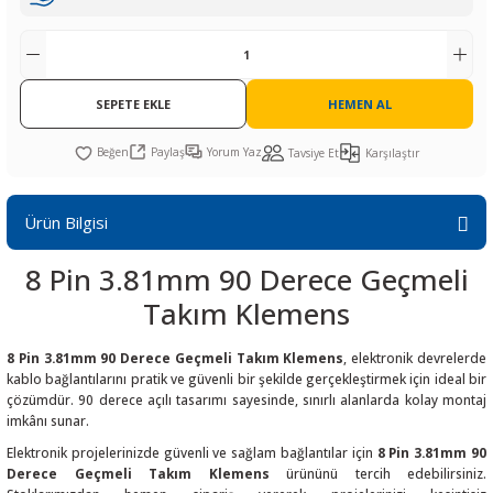
R
L KARTLARI
CİHAZLARI
r
 Dönüştürücü
TÖRLER
ETHERNET KARTLARI
XILINX
SICAK HAVA KOLU
POWER SUPPLY ICs
ÖRLERİ
RLER
CAN & LIN KARTLARI
SICAK HAVA UÇLARI
REGÜLATOR
SEPETE EKLE
HEMEN AL
TLARI
R
OLARI
KONNEKTÖR KARTLAR
TAMİR PEDİ
SÜRÜCÜ ICs
Paylaş
Yorum Yaz
Tavsiye Et
Karşılaştır
RI
LIPS
LOSU
IRDA KARTLARI
VAKUM UÇLARI
YÜKSELTEÇ ICs
Ürün Bilgisi
ZAMAN TUTUCU
8 Pin 3.81mm 90 Derece Geçmeli
İ
NIK
R
Takım Klemens
LAR
ı
8 Pin 3.81mm 90 Derece Geçmeli Takım Klemens
, elektronik devrelerde
kablo bağlantılarını pratik ve güvenli bir şekilde gerçekleştirmek için ideal bir
çözümdür. 90 derece açılı tasarımı sayesinde, sınırlı alanlarda kolay montaj
imkânı sunar.
Elektronik projelerinizde güvenli ve sağlam bağlantılar için
8 Pin 3.81mm 90
Derece Geçmeli Takım Klemens
ürününü tercih edebilirsiniz.