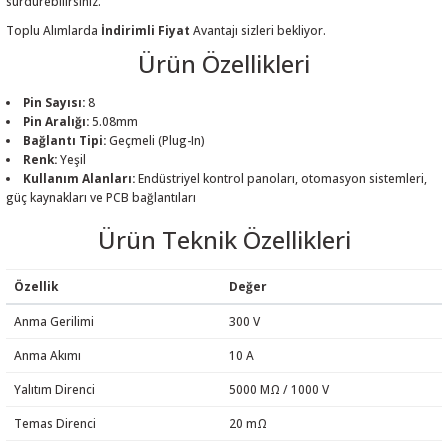
sürdürebilirsiniz.
Toplu Alımlarda
İndirimli Fiyat
Avantajı sizleri bekliyor.
Ürün Özellikleri
Pin Sayısı:
8
 THYRISTOR
Pin Aralığı:
5.08mm
Bağlantı Tipi:
Geçmeli (Plug-In)
Renk:
Yeşil
TANSIYOMETRE
Kullanım Alanları:
Endüstriyel kontrol panoları, otomasyon sistemleri,
güç kaynakları ve PCB bağlantıları
rü
Ürün Teknik Özellikleri
Özellik
Değer
Anma Gerilimi
300 V
Anma Akımı
10 A
ÖR
Yalıtım Direnci
5000 MΩ / 1000 V
Temas Direnci
20 mΩ