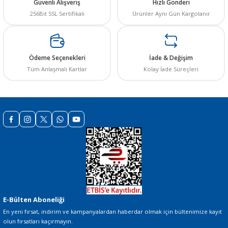
Güvenli Alışveriş
Hızlı Gönderi
Ürün fiyatı diğer sitelerden daha pahalı.
256Bit SSL Sertifikalı
Ürünler Aynı Gün Kargolanır
Bu ürüne benzer farklı alternatifler olmalı.
Ödeme Seçenekleri
İade & Değişim
Tüm Anlaşmalı Kartlar
Kolay İade Süreçleri
Gönder
E-Bülten Aboneliği
En yeni fırsat, indirim ve kampanyalardan haberdar olmak için bültenimize kayıt
olun fırsatları kaçırmayın.