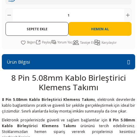
R
L KARTLARI
CİHAZLARI
r
 Dönüştürücü
TÖRLER
ETHERNET KARTLARI
XILINX
SICAK HAVA KOLU
POWER SUPPLY ICs
ÖRLERİ
RLER
CAN & LIN KARTLARI
SICAK HAVA UÇLARI
REGÜLATOR
SEPETE EKLE
HEMEN AL
TLARI
R
OLARI
KONNEKTÖR KARTLAR
TAMİR PEDİ
SÜRÜCÜ ICs
Paylaş
Yorum Yaz
Tavsiye Et
Karşılaştır
RI
LIPS
LOSU
IRDA KARTLARI
VAKUM UÇLARI
YÜKSELTEÇ ICs
Ürün Bilgisi
ZAMAN TUTUCU
8 Pin 5.08mm Kablo Birleştirici
İ
NIK
R
Klemens Takımı
LAR
ı
8 Pin 5.08mm Kablo Birleştirici Klemens Takımı
, elektronik devrelerde
kablo bağlantılarını pratik ve güvenli bir şekilde gerçekleştirmek için ideal bir
çözümdür. Sınırlı alanlarda kolay montaj imkânı sunmasıyla da öne çıkar.
Elektronik projelerinizde güvenli ve sağlam bağlantılar için
8 Pin 5.08mm
Kablo Birleştirici Klemens Takımı
ürününü tercih edebilirsiniz.
Stoklarımızdan hemen sipariş vererek projelerinizi kesintisiz