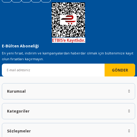
Gönder
E-Bülten Aboneliği
En yeni fırsat, indirim ve kampanyalardan haberdar olmak için bültenimize kayıt
olun fırsatları kaçırmayın.
GÖNDER
Kurumsal
Kategoriler
Sözleşmeler