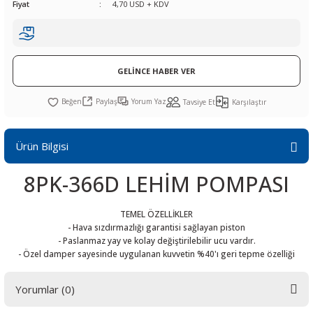
Fiyat
4,70 USD + KDV
R
L KARTLARI
CİHAZLARI
r
 Dönüştürücü
TÖRLER
ETHERNET KARTLARI
XILINX
SICAK HAVA KOLU
POWER SUPPLY ICs
ÖRLERİ
RLER
CAN & LIN KARTLARI
SICAK HAVA UÇLARI
REGÜLATOR
GELİNCE HABER VER
TLARI
R
OLARI
KONNEKTÖR KARTLAR
TAMİR PEDİ
SÜRÜCÜ ICs
Paylaş
Yorum Yaz
Tavsiye Et
Karşılaştır
RI
LIPS
LOSU
IRDA KARTLARI
VAKUM UÇLARI
YÜKSELTEÇ ICs
Ürün Bilgisi
ZAMAN TUTUCU
8PK-366D LEHİM POMPASI
İ
NIK
R
TEMEL ÖZELLİKLER
LAR
ı
- Hava sızdırmazlığı garantisi sağlayan piston
- Paslanmaz yay ve kolay değiştirilebilir ucu vardır.
- Özel damper sayesinde uygulanan kuvvetin %40'ı geri tepme özelliği
Yorumlar (0)