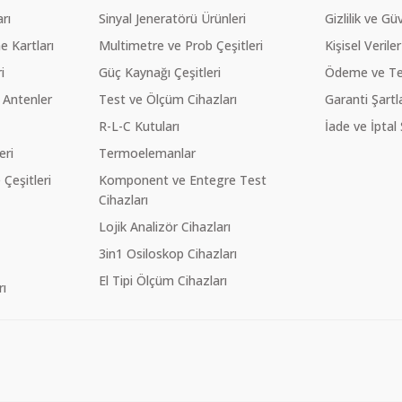
rı
Sinyal Jeneratörü Ürünleri
Gizlilik ve Gü
 Kartları
Multimetre ve Prob Çeşitleri
Kişisel Veriler
i
Güç Kaynağı Çeşitleri
Ödeme ve Te
 Antenler
Test ve Ölçüm Cihazları
Garanti Şartla
R-L-C Kutuları
İade ve İptal 
eri
Termoelemanlar
eşitleri
Komponent ve Entegre Test
Cihazları
Lojik Analizör Cihazları
3in1 Osiloskop Cihazları
El Tipi Ölçüm Cihazları
ı