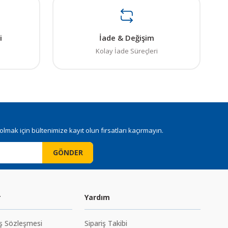
i
İade & Değişim
Kolay İade Süreçleri
mak için bültenimize kayıt olun fırsatları kaçırmayın.
GÖNDER
r
Yardım
ış Sözleşmesi
Sipariş Takibi