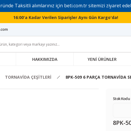
ründe Taksitli alımlarınız için
beti.com.tr
sitemizi ziyaret edeb
16:00'a Kadar Verilen Siparişler Aynı Gün Kargo'da!
i.com
HAKKIMIZDA
YENİ ÜRÜNLER
TORNAVİDA ÇEŞİTLERİ
8PK-509 6 PARÇA TORNAVİDA S
Stok Kodu 
8PK-5