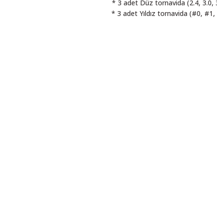
* 3 adet Düz tornavida (2.4, 3.0, 
* 3 adet Yıldız tornavida (#0, #1,
 resim, ürün açıklamalarında ve diğer konularda yetersiz gördüğünüz noktalar
in teşekkür ederiz.
Bu ürüne ilk yorumu siz yapın! LÜTFEN Sorularınızı bu alana yazmayınız
, bozuk veya görüntülenemiyor.
Yorum Yaz
ksik bilgiler bulunuyor.
talar bulunuyor.
elerden daha pahalı.
ı alternatifler olmalı.
Gönder