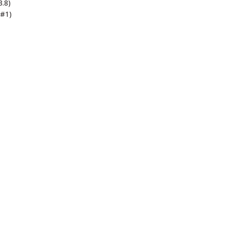
3.8)
 #1)
ı öneri formunu kullanarak tarafımıza iletebilirsiniz.
. Sorularınız için info@elektrovadi.com