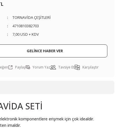
TL
TORNAVİDA ÇEŞİTLERİ
4710810382703
7,00 USD + KDV
GELİNCE HABER VER
Paylaş
Yorum Yaz
Tavsiye Et
Karşılaştır
VİDA SETİ
 elektronik komponentlere erişmek için çok idealdir.
en imaldir.