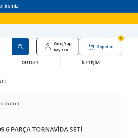
ilirsiniz.
0
Giriş Yap
Sepetim
Kayıt Ol
OUTLET
İLETİŞİM
ETİ
:
A.03.01.01
09 6 PARÇA TORNAVİDA SETİ