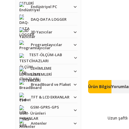
Endüstriyel PC
DAQ-DATA LOGGER
3D Yazıcılar
Programlayıcılar
TEST-ÖLÇÜM-LAB
CİHAZLARI
LEHİMLEME
SİSTEMLERİ
BreadBoard ve Plaket
Ürün Bilgisi
Yorumlar
TFT & LCD EKRANLAR
GSM-GPRS-GPS
Ürünleri
Uzun şaftlı
Antenler