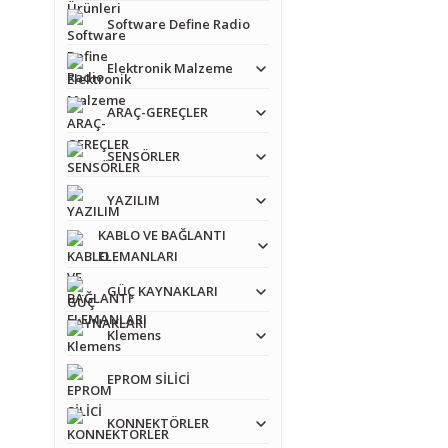
Software Define Radio
Elektronik Malzeme
Bu ürünün fiyat bilgisi,
ARAÇ-GEREÇLER
Görüş ve önerileriniz iç
SENSÖRLER
Ürün resmi kalitesiz
YAZILIM
Ürün açıklamasında e
KABLO VE BAĞLANTI
Ürün bilgilerinde ha
ELEMANLARI
Ürün fiyatı diğer sit
GÜÇ KAYNAKLARI
Bu ürüne benzer farkl
Klemens
EPROM SİLİCİ
KONNEKTÖRLER