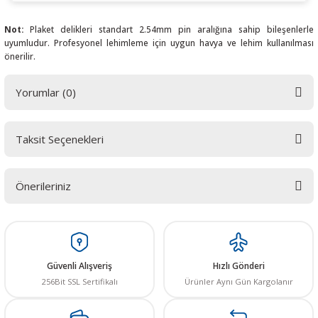
Not:
Plaket delikleri standart 2.54mm pin aralığına sahip bileşenlerle
uyumludur. Profesyonel lehimleme için uygun havya ve lehim kullanılması
önerilir.
Yorumlar (0)
Taksit Seçenekleri
Bu ürüne ilk yorumu siz yapın! LÜTFEN Sorularınızı bu alana yazmayınız.
Sorularınız için info@elektrovadi.com
Önerileriniz
Yorum Yaz
Bu ürünün fiyat bilgisi, resim, ürün açıklamalarında ve diğer konularda
yetersiz gördüğünüz noktaları öneri formunu kullanarak tarafımıza
iletebilirsiniz.
Görüş ve önerileriniz için teşekkür ederiz.
Güvenli Alışveriş
Hızlı Gönderi
256Bit SSL Sertifikalı
Ürünler Aynı Gün Kargolanır
Ürün resmi kalitesiz, bozuk veya görüntülenemiyor.
Ürün açıklamasında eksik bilgiler bulunuyor.