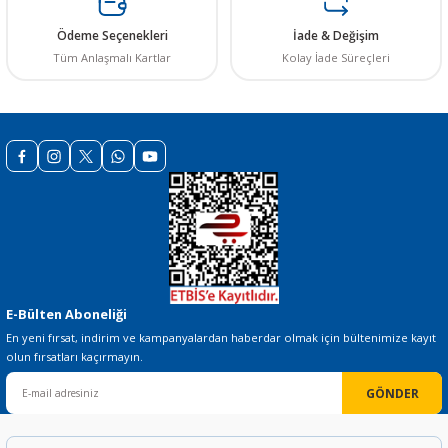
Ürün bilgilerinde hatalar bulunuyor.
Ödeme Seçenekleri
İade & Değişim
Ürün fiyatı diğer sitelerden daha pahalı.
Tüm Anlaşmalı Kartlar
Kolay İade Süreçleri
Bu ürüne benzer farklı alternatifler olmalı.
Gönder
E-Bülten Aboneliği
En yeni fırsat, indirim ve kampanyalardan haberdar olmak için bültenimize kayıt
olun fırsatları kaçırmayın.
GÖNDER