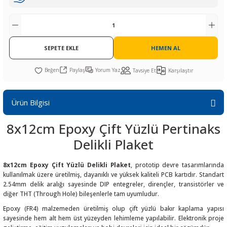
R
L KARTLARI
CİHAZLARI
r
 Dönüştürücü
TÖRLER
ETHERNET KARTLARI
XILINX
SICAK HAVA KOLU
POWER SUPPLY ICs
ÖRLERİ
RLER
CAN & LIN KARTLARI
SICAK HAVA UÇLARI
REGÜLATOR
SEPETE EKLE
HEMEN AL
TLARI
R
OLARI
KONNEKTÖR KARTLAR
TAMİR PEDİ
SÜRÜCÜ ICs
Paylaş
Yorum Yaz
Tavsiye Et
Karşılaştır
RI
LIPS
LOSU
IRDA KARTLARI
VAKUM UÇLARI
YÜKSELTEÇ ICs
Ürün Bilgisi
ZAMAN TUTUCU
8x12cm Epoxy Çift Yüzlü Pertinaks
İ
NIK
R
Delikli Plaket
LAR
ı
8x12cm Epoxy Çift Yüzlü Delikli Plaket
, prototip devre tasarımlarında
kullanılmak üzere üretilmiş, dayanıklı ve yüksek kaliteli PCB kartıdır. Standart
2.54mm delik aralığı sayesinde DIP entegreler, dirençler, transistörler ve
diğer THT (Through Hole) bileşenlerle tam uyumludur.
Epoxy (FR4) malzemeden üretilmiş olup çift yüzlü bakır kaplama yapısı
sayesinde hem alt hem üst yüzeyden lehimleme yapılabilir. Elektronik proje