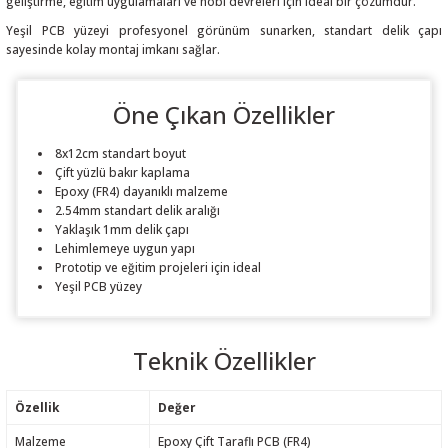
geliştirme, eğitim uygulamaları ve hobi devreleri için ideal bir çözümdür.
Yeşil PCB yüzeyi profesyonel görünüm sunarken, standart delik çapı
sayesinde kolay montaj imkanı sağlar.
Öne Çıkan Özellikler
 THYRISTOR
8x12cm standart boyut
TANSIYOMETRE
Çift yüzlü bakır kaplama
Epoxy (FR4) dayanıklı malzeme
2.54mm standart delik aralığı
rü
Yaklaşık 1mm delik çapı
Lehimlemeye uygun yapı
Prototip ve eğitim projeleri için ideal
Yeşil PCB yüzey
Teknik Özellikler
ÖR
Özellik
Değer
Malzeme
Epoxy Çift Taraflı PCB (FR4)