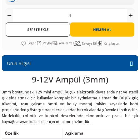
R
L KARTLARI
CİHAZLARI
r
 Dönüştürücü
TÖRLER
ETHERNET KARTLARI
XILINX
SICAK HAVA KOLU
POWER SUPPLY ICs
ÖRLERİ
RLER
CAN & LIN KARTLARI
SICAK HAVA UÇLARI
REGÜLATOR
SEPETE EKLE
HEMEN AL
TLARI
R
OLARI
KONNEKTÖR KARTLAR
TAMİR PEDİ
SÜRÜCÜ ICs
Paylaş
Yorum Yaz
Tavsiye Et
Karşılaştır
RI
LIPS
LOSU
IRDA KARTLARI
VAKUM UÇLARI
YÜKSELTEÇ ICs
Ürün Bilgisi
ZAMAN TUTUCU
9-12V Ampül (3mm)
İ
NIK
R
3mm boyutundaki 12V mini ampül, küçük elektronik devrelerde net ve stabil
ışık elde etmek için kullanılan kompakt bir aydınlatma elemanıdır. Düşük güç
LAR
ı
tüketimi, uzun çalışma ömrü ve kolay montaj imkânı sayesinde hobi
projelerinden gösterge panellerine kadar birçok alanda güvenle tercih edilir.
Modelcilik, robotik ve kontrol devrelerinde ekonomik ve pratik bir ışık
kaynağı arayan kullanıcılar için ideal bir çözümdür.
Özellik
Açıklama