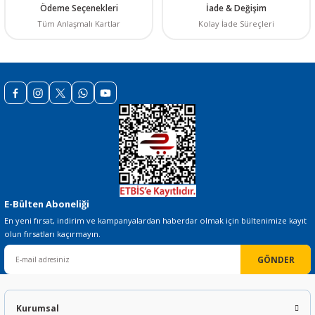
Ürün bilgilerinde hatalar bulunuyor.
Ödeme Seçenekleri
İade & Değişim
Ürün fiyatı diğer sitelerden daha pahalı.
Tüm Anlaşmalı Kartlar
Kolay İade Süreçleri
Bu ürüne benzer farklı alternatifler olmalı.
Gönder
E-Bülten Aboneliği
En yeni fırsat, indirim ve kampanyalardan haberdar olmak için bültenimize kayıt
olun fırsatları kaçırmayın.
GÖNDER
Kurumsal