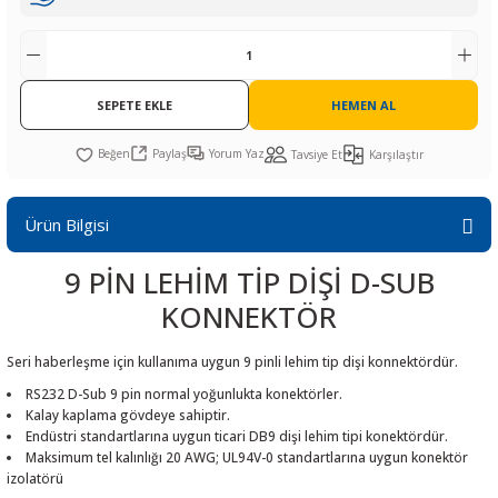
R
L KARTLARI
CİHAZLARI
r
 Dönüştürücü
TÖRLER
ETHERNET KARTLARI
XILINX
SICAK HAVA KOLU
POWER SUPPLY ICs
ÖRLERİ
RLER
CAN & LIN KARTLARI
SICAK HAVA UÇLARI
REGÜLATOR
SEPETE EKLE
HEMEN AL
TLARI
R
OLARI
KONNEKTÖR KARTLAR
TAMİR PEDİ
SÜRÜCÜ ICs
Paylaş
Yorum Yaz
Tavsiye Et
Karşılaştır
RI
LIPS
LOSU
IRDA KARTLARI
VAKUM UÇLARI
YÜKSELTEÇ ICs
Ürün Bilgisi
ZAMAN TUTUCU
9 PİN LEHİM TİP DİŞİ D-SUB
İ
NIK
R
KONNEKTÖR
LAR
ı
Seri haberleşme için kullanıma uygun 9 pinli lehim tip dişi konnektördür.
RS232 D-Sub 9 pin normal yoğunlukta konektörler.
Kalay kaplama gövdeye sahiptir.
Endüstri standartlarına uygun ticari DB9 dişi lehim tipi konektördür.
Maksimum tel kalınlığı 20 AWG; UL94V-0 standartlarına uygun konektör
izolatörü