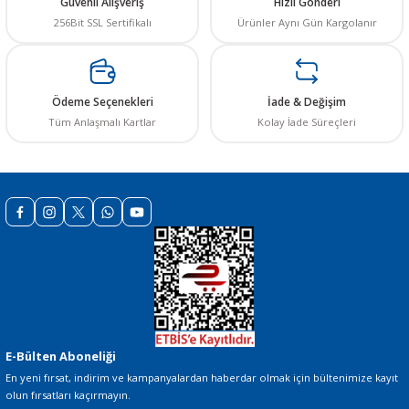
Güvenli Alışveriş
Hızlı Gönderi
256Bit SSL Sertifikalı
Ürünler Aynı Gün Kargolanır
Ürün resmi kalitesiz, bozuk veya görüntülenemiyor.
Ürün açıklamasında eksik bilgiler bulunuyor.
Ürün bilgilerinde hatalar bulunuyor.
Ödeme Seçenekleri
İade & Değişim
Ürün fiyatı diğer sitelerden daha pahalı.
Tüm Anlaşmalı Kartlar
Kolay İade Süreçleri
Bu ürüne benzer farklı alternatifler olmalı.
Gönder
E-Bülten Aboneliği
En yeni fırsat, indirim ve kampanyalardan haberdar olmak için bültenimize kayıt
olun fırsatları kaçırmayın.