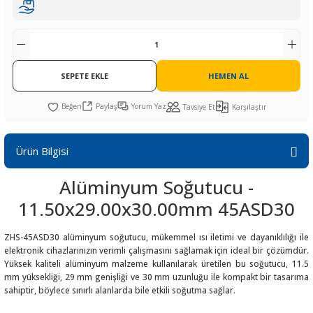
R
L KARTLARI
CİHAZLARI
r
 Dönüştürücü
TÖRLER
ETHERNET KARTLARI
XILINX
SICAK HAVA KOLU
POWER SUPPLY ICs
ÖRLERİ
RLER
CAN & LIN KARTLARI
SICAK HAVA UÇLARI
REGÜLATOR
SEPETE EKLE
HEMEN AL
TLARI
R
OLARI
KONNEKTÖR KARTLAR
TAMİR PEDİ
SÜRÜCÜ ICs
Paylaş
Yorum Yaz
Tavsiye Et
Karşılaştır
RI
LIPS
LOSU
IRDA KARTLARI
VAKUM UÇLARI
YÜKSELTEÇ ICs
Ürün Bilgisi
ZAMAN TUTUCU
Alüminyum Soğutucu -
İ
NIK
R
11.50x29.00x30.00mm 45ASD30
LAR
ı
ZHS-45ASD30 alüminyum soğutucu, mükemmel ısı iletimi ve dayanıklılığı ile
elektronik cihazlarınızın verimli çalışmasını sağlamak için ideal bir çözümdür.
Yüksek kaliteli alüminyum malzeme kullanılarak üretilen bu soğutucu, 11.5
mm yüksekliği, 29 mm genişliği ve 30 mm uzunluğu ile kompakt bir tasarıma
sahiptir, böylece sınırlı alanlarda bile etkili soğutma sağlar.