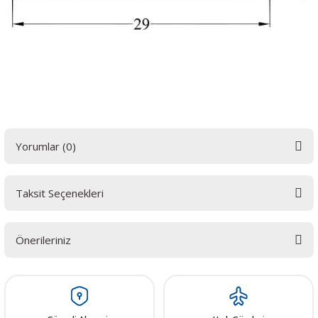
Yorumlar (0)
Taksit Seçenekleri
Bu ürüne ilk yorumu siz yapın! LÜTFEN Sorularınızı bu alana yazmayınız.
Sorularınız için info@elektrovadi.com
Önerileriniz
Yorum Yaz
Bu ürünün fiyat bilgisi, resim, ürün açıklamalarında ve diğer konularda
yetersiz gördüğünüz noktaları öneri formunu kullanarak tarafımıza
iletebilirsiniz.
Görüş ve önerileriniz için teşekkür ederiz.