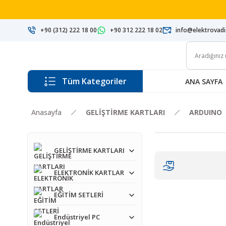
+90 (312) 222 18 00
+90 312 222 18 02
info@elektrovad
Tüm Kategoriler
ANA SAYFA
Anasayfa
GELİŞTİRME KARTLARI
ARDUINO
GELİŞTİRME KARTLARI
ELEKTRONİK KARTLAR
EĞİTİM SETLERİ
Endüstriyel PC