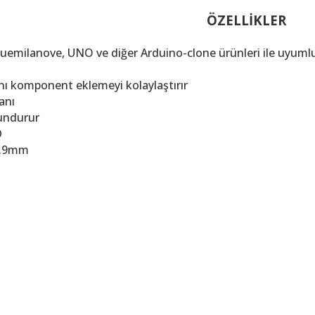
ÖZELLİKLER
Duemilanove, UNO ve diğer Arduino-clone ürünleri ile uyuml
anı komponent eklemeyi kolaylaştırır
anı
undurur
D
3.9mm
 resim, ürün açıklamalarında ve diğer konularda yetersiz gördüğünüz noktalar
in teşekkür ederiz.
, bozuk veya görüntülenemiyor.
ksik bilgiler bulunuyor.
talar bulunuyor.