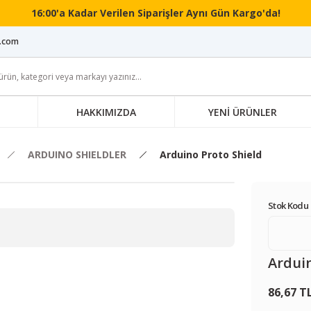
16:00'a Kadar Verilen Siparişler Aynı Gün Kargo'da!
i.com
HAKKIMIZDA
YENİ ÜRÜNLER
ARDUINO SHIELDLER
Arduino Proto Shield
Stok Kodu 
Arduin
86,67 T