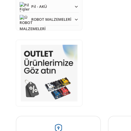
Ürün fiyatı diğer sit
Pil - AKÜ
Bu ürüne benzer farkl
Yorum Yaz
ROBOT MALZEMELERİ