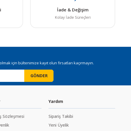
i
İade & Değişim
Kolay İade Süreçleri
mak için bültenimize kayıt olun fırsatları kaçırmayın.
GÖNDER
r
Yardım
ış Sözleşmesi
Sipariş Takibi
venlik
Yeni Üyelik