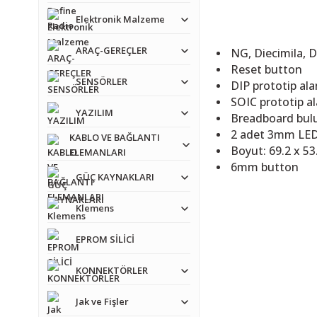
Elektronik Malzeme
ARAÇ-GEREÇLER
NG, Diecimila, 
Reset button
SENSÖRLER
DIP prototip al
SOIC prototip al
YAZILIM
Breadboard bul
2 adet 3mm LE
KABLO VE BAĞLANTI
Boyut:
69.2 x 5
ELEMANLARI
6mm button
GÜÇ KAYNAKLARI
Bu ürünün fiyat bilgisi,
Klemens
Görüş ve önerileriniz iç
EPROM SİLİCİ
Güzel bir ürün
Ürün resmi kalitesiz
KONNEKTÖRLER
Orijinal bir ürün
Ürün açıklamasında e
Ürün bilgilerinde ha
Jak ve Fişler
Y... P... | 11/02/2025