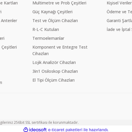
 Kartları
Multimetre ve Prob Çeşitleri
Kişisel Veriler
i
Güç Kaynağı Çeşitleri
Ödeme ve Te
 Antenler
Test ve Ölçüm Cihazları
Garanti Şartla
R-L-C Kutuları
İade ve İptal 
eri
Termoelemanlar
eşitleri
Komponent ve Entegre Test
Cihazları
Lojik Analizör Cihazları
3in1 Osiloskop Cihazları
El Tipi Ölçüm Cihazları
ı
ileriniz 256bit SSL sertifikası ile korunmaktadır.
ile
ideasoft
e-