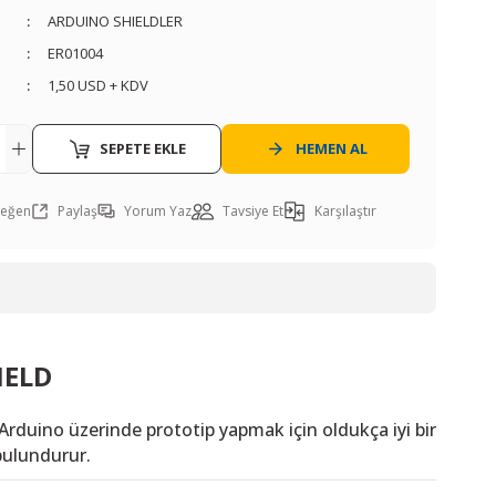
ARDUINO SHIELDLER
ER01004
1,50 USD + KDV
SEPETE EKLE
HEMEN AL
Paylaş
Yorum Yaz
Tavsiye Et
Karşılaştır
IELD
 Arduino üzerinde prototip yapmak için oldukça iyi bir
bulundurur.