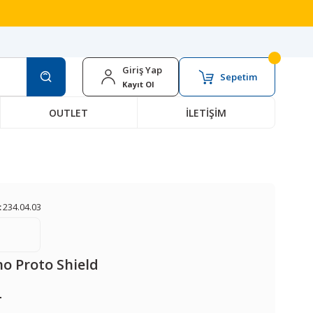
Giriş Yap
Sepetim
Kayıt Ol
OUTLET
İLETİŞİM
:
234.04.03
o Proto Shield
L