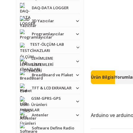
DAQ-DATA LOGGER
3D Yazıcılar
Programlayıcılar
TEST-ÖLÇÜM-LAB
CİHAZLARI
LEHİMLEME
SİSTEMLERİ
BreadBoard ve Plaket
Ürün Bilgisi
Yorumlar
TFT & LCD EKRANLAR
GSM-GPRS-GPS
Ürünleri
Arduino ve arduino 
Antenler
Software Define Radio