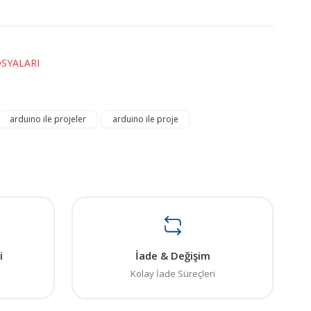
OSYALARI
ı öneri formunu kullanarak tarafımıza iletebilirsiniz.
arduino ile projeler
arduino ile proje
. Sorularınız için info@elektrovadi.com
i
İade & Değişim
Kolay İade Süreçleri