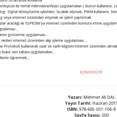
duino ortamında kodlama
leyicisi ile temel mikrodenetleyici uygulamaları ( Buton kullanımı, 
log- Dijital dönü­ştürme iş­lemleri, Sıcaklık ölçmek, PWM kullanımı, Ser
g veya internet üzerinden eriş­mek ve i­şlem yaptırmak
zlar aracılığı ile ESP8266’ya internet üzerinden komuta etme uygula
uygulaması…
lerini gösterme uygulaması…
verileri internet üzerinden alıp i­şleme uygulaması…
Protokol) kullanarak saat ve tarih bilgisini internet üzerinden alma
e bulut veri tabanı uygulamaları…
ilerini öğrenmek…
İÇİNDEKİLER
Yazarı:
Mehmet Ali DAL
Yayın Tarihi:
Haziran 201
ISBN:
978-605-031-106-8
Sayfa Sayısı:
200