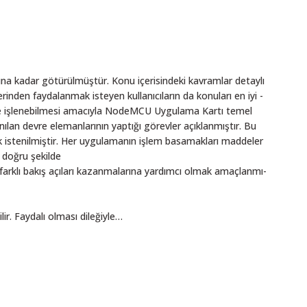
ETİ
 Uygulama Kartı
6,82 TL
sına kadar götürülmü­ştür. Konu içerisindeki kavramlar detaylı
rinden faydalanmak isteyen kullanıcıların da konuları en iyi ­
kilde iş­lenebilmesi amacıyla NodeMCU Uygulama Kartı temel
anılan devre elemanlarının yaptığı görevler açıklanmış­tır. Bu
istenilmiş­tir. Her uygulamanın iş­lem basamakları maddeler
doğru ­şekilde
 farklı bakış­ açıları kazanmalarına yardımcı olmak amaçlanmı­
ir. Faydalı olması dileğiyle…