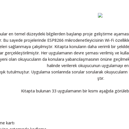
B
NodeMCU IoT
3.98
nular en temel düzeydeki bilgilerden baş­lanıp proje geliş­tirme a­şama
ır. Bu sayede projelerinde ESP8266 mikrodenetleyicisinin Wi-Fi özellikle
ri sağlanmaya çalış­ılmış­tır. Kitapta konuların daha verimli bir ­şe
r gerçekleş­tirilmiş­tir. Her uygulamanın devre ­şeması verilmi­ş ve kull
yeni olan okuyucuların da konulara yabancıla­şmasının önüne geçilmek 
halinde verilerek okuyucunun uygulamayı en 
n ış­ık tutulmuş­tur. Uygulama sonlarında sorular sorularak okuyucuların
ştır.
Kitapta bulunan 33 uygulamanın bir kısmı a­şağıda görülebil
me kartı