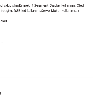
Led yakıp söndürmek, 7 Segment Display kullanımı, Oled
i ileti­şim, RGB led kullanımı,Servo Motor kullanımı…)
maları…
k…
9