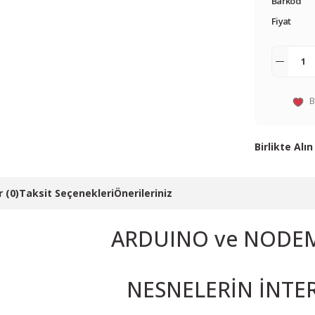
Barkod
Fiyat
Birlikte Alın
 (0)
Taksit Seçenekleri
Önerileriniz
NodeMCU v3 L
ARDUINO ve NODEM
NESNELERİN İNTE