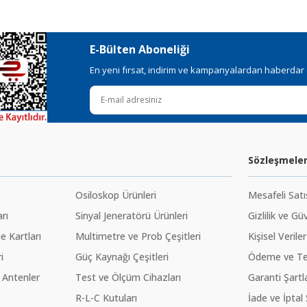
Gönder
E-Bülten Aboneliği
En yeni fırsat, indirim ve kampanyalardan haberdar ol
Sözleşmele
Osiloskop Ürünleri
Mesafeli Sat
rı
Sinyal Jeneratörü Ürünleri
Gizlilik ve Gü
 Kartları
Multimetre ve Prob Çeşitleri
Kişisel Veriler
i
Güç Kaynağı Çeşitleri
Ödeme ve Te
 Antenler
Test ve Ölçüm Cihazları
Garanti Şartla
R-L-C Kutuları
İade ve İptal 