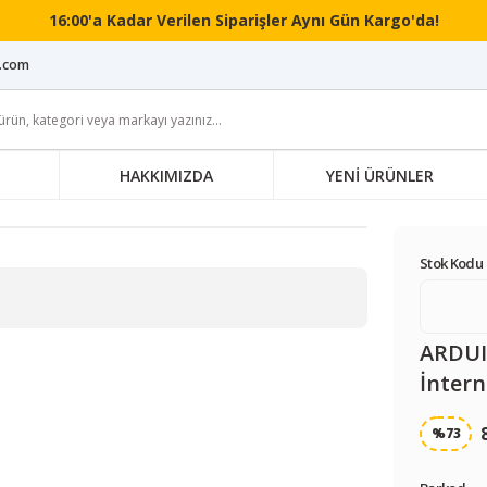
16:00'a Kadar Verilen Siparişler Aynı Gün Kargo'da!
i.com
HAKKIMIZDA
YENİ ÜRÜNLER
Stok Kodu 
ARDUI
İntern
%73