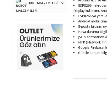
Arduino IDE ve Ar
ROBOT MALZEMELERİ
ESP8266 mikrodenet
Display kullanımı, Ana
ESP8266’ya yerel a
Android mobil ciha
E-posta bildirim 
Hava durumu bilgi
JSON formatındaki 
NTP (Network Time 
Google Firebase il
GPS ile konum bilg