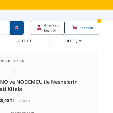
Giriş Yap
Sepetim
Kayıt Ol
OUTLET
İLETİŞİM
:
9786050311068
NO ve NODEMCU ile Nesnelerin
eti Kitabı
80,00 TL
300,00 TL