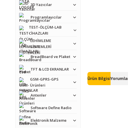
3D Yazıcılar
Programlayıcılar
TEST-ÖLÇÜM-LAB
CİHAZLARI
LEHİMLEME
SİSTEMLERİ
BreadBoard ve Plaket
TFT & LCD EKRANLAR
Ürün Bilgisi
Yorumlar
GSM-GPRS-GPS
Ürünleri
Antenler
Software Define Radio
Elektronik Malzeme