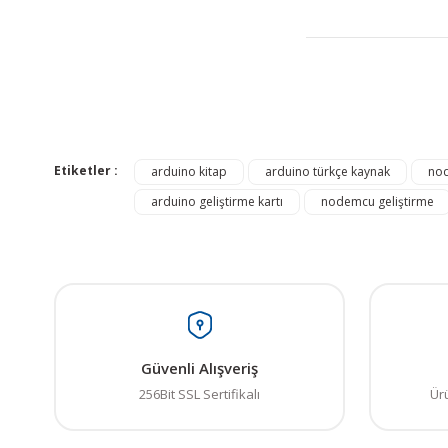
Bu ürünün fiyat bilgisi,
Görüş ve önerileriniz iç
Etiketler :
arduino kitap
arduino türkçe kaynak
nod
arduino geliştirme kartı
nodemcu geliştirme
Ürün resmi kalitesiz
Ürün açıklamasında e
Ürün bilgilerinde ha
Ürün fiyatı diğer sit
Bu ürüne benzer farkl
Güvenli Alışveriş
256Bit SSL Sertifikalı
Ür