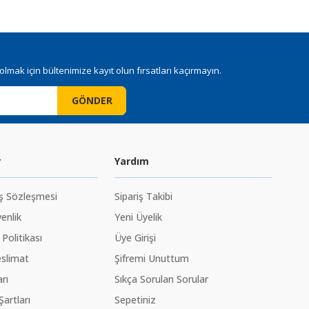
mak için bültenimize kayıt olun fırsatları kaçırmayın.
GÖNDER
r
Yardım
ış Sözleşmesi
Sipariş Takibi
venlik
Yeni Üyelik
 Politikası
Üye Girişi
slimat
Şifremi Unuttum
rı
Sıkça Sorulan Sorular
Şartları
Sepetiniz