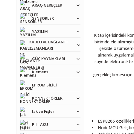
ARAÇ-GEREÇLER
SENSÖRLER
YAZILIM
Kitap içerisindeki ko
biçimde ele alınmış­t
KABLO VE BAĞLANTI
ELEMANLARI
şekilde özümsemele
alınarak uygulamala
GÜÇ KAYNAKLARI
sayede elektronikte 
Klemens
gerçekle­ştirmesi içi
EPROM SİLİCİ
KONNEKTÖRLER
Jak ve Fişler
ESP8266 özellikleri
Pil - AKÜ
NodeMCU Geli­ştir