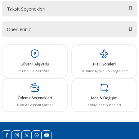
Taksit Seçenekleri
Bu ürüne ilk yorumu siz yapın! LÜTFEN Sorularınızı bu alana yazmayınız.
Sorularınız için info@elektrovadi.com
Önerileriniz
Yorum Yaz
Bu ürünün fiyat bilgisi, resim, ürün açıklamalarında ve diğer konularda
yetersiz gördüğünüz noktaları öneri formunu kullanarak tarafımıza
iletebilirsiniz.
Görüş ve önerileriniz için teşekkür ederiz.
Güvenli Alışveriş
Hızlı Gönderi
256Bit SSL Sertifikalı
Ürünler Aynı Gün Kargolanır
Ürün resmi kalitesiz, bozuk veya görüntülenemiyor.
Ürün açıklamasında eksik bilgiler bulunuyor.
Ürün bilgilerinde hatalar bulunuyor.
Ödeme Seçenekleri
İade & Değişim
Ürün fiyatı diğer sitelerden daha pahalı.
Tüm Anlaşmalı Kartlar
Kolay İade Süreçleri
Bu ürüne benzer farklı alternatifler olmalı.