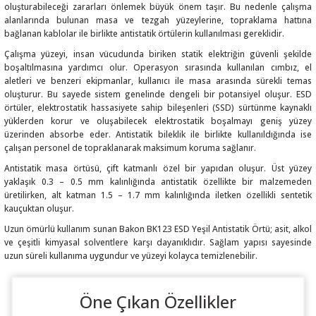
oluşturabileceği zararları önlemek büyük önem taşır. Bu nedenle çalışma
alanlarında bulunan masa ve tezgah yüzeylerine, topraklama hattına
bağlanan kablolar ile birlikte antistatik örtülerin kullanılması gereklidir.
Çalışma yüzeyi, insan vücudunda biriken statik elektriğin güvenli şekilde
boşaltılmasına yardımcı olur. Operasyon sırasında kullanılan cımbız, el
 THYRISTOR
aletleri ve benzeri ekipmanlar, kullanıcı ile masa arasında sürekli temas
oluşturur. Bu sayede sistem genelinde dengeli bir potansiyel oluşur. ESD
örtüler, elektrostatik hassasiyete sahip bileşenleri (SSD) sürtünme kaynaklı
TANSIYOMETRE
yüklerden korur ve oluşabilecek elektrostatik boşalmayı geniş yüzey
üzerinden absorbe eder. Antistatik bileklik ile birlikte kullanıldığında ise
çalışan personel de topraklanarak maksimum koruma sağlanır.
rü
Antistatik masa örtüsü, çift katmanlı özel bir yapıdan oluşur. Üst yüzey
yaklaşık 0.3 – 0.5 mm kalınlığında antistatik özellikte bir malzemeden
üretilirken, alt katman 1.5 – 1.7 mm kalınlığında iletken özellikli sentetik
kauçuktan oluşur.
Uzun ömürlü kullanım sunan Bakon BK123 ESD Yeşil Antistatik Örtü; asit, alkol
ve çeşitli kimyasal solventlere karşı dayanıklıdır. Sağlam yapısı sayesinde
ÖR
uzun süreli kullanıma uygundur ve yüzeyi kolayca temizlenebilir.
Öne Çıkan Özellikler