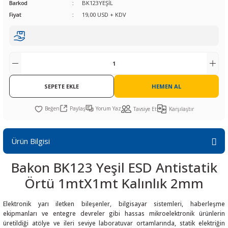
Barkod
BK123YEŞİL
R
L KARTLARI
CİHAZLARI
r
 Dönüştürücü
TÖRLER
ETHERNET KARTLARI
XILINX
SICAK HAVA KOLU
POWER SUPPLY ICs
Fiyat
19,00 USD + KDV
ÖRLERİ
RLER
CAN & LIN KARTLARI
SICAK HAVA UÇLARI
REGÜLATOR
TLARI
R
OLARI
KONNEKTÖR KARTLAR
TAMİR PEDİ
SÜRÜCÜ ICs
RI
LIPS
LOSU
SEPETE EKLE
IRDA KARTLARI
VAKUM UÇLARI
YÜKSELTEÇ ICs
HEMEN AL
Paylaş
Yorum Yaz
Tavsiye Et
Karşılaştır
ZAMAN TUTUCU
İ
NIK
R
Ürün Bilgisi
LAR
ı
Bakon BK123 Yeşil ESD Antistatik
Örtü 1mtX1mt Kalınlık 2mm
Elektronik yarı iletken bileşenler, bilgisayar sistemleri, haberleşme
ekipmanları ve entegre devreler gibi hassas mikroelektronik ürünlerin
üretildiği atölye ve ileri seviye laboratuvar ortamlarında, statik elektriğin