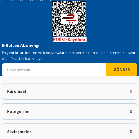
Gönder
E-Bülten Aboneliği
En yeni fırsat, indirim ve kampanyalardan haberdar olmak için bültenimize kayıt
olun fırsatları kaçırmayın.
GÖNDER
Kurumsal
Kategoriler
Sözleşmeler