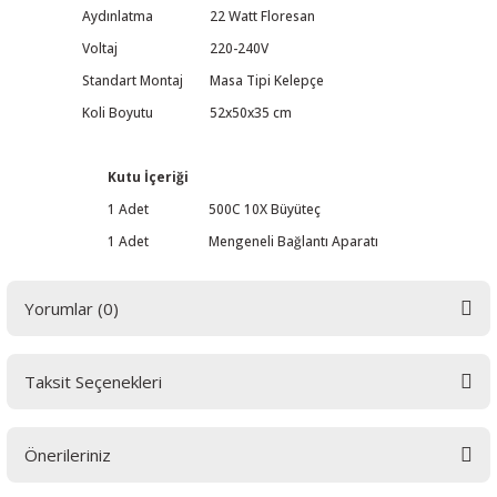
Aydınlatma
22 Watt Floresan
Voltaj
220-240V
Standart Montaj
Masa Tipi Kelepçe
Koli Boyutu
52x50x35 cm
Kutu İçeriği
1 Adet
500C 10X Büyüteç
1 Adet
Mengeneli Bağlantı Aparatı
Yorumlar (0)
Taksit Seçenekleri
Bu ürüne ilk yorumu siz yapın! LÜTFEN Sorularınızı bu alana yazmayınız.
Sorularınız için info@elektrovadi.com
Önerileriniz
Yorum Yaz