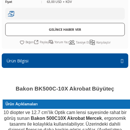
Fiyat
63,00 USD + KDV
R
L KARTLARI
CİHAZLARI
r
 Dönüştürücü
TÖRLER
ETHERNET KARTLARI
XILINX
SICAK HAVA KOLU
POWER SUPPLY ICs
ÖRLERİ
RLER
CAN & LIN KARTLARI
SICAK HAVA UÇLARI
REGÜLATOR
GELİNCE HABER VER
TLARI
R
OLARI
KONNEKTÖR KARTLAR
TAMİR PEDİ
SÜRÜCÜ ICs
Paylaş
Yorum Yaz
Tavsiye Et
Karşılaştır
RI
LIPS
LOSU
IRDA KARTLARI
VAKUM UÇLARI
YÜKSELTEÇ ICs
Ürün Bilgisi
ZAMAN TUTUCU
İ
NIK
R
Bakon BK500C-10X Akrobat Büyüteç
LAR
ı
Ürün Açıklamaları
10 diopter ve 12.7 cm’lik
Optik
cam lensi sayesinde rahat bir
görüş sunan
Bakon 500C10X Akrobat Mercek
, ergonomik
tasarımı ile kolaylıkla kullanılabiliyor. Üzerindeki dahili
dairesel floresan daha keskin görüş sağlar. (Aydınlatma