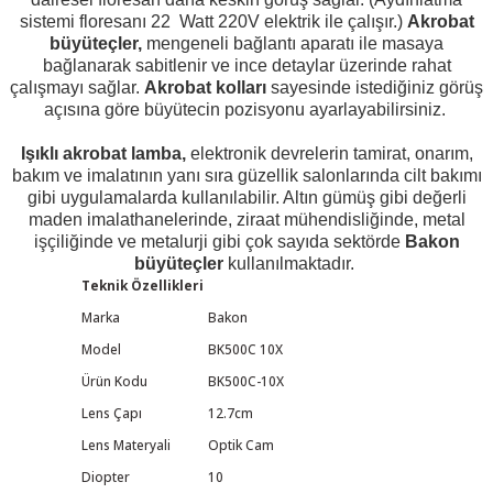
sistemi floresanı 22 Watt 220V elektrik ile çalışır.)
Akrobat
büyüteçler,
mengeneli bağlantı aparatı ile masaya
bağlanarak sabitlenir ve ince detaylar üzerinde rahat
çalışmayı sağlar.
Akrobat kolları
sayesinde istediğiniz görüş
açısına göre büyütecin pozisyonu ayarlayabilirsiniz.
 THYRISTOR
Işıklı akrobat lamba,
elektronik devrelerin tamirat, onarım,
bakım ve imalatının yanı sıra güzellik salonlarında cilt bakımı
TANSIYOMETRE
gibi uygulamalarda kullanılabilir. Altın gümüş gibi değerli
maden imalathanelerinde, ziraat mühendisliğinde, metal
rü
işçiliğinde ve metalurji gibi çok sayıda sektörde
Bakon
büyüteçler
kullanılmaktadır.
Teknik Özellikleri
Marka
Bakon
Model
BK500C 10X
Ürün Kodu
BK500C-10X
ÖR
Lens Çapı
12.7cm
Lens Materyali
Optik Cam
Diopter
10