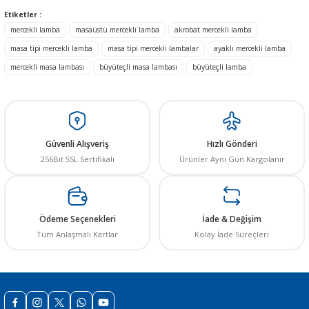
Bu ürünün fiyat bilgisi, resim, ürün açıklamalarında ve diğer konularda
Etiketler :
yetersiz gördüğünüz noktaları öneri formunu kullanarak tarafımıza
mercekli lamba
masaüstü mercekli lamba
akrobat mercekli lamba
iletebilirsiniz.
Görüş ve önerileriniz için teşekkür ederiz.
masa tipi mercekli lamba
masa tipi mercekli lambalar
ayaklı mercekli lamba
mercekli masa lambası
büyüteçli masa lambası
büyüteçli lamba
Ürün resmi kalitesiz, bozuk veya görüntülenemiyor.
Ürün açıklamasında eksik bilgiler bulunuyor.
Ürün bilgilerinde hatalar bulunuyor.
Ürün fiyatı diğer sitelerden daha pahalı.
Güvenli Alışveriş
Hızlı Gönderi
256Bit SSL Sertifikalı
Ürünler Aynı Gün Kargolanır
Bu ürüne benzer farklı alternatifler olmalı.
Ödeme Seçenekleri
İade & Değişim
Tüm Anlaşmalı Kartlar
Kolay İade Süreçleri
Gönder