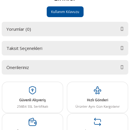
Kullanım Kılavuzu
Yorumlar (0)
Taksit Seçenekleri
Bu ürüne ilk yorumu siz yapın! LÜTFEN Sorularınızı bu alana yazmayınız.
Sorularınız için info@elektrovadi.com
Önerileriniz
Yorum Yaz
Bu ürünün fiyat bilgisi, resim, ürün açıklamalarında ve diğer konularda
yetersiz gördüğünüz noktaları öneri formunu kullanarak tarafımıza
iletebilirsiniz.
Görüş ve önerileriniz için teşekkür ederiz.
Güvenli Alışveriş
Hızlı Gönderi
256Bit SSL Sertifikalı
Ürünler Aynı Gün Kargolanır
Ürün resmi kalitesiz, bozuk veya görüntülenemiyor.
Ürün açıklamasında eksik bilgiler bulunuyor.
Ürün bilgilerinde hatalar bulunuyor.