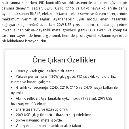
hızlı ısınma sunarken, PID kontrollü sıcaklık sistemi ile stabil ve güvenli bir
çalışma deneyimi sağlar. C245, C210, C115 ve C470 havya kolları ile geniş
uyumluluk sunan BK212, elektronik tamir, teknik servis ve üretim süreçlerinde
maksimum verimlilik sağlar. Ayarlanabilir uyku modu, enerji tasarrufu
sağlayarak uç ömrünü uzatırken, 20W USB çıkışı ile harici cihazları şarj etme
imkanı sunar. Şık ve dayanıklı metal gövdesi, geniş LCD ekranı ve kompakt
 THYRISTOR
tasarımı sayesinde hem ergonomik hem de profesyonel kullanım için ideal
bir lehimleme istasyonudur.
TANSIYOMETRE
Öne Çıkan Özellikler
rü
180W yüksek güç ile ultra hızlı ısıtma
Yüksek performans: 180W çıkış gücü, PID sıcaklık kontrolü, hızlı
ısınma ve kararlı çalışma
4 farklı kol seçeneği: C245, C210, C115 ve C470 havya kolları ile
uyumlu
Akıllı özellikler: Ayarlanabilir uyku modu (1–99 sn), 20W USB
ÖR
hızlı şarj ve LCD ekran
Enerji tasarrufu ve uzun uç ömrü
20W USB çıkışı ile harici cihazları şarj edebilme
Şık ve dayanıklı metal gövde
Geniş ve net ekran ile anlık sıcaklık takibi