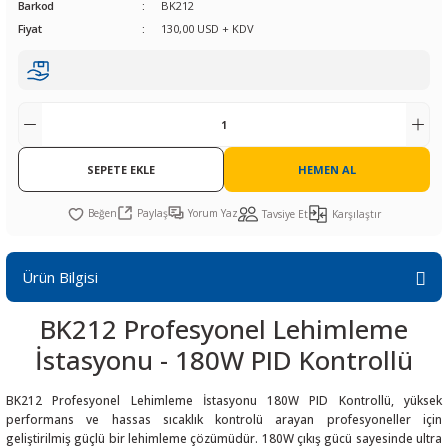
Barkod
BK212
R
L KARTLARI
CİHAZLARI
r
 Dönüştürücü
TÖRLER
ETHERNET KARTLARI
XILINX
SICAK HAVA KOLU
POWER SUPPLY ICs
Fiyat
130,00 USD + KDV
ÖRLERİ
RLER
CAN & LIN KARTLARI
SICAK HAVA UÇLARI
REGÜLATOR
TLARI
R
OLARI
KONNEKTÖR KARTLAR
TAMİR PEDİ
SÜRÜCÜ ICs
RI
LIPS
LOSU
SEPETE EKLE
IRDA KARTLARI
VAKUM UÇLARI
YÜKSELTEÇ ICs
HEMEN AL
Paylaş
Yorum Yaz
Tavsiye Et
Karşılaştır
ZAMAN TUTUCU
İ
NIK
R
Ürün Bilgisi
LAR
ı
BK212 Profesyonel Lehimleme
İstasyonu - 180W PID Kontrollü
BK212 Profesyonel Lehimleme İstasyonu 180W PID Kontrollü, yüksek
performans ve hassas sıcaklık kontrolü arayan profesyoneller için
geliştirilmiş güçlü bir lehimleme çözümüdür. 180W çıkış gücü sayesinde ultra