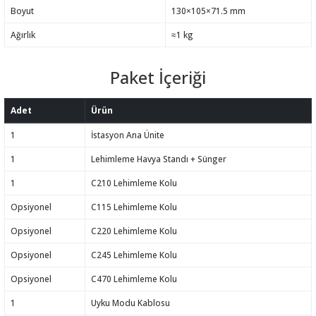
Boyut
130×105×71.5 mm
Ağırlık
≈1 kg
Paket İçeriği
Adet
Ürün
1
İstasyon Ana Ünite
1
Lehimleme Havya Standı + Sünger
1
C210 Lehimleme Kolu
Opsiyonel
C115 Lehimleme Kolu
Opsiyonel
C220 Lehimleme Kolu
Opsiyonel
C245 Lehimleme Kolu
Opsiyonel
C470 Lehimleme Kolu
1
Uyku Modu Kablosu