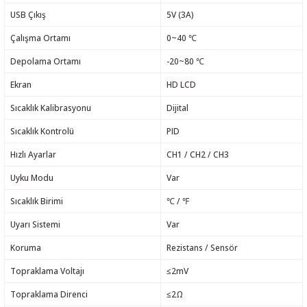
USB Çıkış
5V (3A)
Çalışma Ortamı
0~40 ℃
Depolama Ortamı
-20~80 ℃
Ekran
HD LCD
Sıcaklık Kalibrasyonu
Dijital
Sıcaklık Kontrolü
PID
Hızlı Ayarlar
CH1 / CH2 / CH3
Uyku Modu
Var
Sıcaklık Birimi
℃ / ℉
Uyarı Sistemi
Var
Koruma
Rezistans / Sensör
Topraklama Voltajı
≤2mV
Topraklama Direnci
≤2Ω