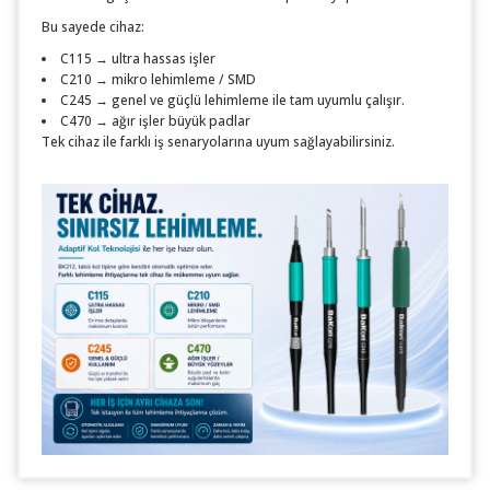
Bu sayede cihaz:
C115 → ultra hassas işler
C210 → mikro lehimleme / SMD
C245 → genel ve güçlü lehimleme ile tam uyumlu çalışır.
C470 → ağır işler büyük padlar
Tek cihaz ile farklı iş senaryolarına uyum sağlayabilirsiniz.