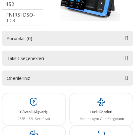
152
FNIRSI DSO-
TC3
Yorumlar (0)
Taksit Seçenekleri
Bu ürüne ilk yorumu siz yapın! LÜTFEN Sorularınızı bu alana yazmayınız.
Sorularınız için info@elektrovadi.com
Önerileriniz
Yorum Yaz
Bu ürünün fiyat bilgisi, resim, ürün açıklamalarında ve diğer konularda
yetersiz gördüğünüz noktaları öneri formunu kullanarak tarafımıza
iletebilirsiniz.
Görüş ve önerileriniz için teşekkür ederiz.
Güvenli Alışveriş
Hızlı Gönderi
256Bit SSL Sertifikalı
Ürünler Aynı Gün Kargolanır
Ürün resmi kalitesiz, bozuk veya görüntülenemiyor.
Ürün açıklamasında eksik bilgiler bulunuyor.