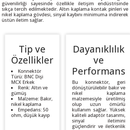
güvenilirliği sayesinde özellikle iletişim endüstrisinde
sıkça tercih edilmektedir. Altın kaplama kontak pinleri ve
nikel kaplama gövdesi, sinyal kaybını minimuma indirerek
üstün iletim sağlar.
 THYRISTOR
Tip ve
Dayanıklılık
TANSIYOMETRE
Özellikler
ve
rü
Performans
Konnektör
Türü: BNC Dişi
MCX Erkek
Bu konnektör, geri
Renk: Altın ve
dönüştürülebilir bakır ve
gümüş
nikel kaplama
Malzeme: Bakır,
malzemesiyle üretilmiş
nikel kaplama
olup uzun ömürlü
ÖR
Empedans: 50
kullanım sağlar. Yüksek
ohm, düşük kayıp
kaliteli adaptör tasarımı,
sinyal iletimini
güçlendirir ve iletkenlik