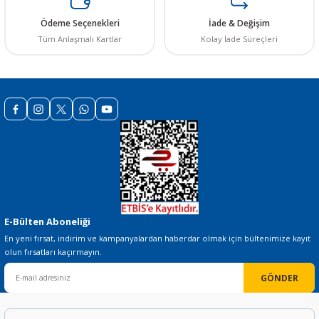
Ürün bilgilerinde hatalar bulunuyor.
Ödeme Seçenekleri
İade & Değişim
Ürün fiyatı diğer sitelerden daha pahalı.
Tüm Anlaşmalı Kartlar
Kolay İade Süreçleri
Bu ürüne benzer farklı alternatifler olmalı.
Gönder
E-Bülten Aboneliği
En yeni fırsat, indirim ve kampanyalardan haberdar olmak için bültenimize kayıt
olun fırsatları kaçırmayın.
GÖNDER