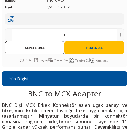
Barkod
BNCTOMCX
R
L KARTLARI
CİHAZLARI
r
 Dönüştürücü
TÖRLER
ETHERNET KARTLARI
XILINX
SICAK HAVA KOLU
POWER SUPPLY ICs
Fiyat
6,50 USD + KDV
ÖRLERİ
RLER
CAN & LIN KARTLARI
SICAK HAVA UÇLARI
REGÜLATOR
TLARI
R
OLARI
KONNEKTÖR KARTLAR
TAMİR PEDİ
SÜRÜCÜ ICs
SEPETE EKLE
HEMEN AL
RI
LIPS
LOSU
IRDA KARTLARI
VAKUM UÇLARI
YÜKSELTEÇ ICs
Paylaş
Yorum Yaz
Tavsiye Et
Karşılaştır
ZAMAN TUTUCU
İ
NIK
R
Ürün Bilgisi
BNC to MCX Adapter
LAR
ı
BNC Dişi MCX Erkek Konnektör aslen uçak sanayi ve
titreşimin kritik önem taşıdığı füze uygulamaları için
tasarlanmıştır. Minyatür boyutlarda bir konnektör
olmasına rağmen, birleştirme somunu sayesinde 11
GHz'e kadar yüksek performans sunar. Dayanıklılığı ve