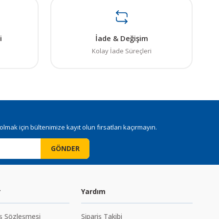
. Sorularınız için info@elektrovadi.com
i
İade & Değişim
Kolay İade Süreçleri
mak için bültenimize kayıt olun fırsatları kaçırmayın.
GÖNDER
r
Yardım
ış Sözleşmesi
Sipariş Takibi