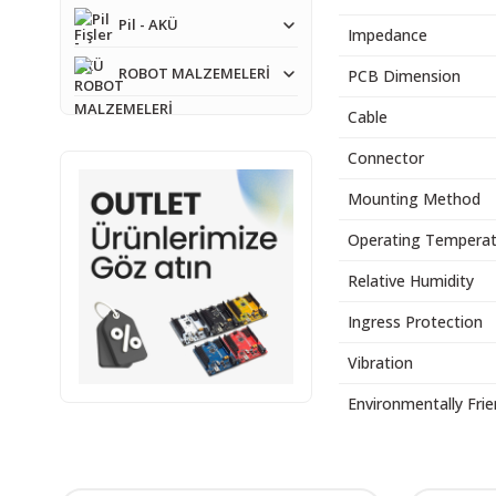
Pil - AKÜ
Impedance
ROBOT MALZEMELERİ
PCB Dimension
Cable
Connector
Mounting Method
Operating Temperat
Relative Humidity
Ingress Protection
Vibration
Environmentally Frie
Bu ürünün fiyat bilgisi,