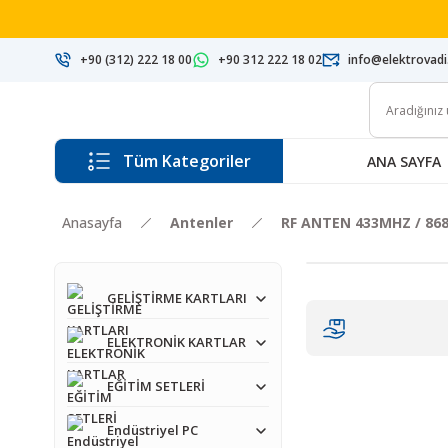
+90 (312) 222 18 00
+90 312 222 18 02
info@elektrovad
Tüm Kategoriler
ANA SAYFA
Anasayfa
Antenler
RF ANTEN 433MHZ / 86
GELİŞTİRME KARTLARI
ELEKTRONİK KARTLAR
EĞİTİM SETLERİ
Endüstriyel PC