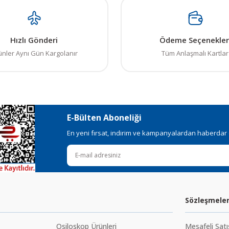
in teşekkür ederiz.
Bu ürüne ilk yorumu siz yapın! LÜTFEN Sorularınızı bu alana yazmayınız
, bozuk veya görüntülenemiyor.
Yorum Yaz
Hızlı Gönderi
Ödeme Seçenekler
ksik bilgiler bulunuyor.
ünler Aynı Gün Kargolanır
Tüm Anlaşmalı Kartlar
talar bulunuyor.
elerden daha pahalı.
ı alternatifler olmalı.
E-Bülten Aboneliği
En yeni fırsat, indirim ve kampanyalardan haberdar ol
Gönder
Sözleşmele
Osiloskop Ürünleri
Mesafeli Sat