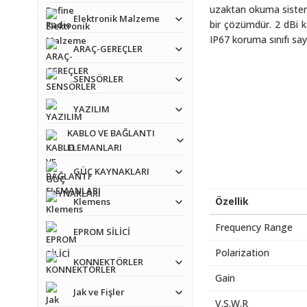
uzaktan okuma sistemle
Elektronik Malzeme
bir çözümdür. 2 dBi ka
IP67 koruma sınıfı say
ARAÇ-GEREÇLER
SENSÖRLER
YAZILIM
KABLO VE BAĞLANTI
ELEMANLARI
GÜÇ KAYNAKLARI
Özellik
Klemens
Frequency Range
EPROM SİLİCİ
Polarization
KONNEKTÖRLER
Gain
Jak ve Fişler
V.S.W.R