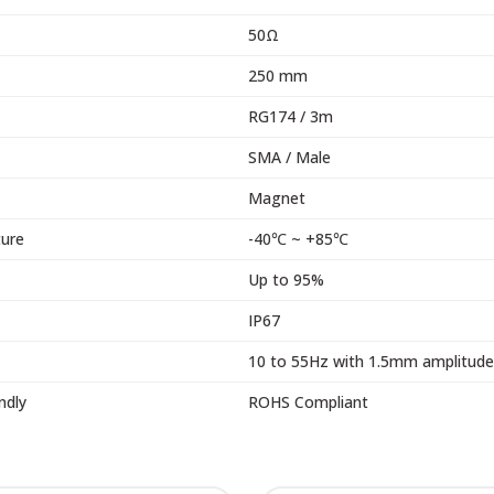
50Ω
250 mm
RG174 / 3m
SMA / Male
Magnet
ure
-40℃ ~ +85℃
Up to 95%
IP67
10 to 55Hz with 1.5mm amplitude 
ndly
ROHS Compliant
 resim, ürün açıklamalarında ve diğer konularda yetersiz gördüğünüz noktalar