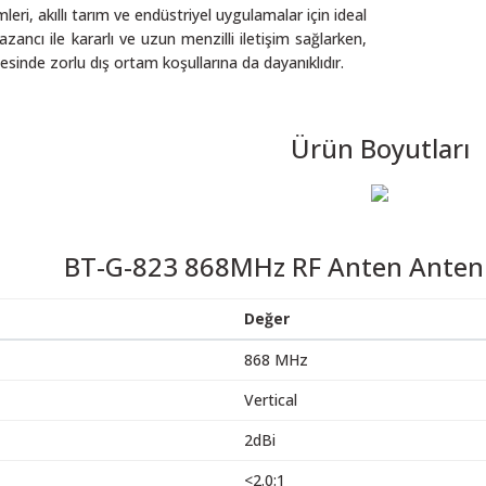
ri, akıllı tarım ve endüstriyel uygulamalar için ideal
zancı ile kararlı ve uzun menzilli iletişim sağlarken,
esinde zorlu dış ortam koşullarına da dayanıklıdır.
Ürün Boyutları
BT-G-823 868MHz RF Anten Anten T
Değer
868 MHz
Vertical
2dBi
<2.0:1