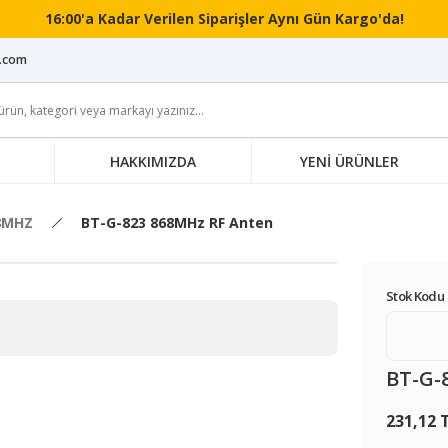
16:00'a Kadar Verilen Siparişler Aynı Gün Kargo'da!
i.com
HAKKIMIZDA
YENİ ÜRÜNLER
8MHZ
BT-G-823 868MHz RF Anten
Stok Kodu 
BT-G-
231,12 