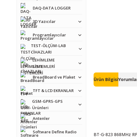
DAQ-DATA LOGGER
3D Yazıcılar
Programlayıcılar
TEST-ÖLÇÜM-LAB
CİHAZLARI
LEHİMLEME
SİSTEMLERİ
BreadBoard ve Plaket
Ürün Bilgisi
Yorumlar
TFT & LCD EKRANLAR
GSM-GPRS-GPS
Ürünleri
Antenler
Software Define Radio
BT-G-823 868MHz RF An