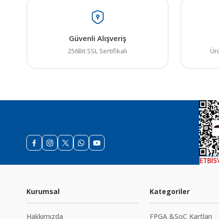
Görüş ve önerileriniz iç
Ürün resmi kalitesiz
Güvenli Alışveriş
Ürün açıklamasında e
256Bit SSL Sertifikalı
Ür
Ürün bilgilerinde ha
Ürün fiyatı diğer sit
Bu ürüne benzer farkl
Kurumsal
Kategoriler
Hakkımızda
FPGA &SoC Kartları