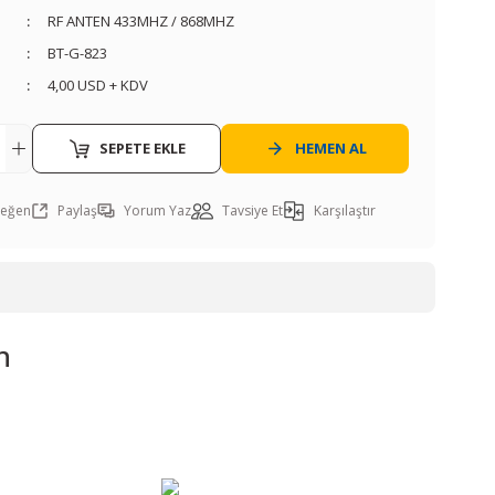
RF ANTEN 433MHZ / 868MHZ
BT-G-823
4,00 USD + KDV
SEPETE EKLE
HEMEN AL
Paylaş
Yorum Yaz
Tavsiye Et
Karşılaştır
n