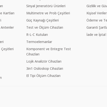
rı
Sinyal Jeneratörü Ürünleri
Gizlilik ve Gü
 Kartları
Multimetre ve Prob Çeşitleri
Kişisel Veriler
i
Güç Kaynağı Çeşitleri
Ödeme ve Te
 Antenler
Test ve Ölçüm Cihazları
Garanti Şartla
R-L-C Kutuları
İade ve İptal 
eri
Termoelemanlar
eşitleri
Komponent ve Entegre Test
Cihazları
Lojik Analizör Cihazları
3in1 Osiloskop Cihazları
El Tipi Ölçüm Cihazları
ı