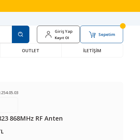
Giriş Yap
Sepetim
Kayıt Ol
OUTLET
İLETİŞİM
:
254.05.03
823 868MHz RF Anten
TL