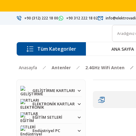
+90 (312) 222 18 00
+90 312 222 18 02
info@elektrovad
Tüm Kategoriler
ANA SAYFA
Anasayfa
Antenler
2.4GHz WiFi Anten
GELİŞTİRME KARTLARI
ELEKTRONİK KARTLAR
EĞİTİM SETLERİ
Endüstriyel PC