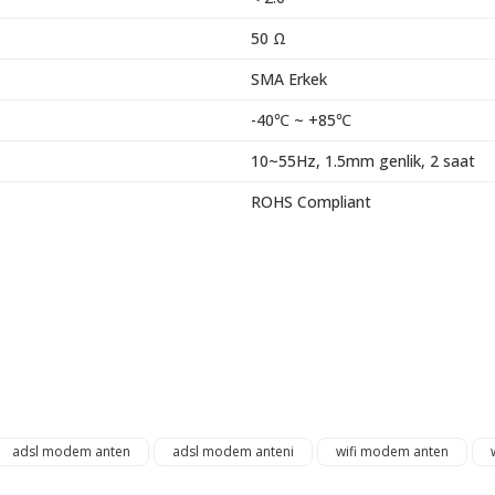
50 Ω
SMA Erkek
-40℃ ~ +85℃
10~55Hz, 1.5mm genlik, 2 saat
ROHS Compliant
 resim, ürün açıklamalarında ve diğer konularda yetersiz gördüğünüz noktalar
in teşekkür ederiz.
Bu ürüne ilk yorumu siz yapın! LÜTFEN Sorularınızı bu alana yazmayınız
, bozuk veya görüntülenemiyor.
Yorum Yaz
ksik bilgiler bulunuyor.
talar bulunuyor.
adsl modem anten
adsl modem anteni
wifi modem anten
elerden daha pahalı.