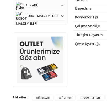
Pil - AKÜ
Empedans
ROBOT MALZEMELERİ
Konnektör Tipi
Çalışma Sıcaklığı
Titreşim Dayanımı
Çevre Uyumluğu
Bu ürünün fiyat bilgisi,
Görüş ve önerileriniz iç
Ürün resmi kalitesiz
Ürün açıklamasında e
Ürün bilgilerinde ha
Etiketler :
wifi anteni
wifi anten
modem anteni
Ürün fiyatı diğer sit