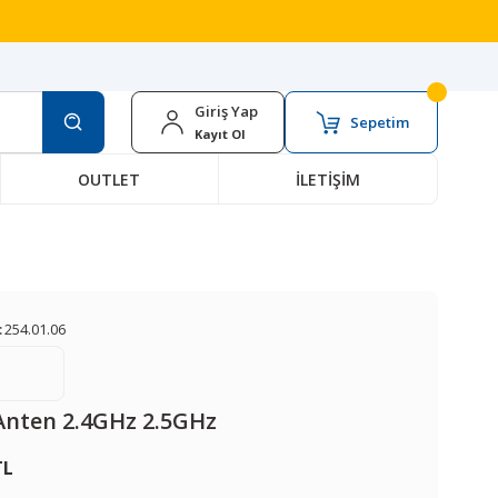
Giriş Yap
Sepetim
Kayıt Ol
OUTLET
İLETİŞİM
:
254.01.06
Anten 2.4GHz 2.5GHz
TL