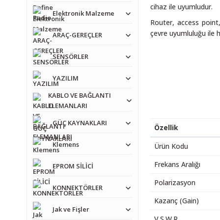
cihaz ile uyumludur.
Elektronik Malzeme
Router, access point,
çevre uyumluluğu ile 
ARAÇ-GEREÇLER
SENSÖRLER
YAZILIM
KABLO VE BAĞLANTI
ELEMANLARI
GÜÇ KAYNAKLARI
Özellik
Klemens
Ürün Kodu
Frekans Aralığı
EPROM SİLİCİ
Polarizasyon
KONNEKTÖRLER
Kazanç (Gain)
Jak ve Fişler
V.S.W.R