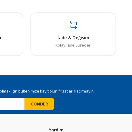
i
İade & Değişim
Kolay İade Süreçleri
mak için bültenimize kayıt olun fırsatları kaçırmayın.
GÖNDER
r
Yardım