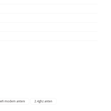
ı öneri formunu kullanarak tarafımıza iletebilirsiniz.
. Sorularınız için info@elektrovadi.com
wifi modem anteni
2.4ghz anten