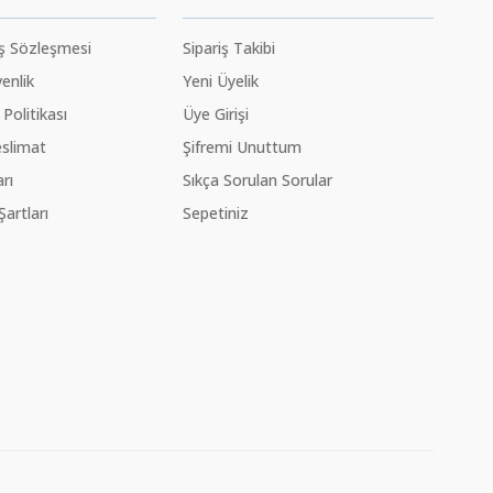
ış Sözleşmesi
Sipariş Takibi
venlik
Yeni Üyelik
 Politikası
Üye Girişi
slimat
Şifremi Unuttum
rı
Sıkça Sorulan Sorular
Şartları
Sepetiniz