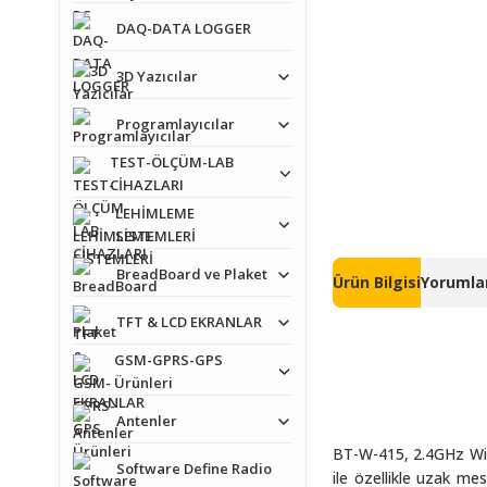
DAQ-DATA LOGGER
3D Yazıcılar
Programlayıcılar
TEST-ÖLÇÜM-LAB
CİHAZLARI
LEHİMLEME
SİSTEMLERİ
BreadBoard ve Plaket
Ürün Bilgisi
Yorumlar
TFT & LCD EKRANLAR
GSM-GPRS-GPS
Ürünleri
Antenler
BT-W-415, 2.4GHz Wi-Fi
Software Define Radio
ile özellikle uzak me