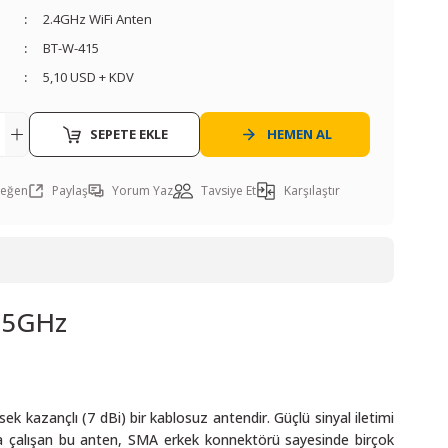
2.4GHz WiFi Anten
BT-W-415
5,10 USD + KDV
SEPETE EKLE
HEMEN AL
Paylaş
Yorum Yaz
Tavsiye Et
Karşılaştır
2.5GHz
k kazançlı (7 dBi) bir kablosuz antendir. Güçlü sinyal iletimi
nda çalışan bu anten, SMA erkek konnektörü sayesinde birçok