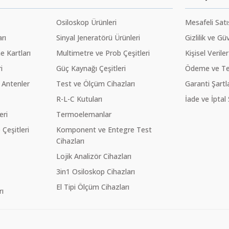
Osiloskop Ürünleri
Mesafeli Sat
rı
Sinyal Jeneratörü Ürünleri
Gizlilik ve Gü
 Kartları
Multimetre ve Prob Çeşitleri
Kişisel Veriler
i
Güç Kaynağı Çeşitleri
Ödeme ve Te
 Antenler
Test ve Ölçüm Cihazları
Garanti Şartla
R-L-C Kutuları
İade ve İptal 
eri
Termoelemanlar
eşitleri
Komponent ve Entegre Test
Cihazları
Lojik Analizör Cihazları
3in1 Osiloskop Cihazları
El Tipi Ölçüm Cihazları
ı