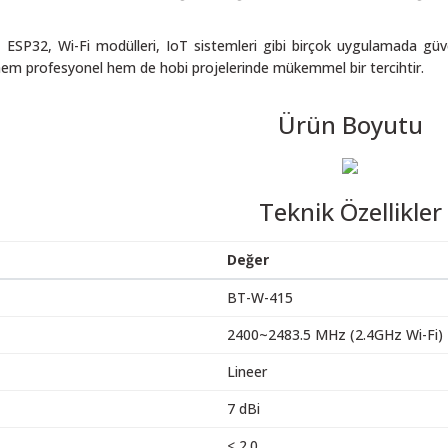
 ESP32, Wi-Fi modülleri, IoT sistemleri gibi birçok uygulamada güve
hem profesyonel hem de hobi projelerinde mükemmel bir tercihtir.
Ürün Boyutu
Teknik Özellikler
Değer
BT-W-415
2400~2483.5 MHz (2.4GHz Wi-Fi)
Lineer
7 dBi
< 2.0