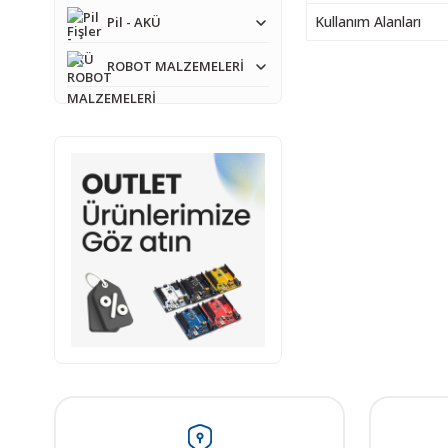
Kullanım Alanları
Pil - AKÜ
ROBOT MALZEMELERİ
Bu ürünün fiyat bilgisi,
Görüş ve önerileriniz iç
Ürün resmi kalitesiz
Ürün açıklamasında e
Ürün bilgilerinde ha
Ürün fiyatı diğer sit
Bu ürüne benzer farkl