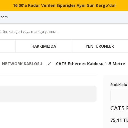
16:00'a Kadar Verilen Siparişler Aynı Gün Kargo'da!
i.com
HAKKIMIZDA
YENİ ÜRÜNLER
NETWORK KABLOSU
CAT5 Ethernet Kablosu 1 .5 Metre
Stok Kodu 
CAT5 E
75,11 T