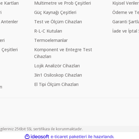
 Kartları
Multimetre ve Prob Çeşitleri
Kişisel Veriler
i
Güç Kaynağı Çeşitleri
Ödeme ve Te
 Antenler
Test ve Ölçüm Cihazları
Garanti Şartla
R-L-C Kutuları
İade ve İptal 
eri
Termoelemanlar
eşitleri
Komponent ve Entegre Test
Cihazları
Lojik Analizör Cihazları
3in1 Osiloskop Cihazları
El Tipi Ölçüm Cihazları
ı
ileriniz 256bit SSL sertifikası ile korunmaktadır.
ile
ideasoft
e-