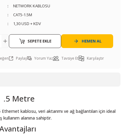
NETWORK KABLOSU
CAT5-1.5M
1,30 USD + KDV
SEPETE EKLE
HEMEN AL
Paylaş
Yorum Yaz
Tavsiye Et
Karşılaştır
 .5 Metre
Ethernet kablosu, veri aktarımı ve ağ bağlantıları için ideal
 kullanım alanına sahiptir.
vantajları