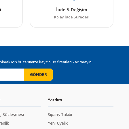
i
İade & Değişim
Kolay İade Süreçleri
mak için bültenimize kayıt olun fırsatları kaçırmayın.
GÖNDER
r
Yardım
ış Sözleşmesi
Sipariş Takibi
venlik
Yeni Üyelik