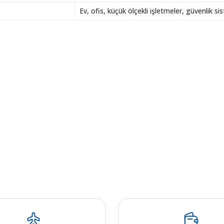
Ev, ofis, küçük ölçekli işletmeler, güvenlik si
 resim, ürün açıklamalarında ve diğer konularda yetersiz gördüğünüz noktalar
in teşekkür ederiz.
Bu ürüne ilk yorumu siz yapın! LÜTFEN Sorularınızı bu alana yazmayınız
, bozuk veya görüntülenemiyor.
Yorum Yaz
ksik bilgiler bulunuyor.
talar bulunuyor.
elerden daha pahalı.
ı alternatifler olmalı.
Gönder