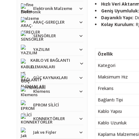
Hızlı Veri Aktarım
Elektronik Malzeme
Geniş Uyumluluk
Dayanıklı Yapı:
Dı
ARAÇ-GEREÇLER
Kolay Kurulum:
RJ
SENSÖRLER
YAZILIM
Özellik
KABLO VE BAĞLANTI
Kategori
ELEMANLARI
Maksimum Hız
GÜÇ KAYNAKLARI
Frekans
Klemens
Bağlantı Tipi
EPROM SİLİCİ
Kablo Yapısı
KONNEKTÖRLER
Kablo Uzunluk
Jak ve Fişler
Kaplama Malzemesi