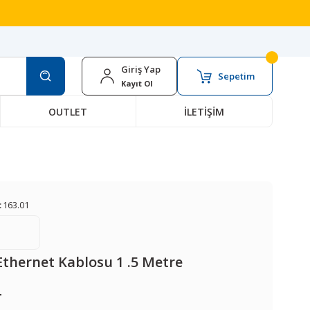
Giriş Yap
Sepetim
Kayıt Ol
OUTLET
İLETİŞİM
:
163.01
thernet Kablosu 1 .5 Metre
L