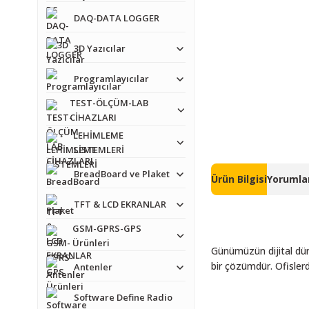
DAQ-DATA LOGGER
3D Yazıcılar
Programlayıcılar
TEST-ÖLÇÜM-LAB
CİHAZLARI
LEHİMLEME
SİSTEMLERİ
BreadBoard ve Plaket
Ürün Bilgisi
Yorumlar
TFT & LCD EKRANLAR
GSM-GPRS-GPS
Ürünleri
Günümüzün dijital düny
bir çözümdür. Ofislerd
Antenler
Software Define Radio