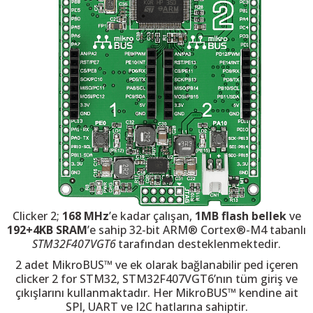
 THYRISTOR
TANSIYOMETRE
rü
Clicker 2;
168 MHz
’e kadar çalışan,
1MB flash bellek
ve
192+4KB SRAM
’e sahip 32-bit ARM® Cortex®-M4 tabanlı
STM32F407VGT6
tarafından desteklenmektedir.
ÖR
2 adet MikroBUS™ ve ek olarak bağlanabilir ped içeren
clicker 2 for STM32, STM32F407VGT6’nın tüm giriş ve
çıkışlarını kullanmaktadır. Her MikroBUS™ kendine ait
SPI, UART ve I2C hatlarına sahiptir.