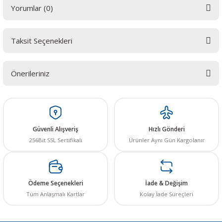
Yorumlar (0)
Taksit Seçenekleri
Bu ürüne ilk yorumu siz yapın! LÜTFEN Sorularınızı bu alana yazmayınız.
Sorularınız için info@elektrovadi.com
Önerileriniz
Yorum Yaz
Bu ürünün fiyat bilgisi, resim, ürün açıklamalarında ve diğer konularda
yetersiz gördüğünüz noktaları öneri formunu kullanarak tarafımıza
iletebilirsiniz.
Görüş ve önerileriniz için teşekkür ederiz.
Güvenli Alışveriş
Hızlı Gönderi
256Bit SSL Sertifikalı
Ürünler Aynı Gün Kargolanır
Ürün resmi kalitesiz, bozuk veya görüntülenemiyor.
Ürün açıklamasında eksik bilgiler bulunuyor.
Ürün bilgilerinde hatalar bulunuyor.
Ödeme Seçenekleri
İade & Değişim
Ürün fiyatı diğer sitelerden daha pahalı.
Tüm Anlaşmalı Kartlar
Kolay İade Süreçleri
Bu ürüne benzer farklı alternatifler olmalı.