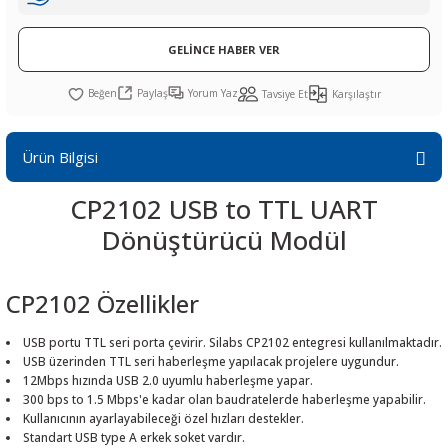
R
L KARTLARI
CİHAZLARI
r
 Dönüştürücü
TÖRLER
ETHERNET KARTLARI
XILINX
SICAK HAVA KOLU
POWER SUPPLY ICs
GELİNCE HABER VER
ÖRLERİ
RLER
CAN & LIN KARTLARI
SICAK HAVA UÇLARI
REGÜLATOR
Paylaş
Yorum Yaz
Tavsiye Et
Karşılaştır
TLARI
R
OLARI
KONNEKTÖR KARTLAR
TAMİR PEDİ
SÜRÜCÜ ICs
Ürün Bilgisi
RI
LIPS
LOSU
IRDA KARTLARI
VAKUM UÇLARI
YÜKSELTEÇ ICs
CP2102 USB to TTL UART
ZAMAN TUTUCU
Dönüştürücü Modül
İ
NIK
R
CP2102 Özellikler
LAR
ı
USB portu TTL seri porta çevirir. Silabs CP2102 entegresi kullanılmaktadır.
USB üzerinden TTL seri haberleşme yapılacak projelere uygundur.
12Mbps hızında USB 2.0 uyumlu haberleşme yapar.
300 bps to 1.5 Mbps'e kadar olan baudratelerde haberleşme yapabilir.
Kullanıcının ayarlayabileceği özel hızları destekler.
Standart USB type A erkek soket vardır.