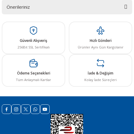
Önerileriniz
Yorum Yaz
Bu ürünün fiyat bilgisi, resim, ürün açıklamalarında ve diğer konularda
yetersiz gördüğünüz noktaları öneri formunu kullanarak tarafımıza
iletebilirsiniz.
Görüş ve önerileriniz için teşekkür ederiz.
Güvenli Alışveriş
Hızlı Gönderi
256Bit SSL Sertifikalı
Ürünler Aynı Gün Kargolanır
Ürün resmi kalitesiz, bozuk veya görüntülenemiyor.
Ürün açıklamasında eksik bilgiler bulunuyor.
Ürün bilgilerinde hatalar bulunuyor.
Ödeme Seçenekleri
İade & Değişim
Ürün fiyatı diğer sitelerden daha pahalı.
Tüm Anlaşmalı Kartlar
Kolay İade Süreçleri
Bu ürüne benzer farklı alternatifler olmalı.
Gönder