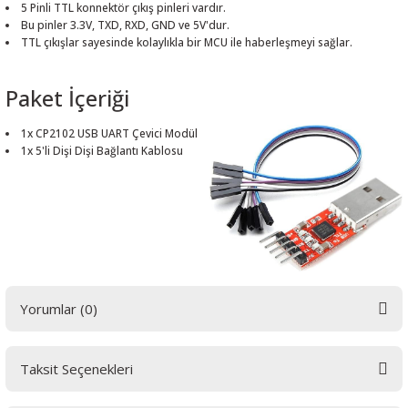
5 Pinli TTL konnektör çıkış pinleri vardır.
Bu pinler 3.3V, TXD, RXD, GND ve 5V'dur.
TTL çıkışlar sayesinde kolaylıkla bir MCU ile haberleşmeyi sağlar.
Paket İçeriği
 THYRISTOR
1x CP2102 USB UART Çevici Modül
TANSIYOMETRE
1x 5'li Dişi Dişi Bağlantı Kablosu
rü
Yorumlar (0)
ÖR
Taksit Seçenekleri
Bu ürüne ilk yorumu siz yapın! LÜTFEN Sorularınızı bu alana yazmayınız.
Sorularınız için info@elektrovadi.com