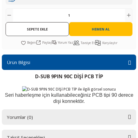
R
L KARTLARI
CİHAZLARI
r
 Dönüştürücü
TÖRLER
ETHERNET KARTLARI
XILINX
SICAK HAVA KOLU
POWER SUPPLY ICs
ÖRLERİ
RLER
CAN & LIN KARTLARI
SICAK HAVA UÇLARI
REGÜLATOR
SEPETE EKLE
HEMEN AL
TLARI
R
OLARI
KONNEKTÖR KARTLAR
TAMİR PEDİ
SÜRÜCÜ ICs
Paylaş
Yorum Yaz
Tavsiye Et
Karşılaştır
RI
LIPS
LOSU
IRDA KARTLARI
VAKUM UÇLARI
YÜKSELTEÇ ICs
Ürün Bilgisi
ZAMAN TUTUCU
D-SUB 9PIN 90C DİŞİ PCB TİP
İ
NIK
R
Seri haberleşme için kullanabileceğiniz PCB tipi 90 derece
LAR
ı
dişi konnektör.
Yorumlar (0)
Taksit Seçenekleri