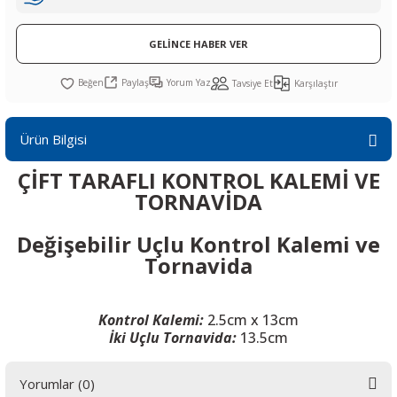
R
L KARTLARI
CİHAZLARI
r
 Dönüştürücü
TÖRLER
ETHERNET KARTLARI
XILINX
SICAK HAVA KOLU
POWER SUPPLY ICs
GELİNCE HABER VER
ÖRLERİ
RLER
CAN & LIN KARTLARI
SICAK HAVA UÇLARI
REGÜLATOR
Paylaş
Yorum Yaz
Tavsiye Et
Karşılaştır
TLARI
R
OLARI
KONNEKTÖR KARTLAR
TAMİR PEDİ
SÜRÜCÜ ICs
Ürün Bilgisi
RI
LIPS
LOSU
IRDA KARTLARI
VAKUM UÇLARI
YÜKSELTEÇ ICs
ÇİFT TARAFLI KONTROL KALEMİ VE
TORNAVİDA
ZAMAN TUTUCU
Değişebilir Uçlu Kontrol Kalemi ve
İ
NIK
R
Tornavida
LAR
ı
Kontrol Kalemi:
2.5cm x 13cm
İki Uçlu Tornavida:
13.5cm
Yorumlar (0)