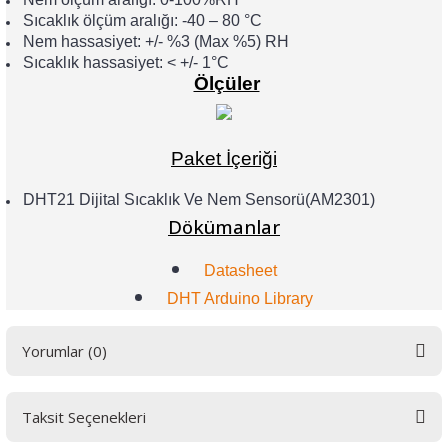
Sıcaklık ölçüm aralığı: -40 – 80 °C
Nem hassasiyet: +/- %3 (Max %5) RH
Sıcaklık hassasiyet: < +/- 1°C
Ölçüler
Paket İçeriği
DHT21 Dijital Sıcaklık Ve Nem Sensorü(AM2301)
Dökümanlar
Datasheet
DHT Arduino Library
Yorumlar (0)
Taksit Seçenekleri
Bu ürüne ilk yorumu siz yapın! LÜTFEN Sorularınızı bu alana yazmayınız.