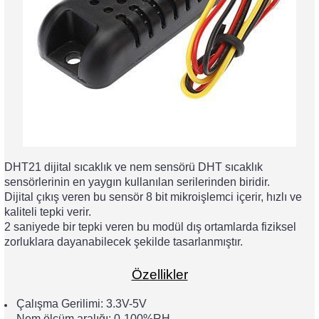
 THYRISTOR
TANSIYOMETRE
rü
DHT21 dijital sıcaklık ve nem sensörü DHT sıcaklık
sensörlerinin en yaygın kullanılan serilerinden biridir.
Dijital çıkış veren bu sensör 8 bit mikroişlemci içerir, hızlı ve
kaliteli tepki verir.
2 saniyede bir tepki veren bu modül dış ortamlarda fiziksel
zorluklara dayanabilecek şekilde tasarlanmıştır.
ÖR
Özellikler
Çalışma Gerilimi: 3.3V-5V
Nem ölçüm aralığı: 0-100%RH