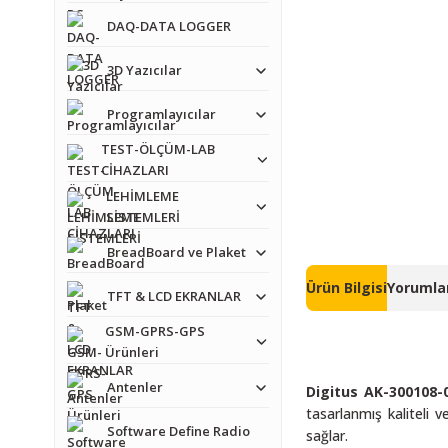
DAQ-DATA LOGGER
3D Yazıcılar
Programlayıcılar
TEST-ÖLÇÜM-LAB
CİHAZLARI
LEHİMLEME
SİSTEMLERİ
BreadBoard ve Plaket
Ürün Bilgisi
Yorumlar
TFT & LCD EKRANLAR
GSM-GPRS-GPS
Ürünleri
Antenler
Digitus AK-300108-
tasarlanmış kaliteli 
Software Define Radio
sağlar.