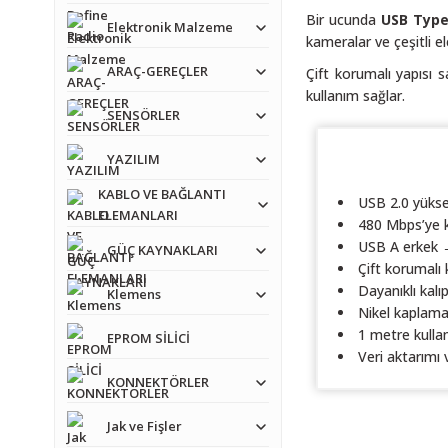
Bir ucunda
USB Type
Elektronik Malzeme
kameralar ve çeşitli el
ARAÇ-GEREÇLER
Çift korumalı yapısı 
kullanım sağlar.
SENSÖRLER
YAZILIM
KABLO VE BAĞLANTI
USB 2.0 yüksek
ELEMANLARI
480 Mbps’ye k
USB A erkek →
GÜÇ KAYNAKLARI
Çift korumalı 
Dayanıklı kal
Klemens
Nikel kaplamal
1 metre kulla
EPROM SİLİCİ
Veri aktarımı 
KONNEKTÖRLER
Jak ve Fişler