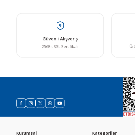
Bu ürünün fiyat bilgisi,
Görüş ve önerileriniz iç
Ürün resmi kalitesiz
Güvenli Alışveriş
Ürün açıklamasında e
256Bit SSL Sertifikalı
Ür
Ürün bilgilerinde ha
Ürün fiyatı diğer sit
Bu ürüne benzer farkl
Kurumsal
Kategoriler