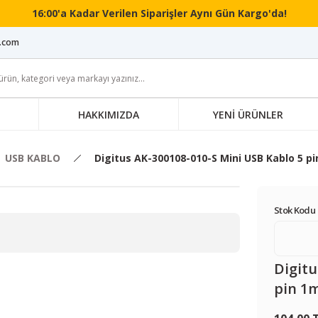
16:00'a Kadar Verilen Siparişler Aynı Gün Kargo'da!
i.com
HAKKIMIZDA
YENİ ÜRÜNLER
USB KABLO
Digitus AK-300108-010-S Mini USB Kablo 5 p
Stok Kodu 
Digitu
pin 1