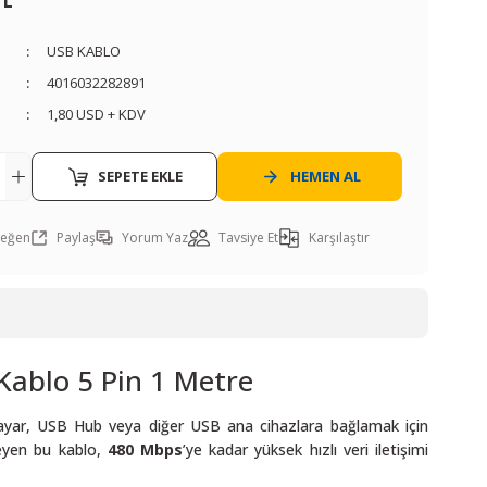
TL
USB KABLO
4016032282891
1,80 USD + KDV
SEPETE EKLE
HEMEN AL
Paylaş
Yorum Yaz
Tavsiye Et
Karşılaştır
Kablo 5 Pin 1 Metre
isayar, USB Hub veya diğer USB ana cihazlara bağlamak için
leyen bu kablo,
480 Mbps
’ye kadar yüksek hızlı veri iletişimi