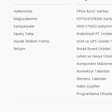
Hakkımızda
FPGA &SoC Kartları
Mağazalarımız
ESP32/ESP8266 Kartla
Kampanyalar
ARM STM32 Geliştirme
Sipariş Takip
Endüstriyel PC Ürünler
Havale Bildirim Formu
GSM ve GPS Ürünler /
İletişim
Bread Board Ürünleri
Lehim ve Havya Ürünl
Komponent Malzeme Ç
Konnektor Takımları
Klemens Takımları
Kablo Çeşitleri
Programlama Cihazlar