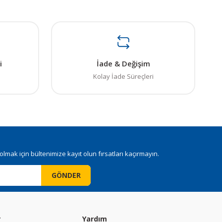
ı öneri formunu kullanarak tarafımıza iletebilirsiniz.
. Sorularınız için info@elektrovadi.com
i
İade & Değişim
Kolay İade Süreçleri
mak için bültenimize kayıt olun fırsatları kaçırmayın.
GÖNDER
r
Yardım