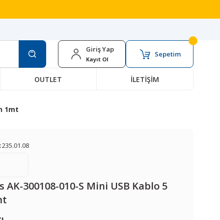
Giriş Yap
Sepetim
Kayıt Ol
OUTLET
İLETİŞİM
in 1mt
:
235.01.08
s AK-300108-010-S Mini USB Kablo 5
mt