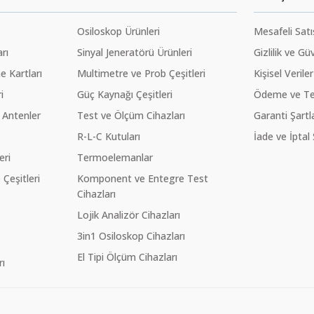
Osiloskop Ürünleri
Mesafeli Sat
rı
Sinyal Jeneratörü Ürünleri
Gizlilik ve Gü
 Kartları
Multimetre ve Prob Çeşitleri
Kişisel Veriler
i
Güç Kaynağı Çeşitleri
Ödeme ve Te
 Antenler
Test ve Ölçüm Cihazları
Garanti Şartla
R-L-C Kutuları
İade ve İptal 
eri
Termoelemanlar
eşitleri
Komponent ve Entegre Test
Cihazları
Lojik Analizör Cihazları
3in1 Osiloskop Cihazları
El Tipi Ölçüm Cihazları
ı