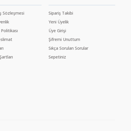
ış Sözleşmesi
Sipariş Takibi
venlik
Yeni Üyelik
 Politikası
Üye Girişi
slimat
Şifremi Unuttum
rı
Sıkça Sorulan Sorular
Şartları
Sepetiniz