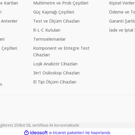
 Kartları
Multimetre ve Prob Çeşitleri
Kişisel Veriler
i
Güç Kaynağı Çeşitleri
Ödeme ve Te
 Antenler
Test ve Ölçüm Cihazları
Garanti Şartla
R-L-C Kutuları
İade ve İptal 
eri
Termoelemanlar
eşitleri
Komponent ve Entegre Test
Cihazları
Lojik Analizör Cihazları
3in1 Osiloskop Cihazları
El Tipi Ölçüm Cihazları
ı
ileriniz 256bit SSL sertifikası ile korunmaktadır.
ile
ideasoft
e-