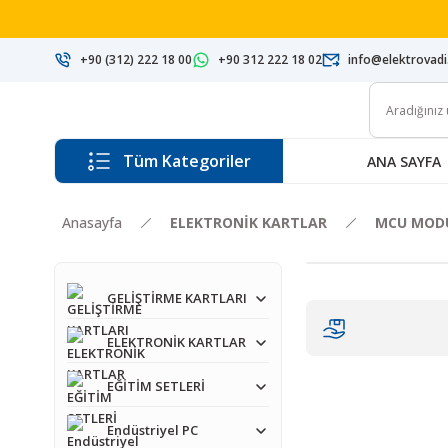
+90 (312) 222 18 00
+90 312 222 18 02
info@elektrovad
Tüm Kategoriler
ANA SAYFA
Anasayfa
ELEKTRONİK KARTLAR
MCU MODÜ
GELİŞTİRME KARTLARI
ELEKTRONİK KARTLAR
EĞİTİM SETLERİ
Endüstriyel PC