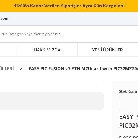
16:00'a Kadar Verilen Siparişler Aynı Gün Kargo'da!
i.com
HAKKIMIZDA
YENİ ÜRÜNLER
LLERİ
EASY PIC FUSION v7 ETH MCUcard with PIC32MZ20
Stok Kodu 
EASY 
PIC32