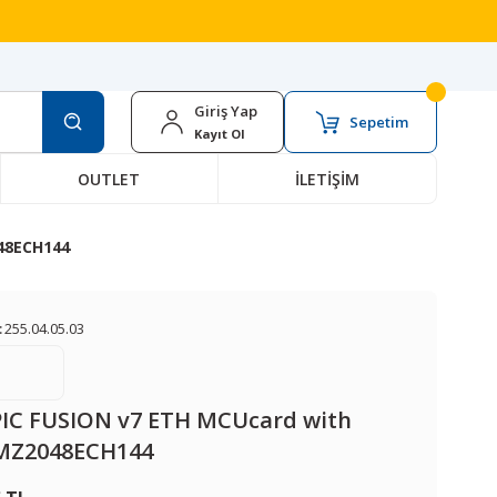
Giriş Yap
Sepetim
Kayıt Ol
OUTLET
İLETİŞİM
48ECH144
:
255.04.05.03
PIC FUSION v7 ETH MCUcard with
MZ2048ECH144