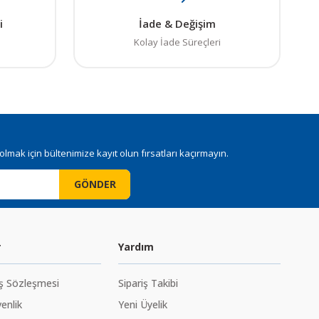
i
İade & Değişim
Kolay İade Süreçleri
mak için bültenimize kayıt olun fırsatları kaçırmayın.
GÖNDER
r
Yardım
ış Sözleşmesi
Sipariş Takibi
venlik
Yeni Üyelik