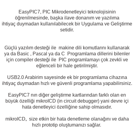
EasyPIC7, PIC Mikrodenetleyici teknolojisinin
öğrenilmesinde,
başka ilave donanım ve yazılıma
ihtiyaç
duymadan kullanılabilecek
bir Uygulama ve Geliştirme
setidir.
 THYRISTOR
Güçlü yazılım desteği ile makine dili komutlarını kullanarak
TANSIYOMETRE
ya da Basic , Pascal ya da C
Programlama dillerini bilenler
için compiler desteği ile PIC programlamayı çok zevkli
ve
rü
eğlenceli bir hale getirilmiştir.
USB2.0 Arabirim sayesinde ek bir programlama cihazına
ihtiyaç duymadan hızlı ve
güvenli programlama yapabilirsiniz.
EasyPIC7
nın diğer geliştirme kartlarından farklı olan en
büyük özelliği mikroICD
(in circuit debugger) yani devre içi
hata denetleyici özelliğine sahip olmasıdır.
ÖR
mikroICD
,
size etkin bir hata denetleme olanağını ve daha
hızlı prototip oluştumanızı sağlar.