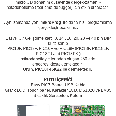
mikroICD donanım düzeyinde gerçek-zamanlı-
hatadenetleme (real-time-debugger) için etkin bir araçtır.
Aynı zamanda yeni
mikroProg
ile daha hızlı programlama
gerçekleştireceksiniz.
EasyPIC7 Geliştirme kartı 8, 14 , 18, 20, 28 ve 40 pin DIP
kılıfa sahip
PIC10F, PIC12F, PIC16F ve PIC18F (PIC18F, PIC18LF,
PIC18FJ and PIC18FK )
mikrodenetleyicilerinden oluşan 250 adet
entegreyi desteklemektedir.
Ürün, PIC18F45K22 ile gelmektedir.
KUTU İÇERİĞİ
Easy PIC7 Board, USB Kablo
Grafik LCD,
Touch panel
, Karakter LCD, DS1820 ve LM35
Sıcaklık Sensörleri, Kalem