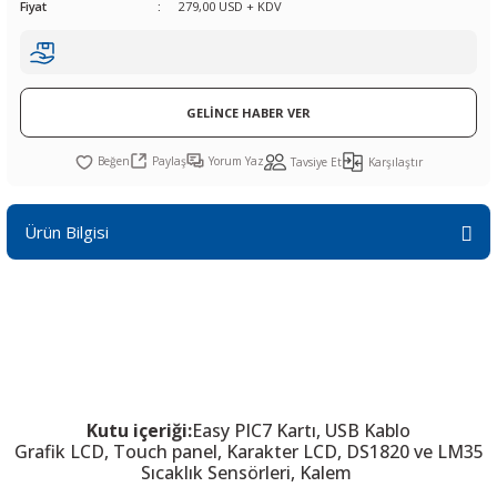
Fiyat
279,00 USD + KDV
R
L KARTLARI
CİHAZLARI
r
 Dönüştürücü
TÖRLER
ETHERNET KARTLARI
XILINX
SICAK HAVA KOLU
POWER SUPPLY ICs
ÖRLERİ
RLER
CAN & LIN KARTLARI
SICAK HAVA UÇLARI
REGÜLATOR
GELİNCE HABER VER
TLARI
R
OLARI
KONNEKTÖR KARTLAR
TAMİR PEDİ
SÜRÜCÜ ICs
Paylaş
Yorum Yaz
Tavsiye Et
Karşılaştır
RI
LIPS
LOSU
IRDA KARTLARI
VAKUM UÇLARI
YÜKSELTEÇ ICs
Ürün Bilgisi
ZAMAN TUTUCU
İ
NIK
R
LAR
ı
Kutu içeriği:
Easy PIC7 Kartı, USB Kablo
Grafik LCD,
Touch panel
, Karakter LCD, DS1820 ve LM35
Sıcaklık Sensörleri, Kalem