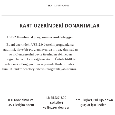
TEKNİK ŞARTNAME
KART ÜZERİNDEKİ DONANIMLAR
USB 2.0 on-board programmer and debugger
Board üzerindeki USB 2.0 destekli programlama
arabirimi, ilave bir programlayıcıya ihtiyaç duymadan
ve PIC entegresini devre üzerinden sökmeden
programlama imkanı sağlamaktadır. Ürünle birlikte
gelen
mikroProg
yazılımı sayesinde flash tipindeki
tüm PIC mikrodenetleyicilerini programlayabilirsiniz.
LM35,DS1820
ICD Konnektör ve
Port Çıkışları, Pull up/down
soketleri
USB iletişim portu
çıkışlar için ledler
ve Buzzer devresi