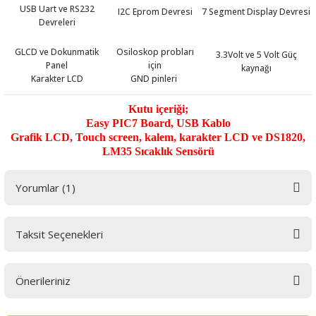
USB Uart ve RS232
I2C Eprom Devresi
7 Segment Display Devresi
Devreleri
GLCD ve Dokunmatik
Osiloskop probları
3.3Volt ve 5 Volt Güç
Panel
için
kaynağı
Karakter LCD
GND pinleri
Kutu içeriği;
Easy PIC7 Board, USB Kablo
Grafik LCD, Touch screen, kalem, karakter LCD ve DS1820,
LM35 Sıcaklık Sensörü
Yorumlar (1)
Taksit Seçenekleri
başarılı
Önerileriniz
hem profesyonel hemde işe yeni başlayanlar için ideal bir kart
Bu ürünün fiyat bilgisi, resim, ürün açıklamalarında ve diğer konularda