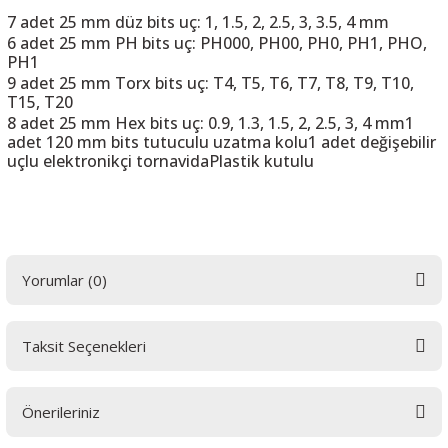
7 adet 25 mm düz bits uç: 1, 1.5, 2, 2.5, 3, 3.5, 4 mm
6 adet 25 mm PH bits uç: PH000, PH00, PH0, PH1, PHO,
PH1
9 adet 25 mm Torx bits uç: T4, T5, T6, T7, T8, T9, T10,
T15, T20
8 adet 25 mm Hex bits uç: 0.9, 1.3, 1.5, 2, 2.5, 3, 4 mm1
adet 120 mm bits tutuculu uzatma kolu1 adet değişebilir
uçlu elektronikçi tornavidaPlastik kutulu
Yorumlar (0)
Taksit Seçenekleri
Bu ürüne ilk yorumu siz yapın! LÜTFEN Sorularınızı bu alana yazmayınız.
Sorularınız için info@elektrovadi.com
Önerileriniz
Yorum Yaz