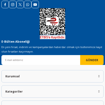
E-Bülten Aboneliği
En yeni fırsat, indirim ve kampanyalardan haberdar olmak için bültenimize kayıt
olun fırsatları kaçırmayın.
GÖNDER
Kurumsal
Kategoriler