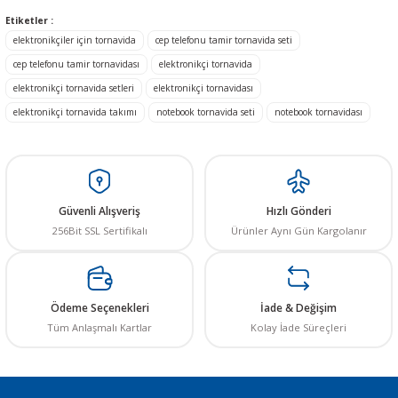
Bu ürünün fiyat bilgisi, resim, ürün açıklamalarında ve diğer konularda
Etiketler :
yetersiz gördüğünüz noktaları öneri formunu kullanarak tarafımıza
elektronikçiler için tornavida
cep telefonu tamir tornavida seti
iletebilirsiniz.
Görüş ve önerileriniz için teşekkür ederiz.
cep telefonu tamir tornavidası
elektronikçi tornavida
elektronikçi tornavida setleri
elektronikçi tornavidası
Ürün resmi kalitesiz, bozuk veya görüntülenemiyor.
elektronikçi tornavida takımı
notebook tornavida seti
notebook tornavidası
Ürün açıklamasında eksik bilgiler bulunuyor.
Ürün bilgilerinde hatalar bulunuyor.
Ürün fiyatı diğer sitelerden daha pahalı.
Bu ürüne benzer farklı alternatifler olmalı.
Güvenli Alışveriş
Hızlı Gönderi
256Bit SSL Sertifikalı
Ürünler Aynı Gün Kargolanır
Ödeme Seçenekleri
İade & Değişim
Gönder
Tüm Anlaşmalı Kartlar
Kolay İade Süreçleri