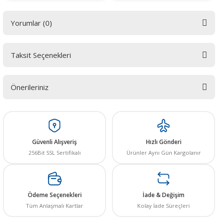
Yorumlar (0)
Taksit Seçenekleri
Bu ürüne ilk yorumu siz yapın! LÜTFEN Sorularınızı bu alana yazmayınız.
Sorularınız için info@elektrovadi.com
Önerileriniz
Yorum Yaz
Bu ürünün fiyat bilgisi, resim, ürün açıklamalarında ve diğer konularda
yetersiz gördüğünüz noktaları öneri formunu kullanarak tarafımıza
iletebilirsiniz.
Görüş ve önerileriniz için teşekkür ederiz.
Güvenli Alışveriş
Hızlı Gönderi
256Bit SSL Sertifikalı
Ürünler Aynı Gün Kargolanır
Ürün resmi kalitesiz, bozuk veya görüntülenemiyor.
Ürün açıklamasında eksik bilgiler bulunuyor.
Ürün bilgilerinde hatalar bulunuyor.
Ödeme Seçenekleri
İade & Değişim
Ürün fiyatı diğer sitelerden daha pahalı.
Tüm Anlaşmalı Kartlar
Kolay İade Süreçleri