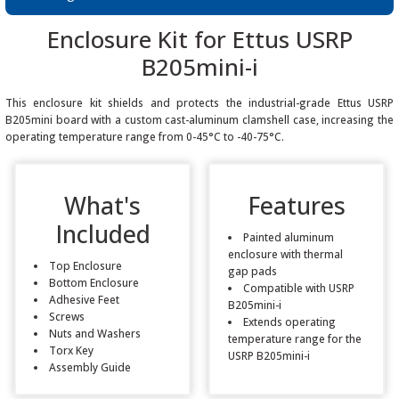
Enclosure Kit for Ettus USRP
B205mini-i
 THYRISTOR
This enclosure kit shields and protects the industrial-grade Ettus USRP
B205mini board with a custom cast-aluminum clamshell case, increasing the
operating temperature range from 0-45°C to -40-75°C.
TANSIYOMETRE
rü
What's
Features
Included
Painted aluminum
enclosure with thermal
Top Enclosure
gap pads
Bottom Enclosure
Compatible with USRP
Adhesive Feet
B205mini-i
Screws
ÖR
Extends operating
Nuts and Washers
temperature range for the
Torx Key
USRP B205mini-i
Assembly Guide