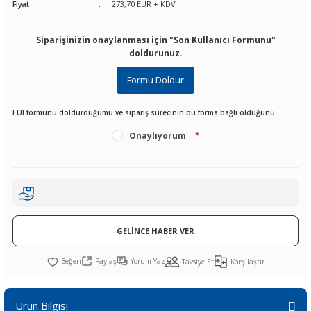
Fiyat
273,70 EUR + KDV
R
L KARTLARI
CİHAZLARI
r
 Dönüştürücü
TÖRLER
ETHERNET KARTLARI
XILINX
SICAK HAVA KOLU
POWER SUPPLY ICs
Siparişinizin onaylanması için "Son Kullanıcı Formunu"
ÖRLERİ
RLER
CAN & LIN KARTLARI
SICAK HAVA UÇLARI
REGÜLATOR
doldurunuz.
Formu Doldur
TLARI
R
OLARI
KONNEKTÖR KARTLAR
TAMİR PEDİ
SÜRÜCÜ ICs
EUI formunu doldurduğumu ve sipariş sürecinin bu forma bağlı olduğunu
RI
LIPS
LOSU
IRDA KARTLARI
VAKUM UÇLARI
YÜKSELTEÇ ICs
Onaylıyorum
*
ZAMAN TUTUCU
İ
NIK
R
LAR
ı
GELİNCE HABER VER
Paylaş
Yorum Yaz
Tavsiye Et
Karşılaştır
Ürün Bilgisi