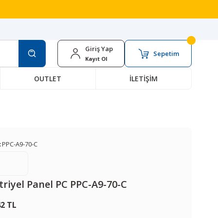
Giriş Yap
Sepetim
Kayıt Ol
OUTLET
İLETİŞİM
:
PPC-A9-70-C
riyel Panel PC PPC-A9-70-C
42 TL