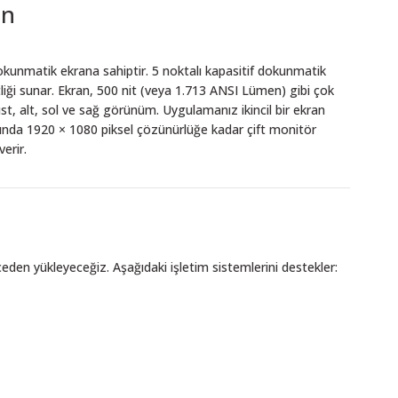
an
okunmatik ekrana sahiptir. 5 noktalı kapasitif dokunmatik
liği sunar. Ekran, 500 nit (veya 1.713 ANSI Lümen) gibi çok
st, alt, sol ve sağ görünüm. Uygulamanız ikincil bir ekran
zında 1920 × 1080 piksel çözünürlüğe kadar çift monitör
erir.
nceden yükleyeceğiz. Aşağıdaki işletim sistemlerini destekler: