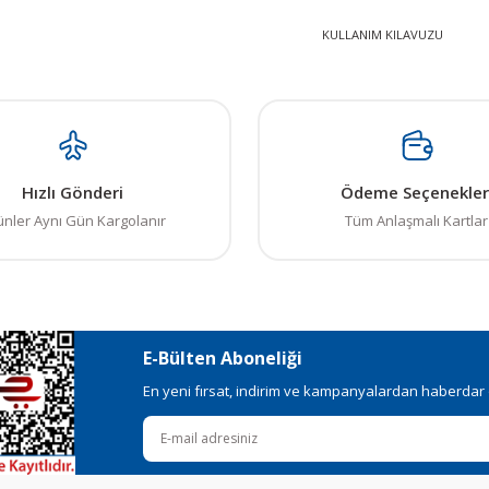
KULLANIM KILAVUZU
 resim, ürün açıklamalarında ve diğer konularda yetersiz gördüğünüz noktalar
in teşekkür ederiz.
Bu ürüne ilk yorumu siz yapın! LÜTFEN Sorularınızı bu alana yazmayınız
, bozuk veya görüntülenemiyor.
Yorum Yaz
Hızlı Gönderi
Ödeme Seçenekler
ksik bilgiler bulunuyor.
ünler Aynı Gün Kargolanır
Tüm Anlaşmalı Kartlar
talar bulunuyor.
elerden daha pahalı.
ı alternatifler olmalı.
E-Bülten Aboneliği
En yeni fırsat, indirim ve kampanyalardan haberdar ol
Gönder