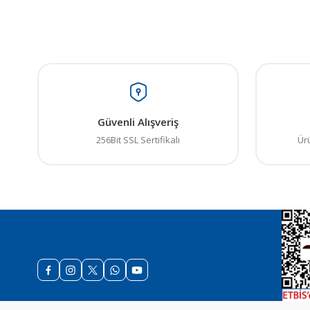
Bu ürünün fiyat bilgisi,
Görüş ve önerileriniz iç
Ürün resmi kalitesiz
Güvenli Alışveriş
Ürün açıklamasında e
256Bit SSL Sertifikalı
Ür
Ürün bilgilerinde ha
Ürün fiyatı diğer sit
Bu ürüne benzer farkl