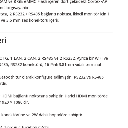
AM ve 8 GB eMMC Flash içeren dört çekirdekli Cortex-A9
nel bilgisayardır.
ası, 2 RS232 / RS485 bağlantı noktası, ikincil monitör için 1
 ve 3,5 mm ses konektörü içerir.
ri
OTG, 1 LAN, 2 CAN, 2 RS485 ve 2 RS232. Ayrıca bir WiFi ve
S485, RS232 konektörü, 16 Pinli 3.81mm vidalı terminal
uetooth'tur olarak konfigüre edilmiştir. RS232 ve RS485
dır.
bir HDMI bağlantı noktasına sahiptir. Harici HDMI monitörde
920 × 1080'dir.
 konektörüne ve 2W dahili hoparlöre sahiptir.
V. Tipik güç tüketimi 6W'tır.