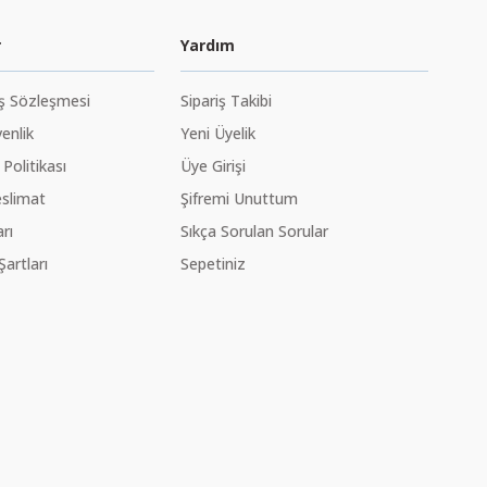
r
Yardım
ış Sözleşmesi
Sipariş Takibi
venlik
Yeni Üyelik
 Politikası
Üye Girişi
slimat
Şifremi Unuttum
rı
Sıkça Sorulan Sorular
Şartları
Sepetiniz