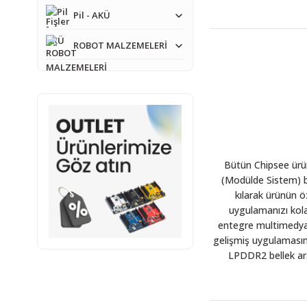
Pil - AKÜ
ROBOT MALZEMELERİ
Bütün Chipsee ürün
(Modülde Sistem) b
kılarak ürünün ö
uygulamanızı kola
entegre multimedya 
gelişmiş uygulamasına
LPDDR2 bellek ara