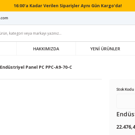
16:00'a Kadar Verilen Siparişler Aynı Gün Kargo'da!
i.com
HAKKIMIZDA
YENİ ÜRÜNLER
Endüstriyel Panel PC PPC-A9-70-C
Stok Kodu 
Endüst
22.476,