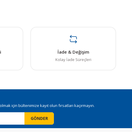
ı öneri formunu kullanarak tarafımıza iletebilirsiniz.
. Sorularınız için info@elektrovadi.com
i
İade & Değişim
Kolay İade Süreçleri
mak için bültenimize kayıt olun fırsatları kaçırmayın.
GÖNDER