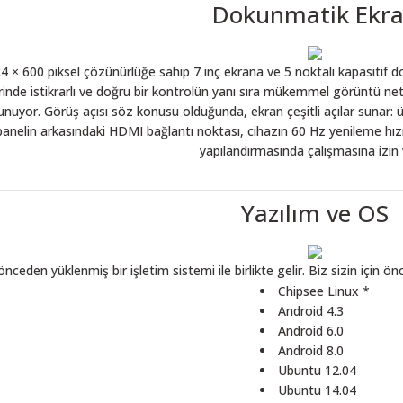
Dokunmatik Ekr
 × 600 piksel çözünürlüğe sahip 7 inç ekrana ve 5 noktalı kapasitif d
rinde istikrarlı ve doğru bir kontrolün yanı sıra mükemmel görüntü net
unuyor. Görüş açısı söz konusu olduğunda, ekran çeşitli açılar sunar: ü
 panelin arkasındaki HDMI bağlantı noktası, cihazın 60 Hz yenileme hı
yapılandırmasında çalışmasına izin v
Yazılım ve OS
önceden yüklenmiş bir işletim sistemi ile birlikte gelir. Biz sizin için ö
Chipsee Linux *
Android 4.3
Android 6.0
Android 8.0
Ubuntu 12.04
Ubuntu 14.04