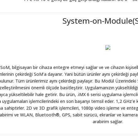
System-on-Module(
SoM, bilgisayarı bir cihaza entegre etmeyi sağlar ve ve cihazın kişisell
lerinin çekirdeği SoM'a dayanır. Yani bütün ürünler aynı çekirdeği 
ulunur. Tüm ürünlerimiz aynı çekirdeği paylaşır. Bu Modül Üzerindeki
zelleştirilmesini önemli ölçüde basitleştirir. Uygulamanızın yükseltild
yca yükseltilebilir hale getirir. Bu ürün, .iMX 6 serisi uygulama işlem
uygulamaları işlemcilerindeki en son başarıyı temsil eder. 1,2 GHz'e
 sahiptirler. 2D ve 3D grafik işlemcileri, 1080p video işleme ve enteg
birimi ve WLAN, Bluetooth®, GPS, sabit sürücü, ekranlar ve kamera sen
arabirim sağlar.