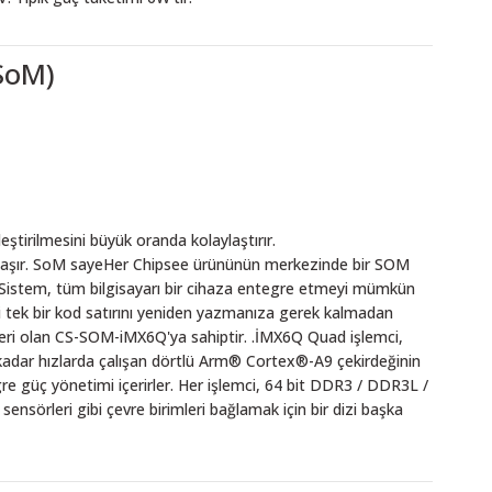
SoM)
eştirilmesini büyük oranda kolaylaştırır.
paylaşır. SoM sayeHer Chipsee ürününün merkezinde bir SOM
 Sistem, tüm bilgisayarı bir cihaza entegre etmeyi mümkün
iği tek bir kod satırını yeniden yazmanıza gerek kalmadan
cileri olan CS-SOM-iMX6Q'ya sahiptir. .İMX6Q Quad işlemci,
 kadar hızlarda çalışan dörtlü Arm® Cortex®-A9 çekirdeğinin
re güç yönetimi içerirler. Her işlemci, 64 bit DDR3 / DDR3L /
sörleri gibi çevre birimleri bağlamak için bir dizi başka