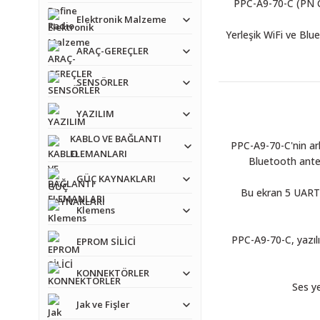
PPC-A9-70-C (PN C
Elektronik Malzeme
Yerleşik WiFi ve Blu
ARAÇ-GEREÇLER
SENSÖRLER
YAZILIM
KABLO VE BAĞLANTI
PPC-A9-70-C'nin ar
ELEMANLARI
Bluetooth anten
GÜÇ KAYNAKLARI
Bu ekran 5 UART 
Klemens
PPC-A9-70-C, yazılı
EPROM SİLİCİ
KONNEKTÖRLER
Ses y
Jak ve Fişler