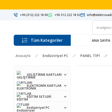
+90 (312) 222 18 00
+90 312 222 18 02
info@elektrovad
Tüm Kategoriler
ANA SAYFA
Anasayfa
Endüstriyel PC
PANEL TİPİ
GELİŞTİRME KARTLARI
ELEKTRONİK KARTLAR
EĞİTİM SETLERİ
Endüstriyel PC