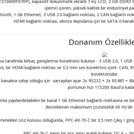
S10600F070P), kapasitif dokunmatik ekranlı 7 inç LCD, 2 GB DDR3 R
işlemci içeren, yüksek kaliteli bir endüstriyel pa
etooth, 1 Gb Ethernet, 3 USB 2.0 bağlantı noktası, 2 CAN bağlantı nokt
HDMI bağlantı noktası, ekstra depolama için bir SATA-II kanalı
Donanım Özellikle
ka tarafında birkaç genişletme konektörü bulunur - 3 USB 2.0, 1 USB 
i, bir HDMI bağlantı noktası ve 3,5 mm ses konektörü içerir. CAN, R
konektörüdür.
kanalına sahip olduğu için varsayılan ayar 2x RS232 + 2x RS485 + Bl
portunun hızı 115200 Baud'a kadar
mla yapılandırılabilen bir kanal 1 Gb Ethernet bağlantı noktasına ve 
desteklenen maksimum çözünürlük 60 Hz'de 1
etenekleri söz konusu olduğunda, PPC-A9-70-C bir 3,5 mm Çıkış / giriş
PPC-A9-70-C geniş bir güç girişi aralığı kullanır: DC 6 ~ 36