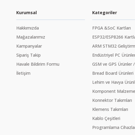
Kurumsal
Kategoriler
Hakkımızda
FPGA &SoC Kartları
Mağazalarımız
ESP32/ESP8266 Kartla
Kampanyalar
ARM STM32 Geliştirme
Sipariş Takip
Endüstriyel PC Ürünler
Havale Bildirim Formu
GSM ve GPS Ürünler /
İletişim
Bread Board Ürünleri
Lehim ve Havya Ürünl
Komponent Malzeme Ç
Konnektor Takımları
Klemens Takımları
Kablo Çeşitleri
Programlama Cihazlar