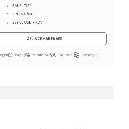
PANEL TİPİ
PPC-A9-70-C
389,00 USD + KDV
GELİNCE HABER VER
Paylaş
Yorum Yaz
Tavsiye Et
Karşılaştır
EAN WELL
ULU TİP SMPS LRS-50-24
693,36 TL