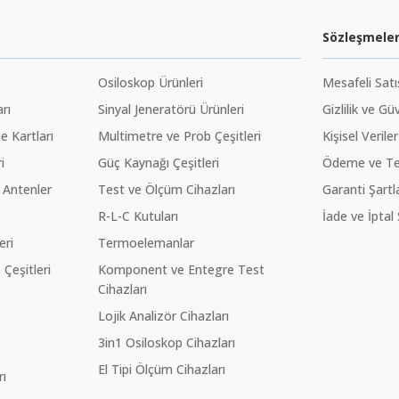
Sözleşmele
Osiloskop Ürünleri
Mesafeli Sat
rı
Sinyal Jeneratörü Ürünleri
Gizlilik ve Gü
 Kartları
Multimetre ve Prob Çeşitleri
Kişisel Veriler
i
Güç Kaynağı Çeşitleri
Ödeme ve Te
 Antenler
Test ve Ölçüm Cihazları
Garanti Şartla
R-L-C Kutuları
İade ve İptal 
eri
Termoelemanlar
eşitleri
Komponent ve Entegre Test
Cihazları
Lojik Analizör Cihazları
3in1 Osiloskop Cihazları
El Tipi Ölçüm Cihazları
ı