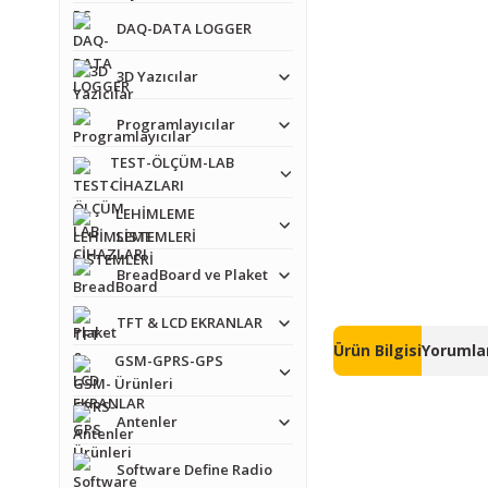
DAQ-DATA LOGGER
3D Yazıcılar
Programlayıcılar
TEST-ÖLÇÜM-LAB
CİHAZLARI
LEHİMLEME
SİSTEMLERİ
BreadBoard ve Plaket
TFT & LCD EKRANLAR
Ürün Bilgisi
Yorumlar
GSM-GPRS-GPS
Ürünleri
Antenler
Software Define Radio