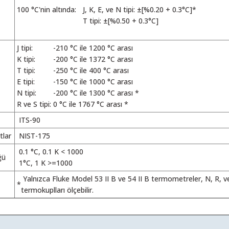
100 °C'nin altında:
J, K, E, ve N tipi: ±[%0.20 + 0.3°C]*
T tipi: ±[%0.50 + 0.3°C]
J tipi:
-210 °C ile 1200 °C arası
K tipi:
-200 °C ile 1372 °C arası
T tipi:
-250 °C ile 400 °C arası
E tipi:
-150 °C ile 1000 °C arası
N tipi:
-200 °C ile 1300 °C arası *
R ve S tipi:
0 °C ile 1767 °C arası *
ITS-90
tlar
NIST-175
0.1 °C, 0.1 K < 1000
ğü
1°C, 1 K >=1000
Yalnızca Fluke Model 53 II B ve 54 II B termometreler, N, R, ve
*
termokuplları ölçebilir.