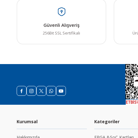
Görüş ve önerileriniz iç
Ürün resmi kalitesiz
Güvenli Alışveriş
Ürün açıklamasında e
256Bit SSL Sertifikalı
Ür
Ürün bilgilerinde ha
Ürün fiyatı diğer sit
Bu ürüne benzer farkl
Kurumsal
Kategoriler
Hakkımızda
FPGA &SoC Kartları