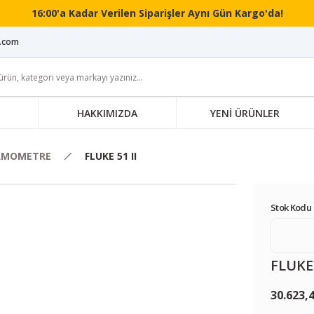
16:00'a Kadar Verilen Siparişler Aynı Gün Kargo'da!
i.com
HAKKIMIZDA
YENİ ÜRÜNLER
RMOMETRE
FLUKE 51 II
Stok Kodu 
FLUKE 
30.623,