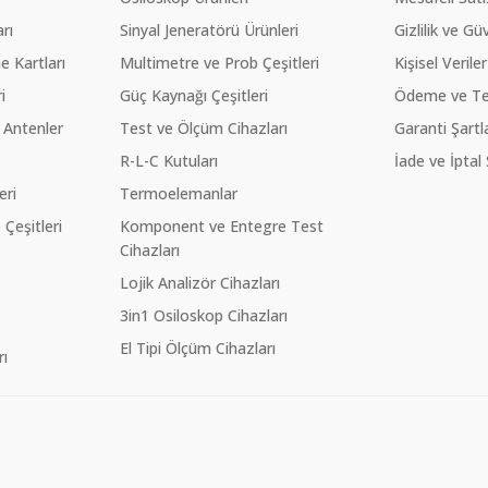
rı
Sinyal Jeneratörü Ürünleri
Gizlilik ve Gü
 Kartları
Multimetre ve Prob Çeşitleri
Kişisel Veriler
i
Güç Kaynağı Çeşitleri
Ödeme ve Te
 Antenler
Test ve Ölçüm Cihazları
Garanti Şartla
R-L-C Kutuları
İade ve İptal 
eri
Termoelemanlar
eşitleri
Komponent ve Entegre Test
Cihazları
Lojik Analizör Cihazları
3in1 Osiloskop Cihazları
El Tipi Ölçüm Cihazları
ı