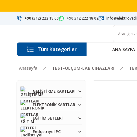
+90 (312) 222 18 00
+90 312 222 18 02
info@elektrovad
Tüm Kategoriler
ANA SAYFA
Anasayfa
TEST-ÖLÇÜM-LAB CİHAZLARI
TE
GELİŞTİRME KARTLARI
ELEKTRONİK KARTLAR
EĞİTİM SETLERİ
Endüstriyel PC