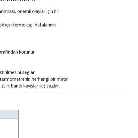
lmasi, önemli olaylar için bir
k için termokupl hatalarinin
tarafindan korunur
tirilmesini saglar
, termometrenin herhangi bir metal
cirt bantli kayislar ile) saglar.