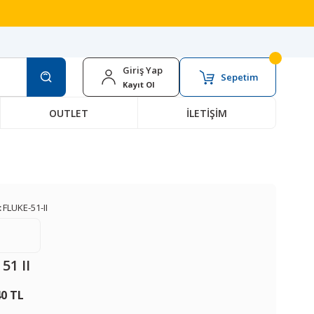
Giriş Yap
Sepetim
Kayıt Ol
OUTLET
İLETİŞİM
:
FLUKE-51-II
51 II
40 TL