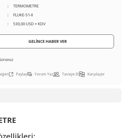
TERMOMETRE
FLUKE-51-II
530,00 USD + KDV
GELİNCE HABER VER
 Sorunuz
Paylaş
Yorum Yaz
Tavsiye Et
Karşılaştır
ETRE
zellikleri: