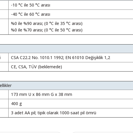
-10 °C ile 50 °C arası
-40 °C ile 60 °C arası
%0 ile %90 arası; (0 °C ile 35 °C arası)
%0 ile %70 arası; (0 °C ile 50 °C arası)
i
CSA C22.2 No. 1010.1 1992; EN 61010 Değişiklik 1,2
CE, CSA, TÜV (beklemede)
likler
173 mm U x 86 mm G x 38 mm
400 g
3 adet AA pil; tipik olarak 1000-saat pil ömrü
 resim, ürün açıklamalarında ve diğer konularda yetersiz gördüğünüz noktalar