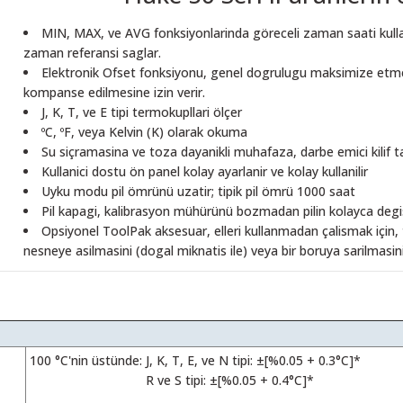
MIN, MAX, ve AVG fonksiyonlarinda göreceli zaman saati kullani
zaman referansi saglar.
Elektronik Ofset fonksiyonu, genel dogrulugu maksimize etme
kompanse edilmesine izin verir.
J, K, T, ve E tipi termokupllari ölçer
ºC, ºF, veya Kelvin (K) olarak okuma
Su siçramasina ve toza dayanikli muhafaza, darbe emici kilif 
Kullanici dostu ön panel kolay ayarlanir ve kolay kullanilir
Uyku modu pil ömrünü uzatir; tipik pil ömrü 1000 saat
Pil kapagi, kalibrasyon mühürünü bozmadan pilin kolayca degis
Opsiyonel ToolPak aksesuar, elleri kullanmadan çalismak için
nesneye asilmasini (dogal miknatis ile) veya bir boruya sarilmasini (
100 °C'nin üstünde:
J, K, T, E, ve N tipi: ±[%0.05 + 0.3°C]*
R ve S tipi: ±[%0.05 + 0.4°C]*