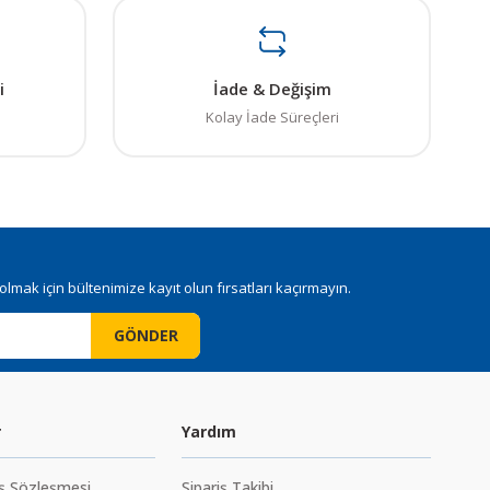
. Sorularınız için info@elektrovadi.com
i
İade & Değişim
Kolay İade Süreçleri
mak için bültenimize kayıt olun fırsatları kaçırmayın.
GÖNDER
r
Yardım
ış Sözleşmesi
Sipariş Takibi