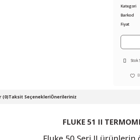
Kategori
Barkod
Fiyat
Stok
 (0)
Taksit Seçenekleri
Önerileriniz
FLUKE 51 II TERMOM
Fluke 50 Seri II ürünlerin ö