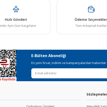
in teşekkür ederiz.
Bu ürüne ilk yorumu siz yapın! LÜTFEN Sorularınızı bu alana yazmayınız
, bozuk veya görüntülenemiyor.
Yorum Yaz
Hızlı Gönderi
Ödeme Seçenekler
ksik bilgiler bulunuyor.
ünler Aynı Gün Kargolanır
Tüm Anlaşmalı Kartlar
talar bulunuyor.
elerden daha pahalı.
ı alternatifler olmalı.
E-Bülten Aboneliği
En yeni fırsat, indirim ve kampanyalardan haberdar ol
Gönder
Sözleşmele
Osiloskop Ürünleri
Mesafeli Sat