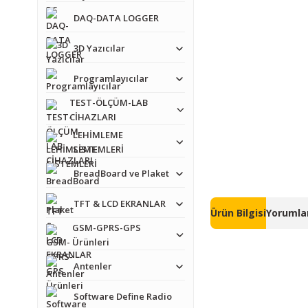
DAQ-DATA LOGGER
3D Yazıcılar
Programlayıcılar
TEST-ÖLÇÜM-LAB
CİHAZLARI
LEHİMLEME
SİSTEMLERİ
BreadBoard ve Plaket
TFT & LCD EKRANLAR
Ürün Bilgisi
Yorumlar
GSM-GPRS-GPS
Ürünleri
Antenler
Software Define Radio