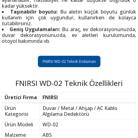
ayarlanabilir, hassasiyet ne kadar düşükse doğruluk o
kadar yüksektir.
Taşınabilir boyutu:
Bu aletin küçük boyutu günlük
kullanım için çok uygundur, kullanırken de kolayca
tutabilirsiniz.
Geniş Uygulamaları:
Bu araç, ev dekorasyonunuzda,
duvar dekorasyonunuzda, ev aletleri kurulumunda,
otoyol bakımında vb.
FNIRSI WD-02 Teknik Doküman
FNIRSI WD-02 Teknik Özellikleri
Üretici Firma
FNIRSI
Ürün
Duvar / Metal / Ahşap / AC Kablo
Kategorisi
Algılama Dedektörü
Ürün Modeli
WD-02
Malzeme
ABS