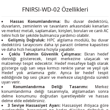
FNIRSI-WD-02 Özellikleri
Hassas Konumlandırma:
Bu duvar dedektörü,
duvarların, zeminlerin ve tavanların arkasındaki kenarları
ve merkez metali, saplamaları, kirişleri, boruları ve canlı AC
telini hızlı bir şekilde bulmanıza yardımcı olabilir.
Gelişmiş Doğruluk:
HPC algılama modülü, bu duvar
dedektörü tarayıcısını daha iyi parazit önleme kapasitesi
ve daha hızlı hesaplama hızıyla yapabilir.
Çoklu Tahmin Güvenlik Çalışması:
Ekran hedef
derinliği gösterecek, tespit merkezine ulaşacak ve
malzemeyi tespit edecektir. Hedef mesafeye bağlı olarak
gösterge ışığı sarı veya kırmızı renkte yanar ve yeşil ışık
Hedef yok anlamına gelir. Ayrıca bir hedef tespit
edildiğinde bip sesi çıkarır ve merkeze ulaştığında sürekli
uyarı verir.
Konumlandırma Deliği Tasarımı:
Merkez
konumlandırma deliği tasarımıyla, algılamadan sonra
delme konumunu doğrudan işaretleyebilir ve hassas
delme elde edebilirsiniz.
3 Seviye Hassasiyet Ayarı:
Hassasiyet ihtiyaca göre