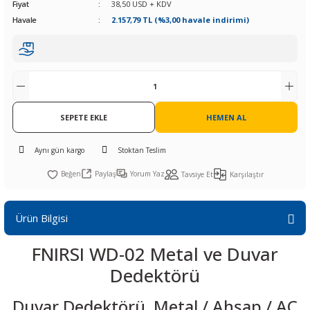
Fiyat
38,50 USD + KDV
R
L KARTLARI
CİHAZLARI
r
 Dönüştürücü
TÖRLER
ETHERNET KARTLARI
XILINX
SICAK HAVA KOLU
POWER SUPPLY ICs
Havale
2.157,79 TL (%3,00 havale indirimi)
ÖRLERİ
RLER
CAN & LIN KARTLARI
SICAK HAVA UÇLARI
REGÜLATOR
TLARI
R
OLARI
KONNEKTÖR KARTLAR
TAMİR PEDİ
SÜRÜCÜ ICs
RI
LIPS
LOSU
SEPETE EKLE
IRDA KARTLARI
VAKUM UÇLARI
YÜKSELTEÇ ICs
HEMEN AL
Aynı gün kargo
Stoktan Teslim
ZAMAN TUTUCU
Paylaş
Yorum Yaz
Tavsiye Et
Karşılaştır
İ
NIK
R
Ürün Bilgisi
LAR
ı
FNIRSI WD-02 Metal ve Duvar
Dedektörü
Duvar Dedektörü, Metal / Ahşap / AC