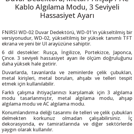
Kablo Algılama Modu, 3 Seviyeli
Hassasiyet Ayarı
FNIRSI WD-02 Duvar Dedektörü, WD-01'in yükseltilmiş bir
 THYRISTOR
versiyonudur, WD-02, yükseltilmiş bir yüksek tanımlı TFT
ekrana ve yeni bir UI arayüzüne sahiptir.
TANSIYOMETRE
6 dil destekler: Rusça, İngilizce, Portekizce, Japonca,
Çince. 3 seviyeli hassasiyet ayarı ile ölçüm doğruluğunu
daha yüksek hale getirir.
rü
Duvarlarda, tavanlarda ve zeminlerde çelik çubukları,
metal kirişleri, metal boruları, ahşabı ve telleri tespit
etmek için kullanılabilir.
Farklı çalışma ihtiyaçlarınızı karşılamak için 3 algılama
modu tasarlanmıştır, metal algılama modu, ahşap
algılama modu ve AC algılama modu.
ÖR
Konumlandırma deliği tasarımı ile telleri ve çelik çubukları
delmekten korkunuz olmadan çalışabilirsiniz. İç
dekorasyonda, ev tamiratlarında ve diğer sektörlerde
yaygın olarak kullanılır.