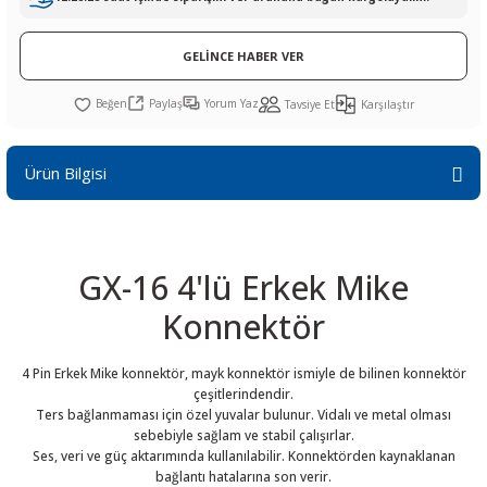
R
L KARTLARI
CİHAZLARI
r
 Dönüştürücü
TÖRLER
ETHERNET KARTLARI
XILINX
SICAK HAVA KOLU
POWER SUPPLY ICs
GELİNCE HABER VER
ÖRLERİ
RLER
CAN & LIN KARTLARI
SICAK HAVA UÇLARI
REGÜLATOR
Paylaş
Yorum Yaz
Tavsiye Et
Karşılaştır
TLARI
R
OLARI
KONNEKTÖR KARTLAR
TAMİR PEDİ
SÜRÜCÜ ICs
Ürün Bilgisi
RI
LIPS
LOSU
IRDA KARTLARI
VAKUM UÇLARI
YÜKSELTEÇ ICs
ZAMAN TUTUCU
GX-16 4'lü Erkek Mike
İ
NIK
R
Konnektör
LAR
ı
4 Pin Erkek Mike konnektör, mayk konnektör ismiyle de bilinen konnektör
çeşitlerindendir.
Ters bağlanmaması için özel yuvalar bulunur. Vidalı ve metal olması
sebebiyle sağlam ve stabil çalışırlar.
Ses, veri ve güç aktarımında kullanılabilir. Konnektörden kaynaklanan
bağlantı hatalarına son verir.