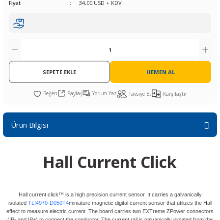
Fiyat
34,00 USD + KDV
R
L KARTLARI
CİHAZLARI
r
 Dönüştürücü
TÖRLER
ETHERNET KARTLARI
XILINX
SICAK HAVA KOLU
POWER SUPPLY ICs
ÖRLERİ
RLER
CAN & LIN KARTLARI
SICAK HAVA UÇLARI
REGÜLATOR
TLARI
R
OLARI
KONNEKTÖR KARTLAR
TAMİR PEDİ
SÜRÜCÜ ICs
SEPETE EKLE
HEMEN AL
RI
LIPS
LOSU
IRDA KARTLARI
VAKUM UÇLARI
YÜKSELTEÇ ICs
Paylaş
Yorum Yaz
Tavsiye Et
Karşılaştır
ZAMAN TUTUCU
Ürün Bilgisi
İ
NIK
R
Hall Current Click
LAR
ı
Hall current click™ is a high precision current sensor. It carries a galvanically
isolated
TLI4970-D050T4
miniature magnetic digital current sensor that utilizes the Hall
effect to measure electric current. The board carries two EXTreme ZPower connectors
(IP- and IP+) to connect the conductor. The current rail is galvanically isolated from the