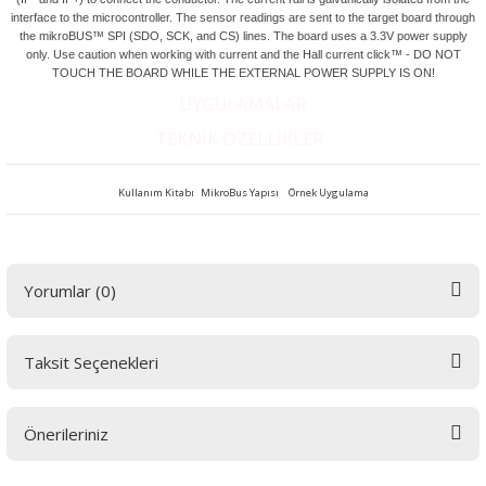
interface to the microcontroller. The sensor readings are sent to the target board through
the mikroBUS™ SPI (SDO, SCK, and CS) lines. The board uses a 3.3V power supply
only. Use caution when working with current and the Hall current click™ - DO NOT
TOUCH THE BOARD WHILE THE EXTERNAL POWER SUPPLY IS ON!
UYGULAMALAR
 THYRISTOR
TEKNİK ÖZELLİKLER
TANSIYOMETRE
Kullanım Kitabı
MikroBus Yapısı
Örnek Uygulama
rü
Yorumlar (0)
Taksit Seçenekleri
Bu ürüne ilk yorumu siz yapın! LÜTFEN Sorularınızı bu alana yazmayınız.
ÖR
Sorularınız için info@elektrovadi.com
Önerileriniz
Yorum Yaz
Bu ürünün fiyat bilgisi, resim, ürün açıklamalarında ve diğer konularda