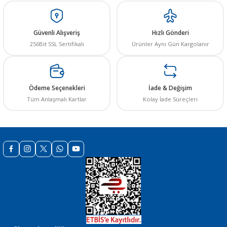
yetersiz gördüğünüz noktaları öneri formunu kullanarak tarafımıza
iletebilirsiniz.
Görüş ve önerileriniz için teşekkür ederiz.
Güvenli Alışveriş
Hızlı Gönderi
256Bit SSL Sertifikalı
Ürünler Aynı Gün Kargolanır
Ürün resmi kalitesiz, bozuk veya görüntülenemiyor.
Ürün açıklamasında eksik bilgiler bulunuyor.
Ürün bilgilerinde hatalar bulunuyor.
Ödeme Seçenekleri
İade & Değişim
Ürün fiyatı diğer sitelerden daha pahalı.
Tüm Anlaşmalı Kartlar
Kolay İade Süreçleri
Bu ürüne benzer farklı alternatifler olmalı.
Gönder