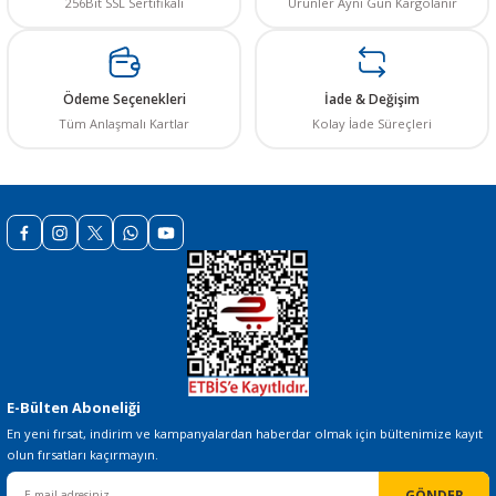
256Bit SSL Sertifikalı
Ürünler Aynı Gün Kargolanır
Ürün resmi kalitesiz, bozuk veya görüntülenemiyor.
Ürün açıklamasında eksik bilgiler bulunuyor.
Ürün bilgilerinde hatalar bulunuyor.
Ödeme Seçenekleri
İade & Değişim
Ürün fiyatı diğer sitelerden daha pahalı.
Tüm Anlaşmalı Kartlar
Kolay İade Süreçleri
Bu ürüne benzer farklı alternatifler olmalı.
Gönder
E-Bülten Aboneliği
En yeni fırsat, indirim ve kampanyalardan haberdar olmak için bültenimize kayıt
olun fırsatları kaçırmayın.
GÖNDER