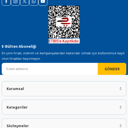
Gönder
E-Bülten Aboneliği
En yeni fırsat, indirim ve kampanyalardan haberdar olmak için bültenimize kayıt
olun fırsatları kaçırmayın.
GÖNDER
Kurumsal
Kategoriler
Sözleşmeler