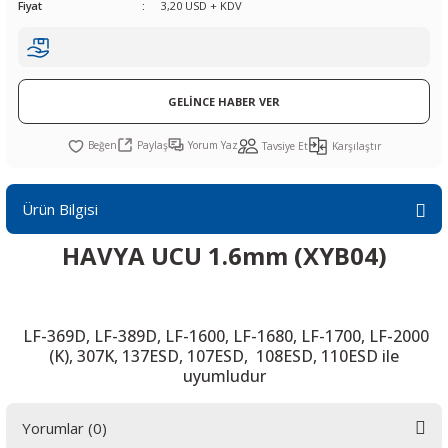
Fiyat
3,20 USD + KDV
R
L KARTLARI
CİHAZLARI
r
 Dönüştürücü
TÖRLER
ETHERNET KARTLARI
XILINX
SICAK HAVA KOLU
POWER SUPPLY ICs
ÖRLERİ
RLER
CAN & LIN KARTLARI
SICAK HAVA UÇLARI
REGÜLATOR
GELİNCE HABER VER
TLARI
R
OLARI
KONNEKTÖR KARTLAR
TAMİR PEDİ
SÜRÜCÜ ICs
Paylaş
Yorum Yaz
Tavsiye Et
Karşılaştır
RI
LIPS
LOSU
IRDA KARTLARI
VAKUM UÇLARI
YÜKSELTEÇ ICs
Ürün Bilgisi
ZAMAN TUTUCU
HAVYA UCU 1.6mm (XYB04)
İ
NIK
R
LAR
ı
LF-369D, LF-389D, LF-1600, LF-1680, LF-1700, LF-2000
(K), 307K, 137ESD, 107ESD, 108ESD, 110ESD ile
uyumludur
Yorumlar (0)