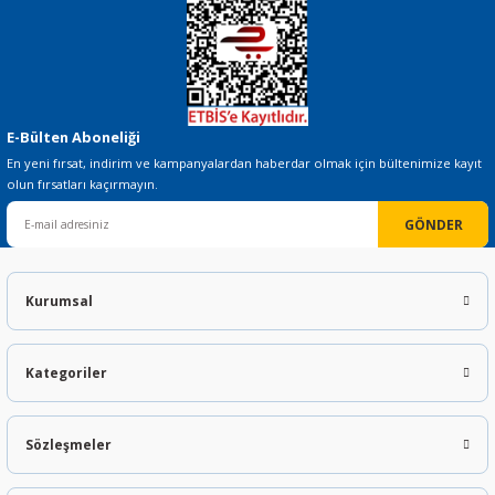
Gönder
E-Bülten Aboneliği
En yeni fırsat, indirim ve kampanyalardan haberdar olmak için bültenimize kayıt
olun fırsatları kaçırmayın.
GÖNDER
Kurumsal
Kategoriler
Sözleşmeler