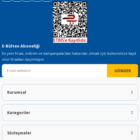
Gönder
E-Bülten Aboneliği
En yeni fırsat, indirim ve kampanyalardan haberdar olmak için bültenimize kayıt
olun fırsatları kaçırmayın.
GÖNDER
Kurumsal
Kategoriler
Sözleşmeler