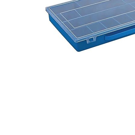
 resim, ürün açıklamalarında ve diğer konularda yetersiz gördüğünüz noktalar
in teşekkür ederiz.
Bu ürüne ilk yorumu siz yapın! LÜTFEN Sorularınızı bu alana yazmayınız
, bozuk veya görüntülenemiyor.
Yorum Yaz
ksik bilgiler bulunuyor.