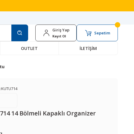
Giriş Yap
Sepetim
Kayıt Ol
OUTLET
İLETİŞİM
utu
:
KUTU714
714 14 Bölmeli Kapaklı Organizer