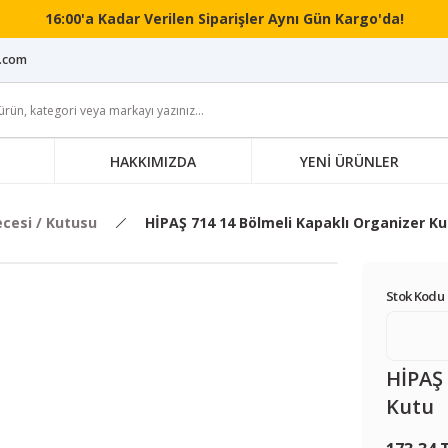
16:00'a Kadar Verilen Siparişler Aynı Gün Kargo'da!
i.com
HAKKIMIZDA
YENİ ÜRÜNLER
esi / Kutusu
HİPAŞ 714 14 Bölmeli Kapaklı Organizer K
Stok Kodu 
HİPAŞ 
Kutu