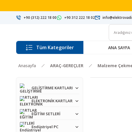
+90 (312) 222 18 00
+90 312 222 18 02
info@elektrovad
Tüm Kategoriler
ANA SAYFA
Anasayfa
ARAÇ-GEREÇLER
Malzeme Çekmec
GELİŞTİRME KARTLARI
ELEKTRONİK KARTLAR
EĞİTİM SETLERİ
Endüstriyel PC