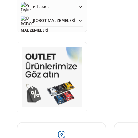
Ürün bilgilerinde ha
Pil - AKÜ
Ürün fiyatı diğer sit
ROBOT MALZEMELERİ
Bu ürüne benzer farkl