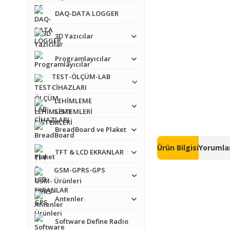
DAQ-DATA LOGGER
3D Yazıcılar
Programlayıcılar
TEST-ÖLÇÜM-LAB
CİHAZLARI
LEHİMLEME
SİSTEMLERİ
BreadBoard ve Plaket
Ürün Bilgisi
Yorumlar
TFT & LCD EKRANLAR
GSM-GPRS-GPS
Ürünleri
Antenler
Software Define Radio