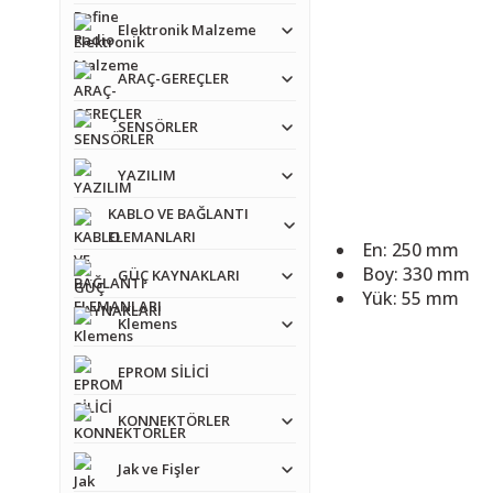
Elektronik Malzeme
ARAÇ-GEREÇLER
SENSÖRLER
YAZILIM
KABLO VE BAĞLANTI
ELEMANLARI
En: 250 mm
Boy: 330 mm
GÜÇ KAYNAKLARI
Yük: 55 mm
Klemens
Bu ürünün fiyat bilgisi,
EPROM SİLİCİ
Görüş ve önerileriniz iç
KONNEKTÖRLER
Ürün resmi kalitesiz
Ürün açıklamasında e
Jak ve Fişler