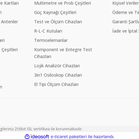
 Kartları
Multimetre ve Prob Çeşitleri
Kişisel Veriler
i
Güç Kaynağı Çeşitleri
Ödeme ve Te
 Antenler
Test ve Ölçüm Cihazları
Garanti Şartla
R-L-C Kutuları
İade ve İptal 
eri
Termoelemanlar
eşitleri
Komponent ve Entegre Test
Cihazları
Lojik Analizör Cihazları
3in1 Osiloskop Cihazları
El Tipi Ölçüm Cihazları
ı
ileriniz 256bit SSL sertifikası ile korunmaktadır.
ile
ideasoft
e-