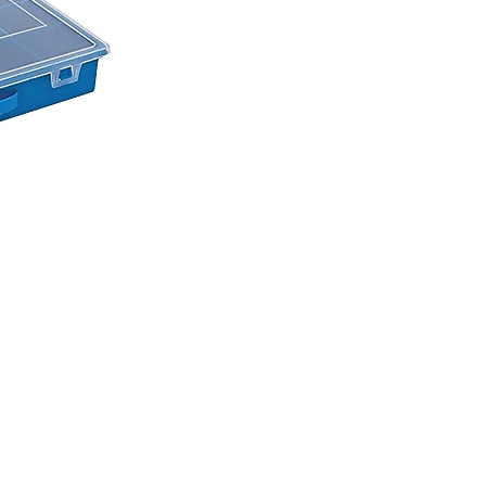
ı öneri formunu kullanarak tarafımıza iletebilirsiniz.
. Sorularınız için info@elektrovadi.com