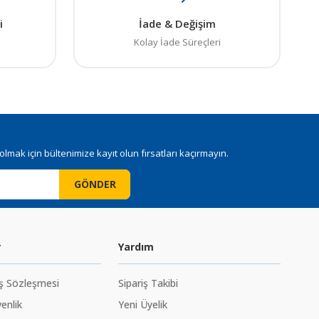
i
İade & Değişim
Kolay İade Süreçleri
mak için bültenimize kayıt olun fırsatları kaçırmayın.
GÖNDER
r
Yardım
ış Sözleşmesi
Sipariş Takibi
venlik
Yeni Üyelik