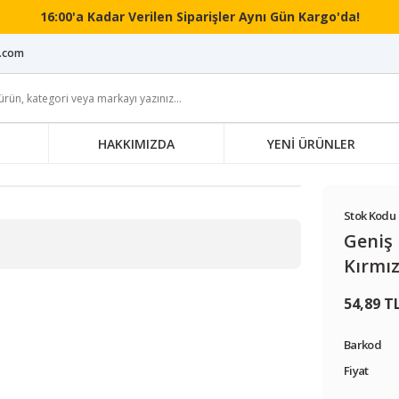
16:00'a Kadar Verilen Siparişler Aynı Gün Kargo'da!
i.com
HAKKIMIZDA
YENİ ÜRÜNLER
Stok Kodu 
Geniş 
Kırmız
54,89 T
Barkod
Fiyat