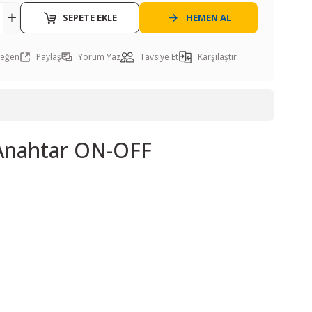
SEPETE EKLE
HEMEN AL
Paylaş
Yorum Yaz
Tavsiye Et
Karşılaştır
 Anahtar ON-OFF
ı öneri formunu kullanarak tarafımıza iletebilirsiniz.
. Sorularınız için info@elektrovadi.com