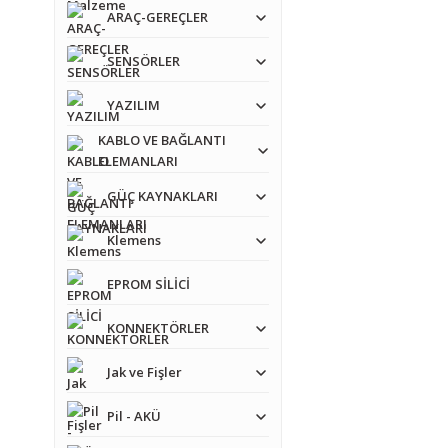
Ürün fiyatı diğer sit
ARAÇ-GEREÇLER
Bu ürüne benzer farkl
SENSÖRLER
YAZILIM
KABLO VE BAĞLANTI
ELEMANLARI
GÜÇ KAYNAKLARI
Klemens
EPROM SİLİCİ
KONNEKTÖRLER
Jak ve Fişler
Pil - AKÜ