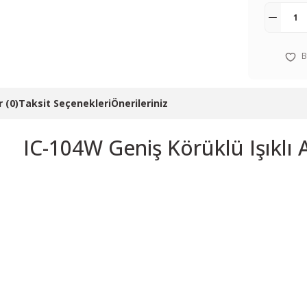
 (0)
Taksit Seçenekleri
Önerileriniz
IC-104W Geniş Körüklü Işıklı
 resim, ürün açıklamalarında ve diğer konularda yetersiz gördüğünüz noktalar
in teşekkür ederiz.
Bu ürüne ilk yorumu siz yapın! LÜTFEN Sorularınızı bu alana yazmayınız
, bozuk veya görüntülenemiyor.
Yorum Yaz
ksik bilgiler bulunuyor.
talar bulunuyor.