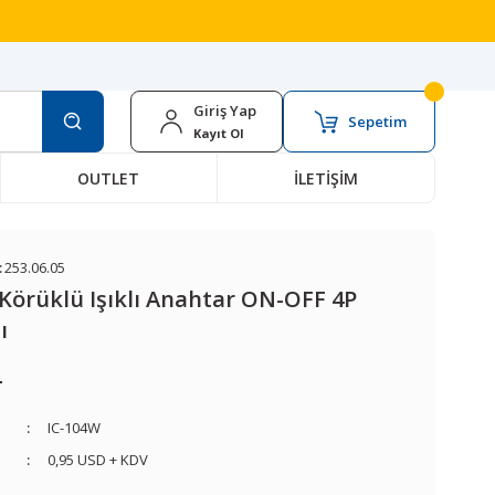
Giriş Yap
Sepetim
Kayıt Ol
OUTLET
İLETİŞİM
:
253.06.05
Körüklü Işıklı Anahtar ON-OFF 4P
ı
L
IC-104W
0,95 USD + KDV