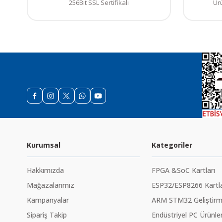
256Bit SSL Sertifikalı
Ür
Kurumsal
Kategoriler
Hakkımızda
FPGA &SoC Kartları
Mağazalarımız
ESP32/ESP8266 Kartla
Kampanyalar
ARM STM32 Geliştirme
Sipariş Takip
Endüstriyel PC Ürünler