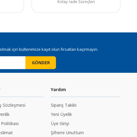
Kolay İade Süreçleri
mak için bültenimize kayıt olun fırsatları kaçırmayın.
GÖNDER
r
Yardım
ış Sözleşmesi
Sipariş Takibi
venlik
Yeni Üyelik
 Politikası
Üye Girişi
slimat
Şifremi Unuttum