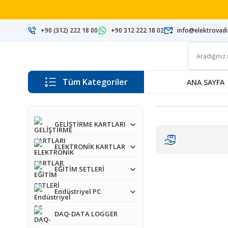
+90 (312) 222 18 00
+90 312 222 18 02
info@elektrovad
Tüm Kategoriler
ANA SAYFA
GELİŞTİRME KARTLARI
ELEKTRONİK KARTLAR
EĞİTİM SETLERİ
Endüstriyel PC
DAQ-DATA LOGGER