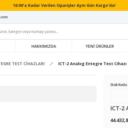
16:00'a Kadar Verilen Siparişler Aynı Gün Kargo'da!
i.com
HAKKIMIZDA
YENİ ÜRÜNLER
EGRE TEST CİHAZLARI
ICT-2 Analog Entegre Test Cihazı
Stok Kodu 
ICT-2 
44.432,