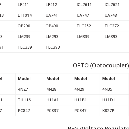
7
LF411
LF412
ICL7611
ICL7621
13
LT1014
UA741
UA747
UA748
OP290
OP490
TLC252
TLC272
3
LM239
LM293
LM339
LM393
91
TLC339
TLC393
OPTO (Optocoupler)
l
Model
Model
Model
Model
4N27
4N28
4N29
4N35
11
TIL116
H11A1
H11B1
H11D1
7
PC827
PC837
PC847
K827P
REG (Voltage Regulato