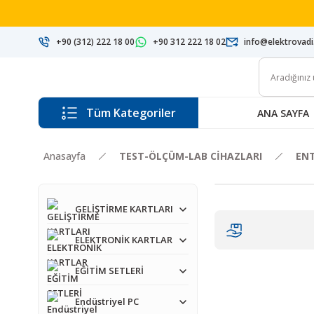
+90 (312) 222 18 00
+90 312 222 18 02
info@elektrovad
Tüm Kategoriler
ANA SAYFA
Anasayfa
TEST-ÖLÇÜM-LAB CİHAZLARI
ENT
GELİŞTİRME KARTLARI
ELEKTRONİK KARTLAR
EĞİTİM SETLERİ
Endüstriyel PC