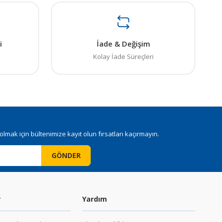
. Sorularınız için info@elektrovadi.com
i
İade & Değişim
Kolay İade Süreçleri
mak için bültenimize kayıt olun fırsatları kaçırmayın.
GÖNDER
r
Yardım