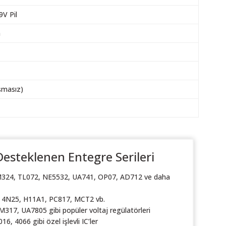
V Pil
m
şmasız)
Desteklenen Entegre Serileri
324, TL072, NE5532, UA741, OP07, AD712 ve daha
4N25, H11A1, PC817, MCT2 vb.
317, UA7805 gibi popüler voltaj regülatörleri
16, 4066 gibi özel işlevli IC’ler