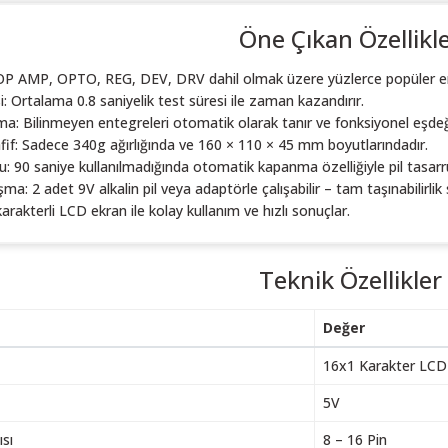
Öne Çıkan Özellikl
OP AMP, OPTO, REG, DEV, DRV dahil olmak üzere yüzlerce popüler en
i: Ortalama 0.8 saniyelik test süresi ile zaman kazandırır.
: Bilinmeyen entegreleri otomatik olarak tanır ve fonksiyonel eşdeğer
if: Sadece 340g ağırlığında ve 160 × 110 × 45 mm boyutlarındadır.
lu: 90 saniye kullanılmadığında otomatik kapanma özelliğiyle pil tasarr
şma: 2 adet 9V alkalin pil veya adaptörle çalışabilir – tam taşınabilirlik
rakterli LCD ekran ile kolay kullanım ve hızlı sonuçlar.
Teknik Özellikler
Değer
16x1 Karakter LCD
5V
sı
8 – 16 Pin