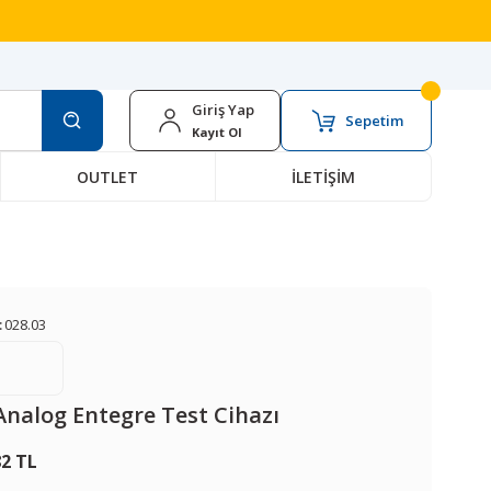
Giriş Yap
Sepetim
Kayıt Ol
OUTLET
İLETİŞİM
:
028.03
Analog Entegre Test Cihazı
82 TL