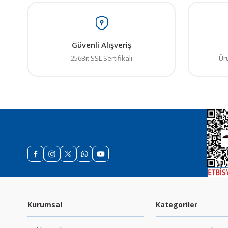
Görüş ve önerileriniz iç
Ürün resmi kalitesiz
Güvenli Alışveriş
Ürün açıklamasında e
256Bit SSL Sertifikalı
Ür
Ürün bilgilerinde ha
Ürün fiyatı diğer sit
Bu ürüne benzer farkl
Kurumsal
Kategoriler