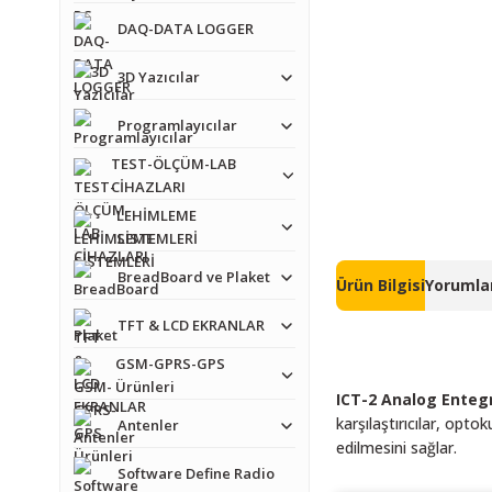
DAQ-DATA LOGGER
3D Yazıcılar
Programlayıcılar
TEST-ÖLÇÜM-LAB
CİHAZLARI
LEHİMLEME
SİSTEMLERİ
BreadBoard ve Plaket
Ürün Bilgisi
Yorumlar
TFT & LCD EKRANLAR
GSM-GPRS-GPS
Ürünleri
ICT-2 Analog Enteg
karşılaştırıcılar, opto
Antenler
edilmesini sağlar.
Software Define Radio