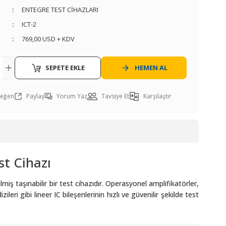
ENTEGRE TEST CİHAZLARI
ICT-2
769,00 USD + KDV
SEPETE EKLE
HEMEN AL
Paylaş
Yorum Yaz
Tavsiye Et
Karşılaştır
st Cihazı
ilmiş taşınabilir bir test cihazıdır. Operasyonel amplifikatörler,
ileri gibi lineer IC bileşenlerinin hızlı ve güvenilir şekilde test