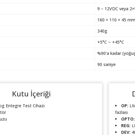
9 – 12VDC veya 2×9
160 × 110 × 45 m
340g
+5°C ~ +45°C
%90'a kadar (yoğu
90 saniye
Kutu İçeriği
og Entegre Test Cihazı
OP:
LM
tör
fazlası
vuzu
OPTO:
REG:
LM
DEV:
40