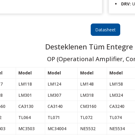
DRV:
UL
Datasheet
Desteklenen Tüm Entegre 
OP (Operational Amplifier, C
l
Model
Model
Model
Model
7
LM118
LM124
LM148
LM158
8
LM301
LM307
LM318
LM324
60
CA3130
CA3140
CM3160
CA3240
2
TL064
TL071
TL072
TL074
03
MC3503
MC34004
NE5532
NE5534