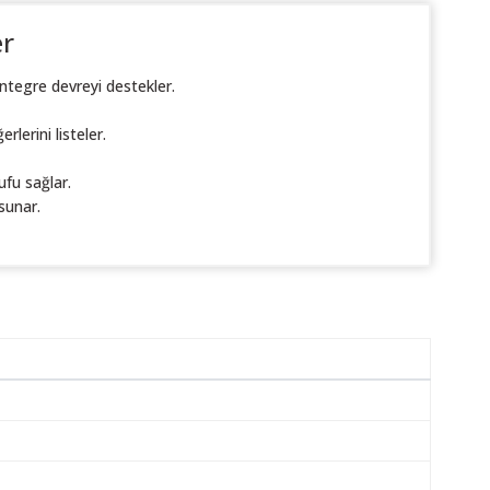
er
tegre devreyi destekler.
lerini listeler.
ufu sağlar.
 sunar.