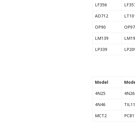
LF356
LF35
AD712
LT10
OP90
OP97
LM139
LM19
LP339
LP20
Model
Mode
4N25
4N26
4N46
TIL1
MCT2
PC81