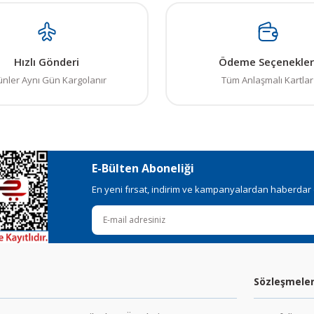
in teşekkür ederiz.
Bu ürüne ilk yorumu siz yapın! LÜTFEN Sorularınızı bu alana yazmayınız
, bozuk veya görüntülenemiyor.
Yorum Yaz
Hızlı Gönderi
Ödeme Seçenekler
ksik bilgiler bulunuyor.
ünler Aynı Gün Kargolanır
Tüm Anlaşmalı Kartlar
talar bulunuyor.
elerden daha pahalı.
ı alternatifler olmalı.
E-Bülten Aboneliği
En yeni fırsat, indirim ve kampanyalardan haberdar ol
Gönder
Sözleşmele