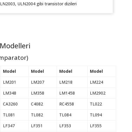
N2003, ULN2004 gibi transistor dizileri
Modelleri
omparator)
Model
Model
Model
Model
LM201
LM207
LM218
LM224
LM348
LM358
LM1458
LM2902
CA3260
C4082
RC4558
TL022
TL081
TL082
TL084
TL094
LF347
LF351
LF353
LF355