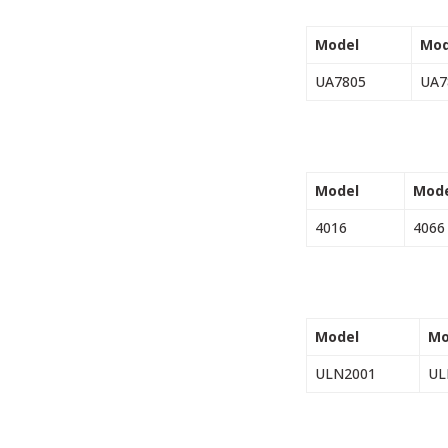
Model
Mod
UA7805
UA7
Model
Mode
4016
4066
Model
Mo
ULN2001
UL
Bu ürünün fiyat bilgisi,