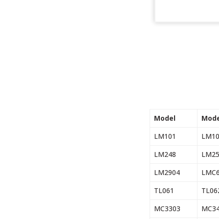
Model
Mode
LM101
LM10
LM248
LM25
LM2904
LMC6
TL061
TL06
MC3303
MC34