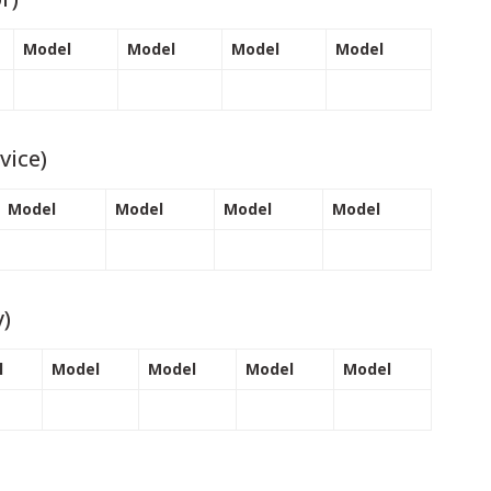
Model
Model
Model
Model
vice)
Model
Model
Model
Model
y)
l
Model
Model
Model
Model
ı öneri formunu kullanarak tarafımıza iletebilirsiniz.