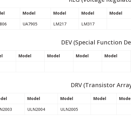
el
Model
Model
Model
Model
806
UA7905
LM217
LM317
DEV (Special Function De
l
Model
Model
Model
Model
DRV (Transistor Arra
del
Model
Model
Model
Mode
N2003
ULN2004
ULN2005
 resim, ürün açıklamalarında ve diğer konularda yetersiz gördüğünüz noktalar