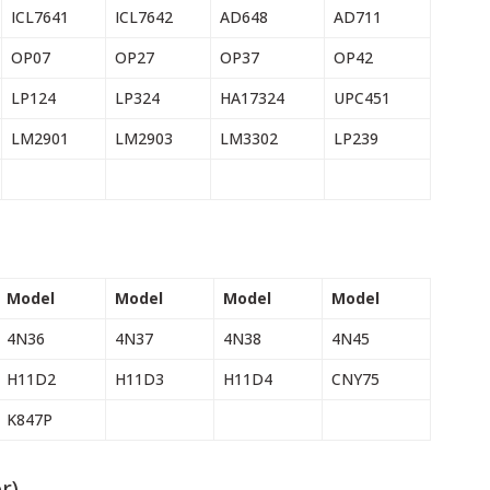
ICL7641
ICL7642
AD648
AD711
OP07
OP27
OP37
OP42
LP124
LP324
HA17324
UPC451
LM2901
LM2903
LM3302
LP239
Model
Model
Model
Model
4N36
4N37
4N38
4N45
H11D2
H11D3
H11D4
CNY75
K847P
r)