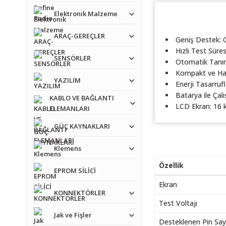
Elektronik Malzeme
ARAÇ-GEREÇLER
Geniş Destek: 
Hızlı Test Süres
SENSÖRLER
Otomatik Tanıma
Kompakt ve Haf
YAZILIM
Enerji Tasarruf
Batarya ile Çalı
KABLO VE BAĞLANTI
LCD Ekran: 16 ka
ELEMANLARI
GÜÇ KAYNAKLARI
Klemens
Özellik
EPROM SİLİCİ
Ekran
KONNEKTÖRLER
Test Voltajı
Jak ve Fişler
Desteklenen Pin Sayı