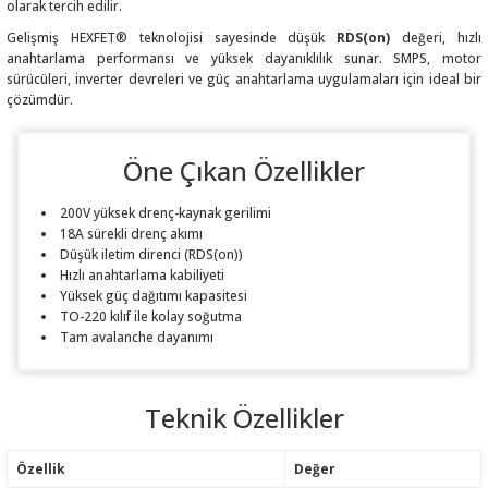
olarak tercih edilir.
Gelişmiş HEXFET® teknolojisi sayesinde düşük
RDS(on)
değeri, hızlı
anahtarlama performansı ve yüksek dayanıklılık sunar. SMPS, motor
sürücüleri, inverter devreleri ve güç anahtarlama uygulamaları için ideal bir
çözümdür.
 THYRISTOR
Öne Çıkan Özellikler
TANSIYOMETRE
200V yüksek drenç-kaynak gerilimi
rü
18A sürekli drenç akımı
Düşük iletim direnci (RDS(on))
Hızlı anahtarlama kabiliyeti
Yüksek güç dağıtımı kapasitesi
TO-220 kılıf ile kolay soğutma
Tam avalanche dayanımı
ÖR
Teknik Özellikler
Özellik
Değer