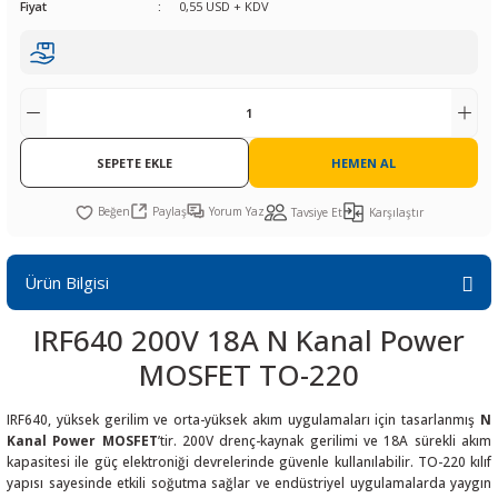
Fiyat
0,55 USD + KDV
R
L KARTLARI
CİHAZLARI
r
 Dönüştürücü
TÖRLER
ETHERNET KARTLARI
XILINX
SICAK HAVA KOLU
POWER SUPPLY ICs
ÖRLERİ
RLER
CAN & LIN KARTLARI
SICAK HAVA UÇLARI
REGÜLATOR
TLARI
R
OLARI
KONNEKTÖR KARTLAR
TAMİR PEDİ
SÜRÜCÜ ICs
SEPETE EKLE
HEMEN AL
RI
LIPS
LOSU
IRDA KARTLARI
VAKUM UÇLARI
YÜKSELTEÇ ICs
Paylaş
Yorum Yaz
Tavsiye Et
Karşılaştır
ZAMAN TUTUCU
Ürün Bilgisi
İ
NIK
R
IRF640 200V 18A N Kanal Power
LAR
ı
MOSFET TO-220
IRF640, yüksek gerilim ve orta-yüksek akım uygulamaları için tasarlanmış
N
Kanal Power MOSFET
’tir. 200V drenç-kaynak gerilimi ve 18A sürekli akım
kapasitesi ile güç elektroniği devrelerinde güvenle kullanılabilir. TO-220 kılıf
yapısı sayesinde etkili soğutma sağlar ve endüstriyel uygulamalarda yaygın