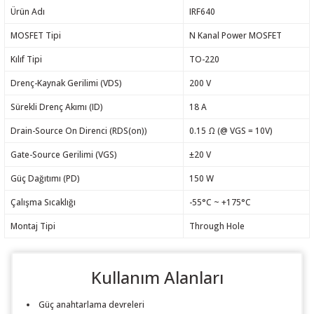
Ürün Adı
IRF640
MOSFET Tipi
N Kanal Power MOSFET
Kılıf Tipi
TO-220
Drenç-Kaynak Gerilimi (VDS)
200 V
Sürekli Drenç Akımı (ID)
18 A
Drain-Source On Direnci (RDS(on))
0.15 Ω (@ VGS = 10V)
Gate-Source Gerilimi (VGS)
±20 V
Güç Dağıtımı (PD)
150 W
Çalışma Sıcaklığı
-55°C ~ +175°C
Montaj Tipi
Through Hole
Kullanım Alanları
Güç anahtarlama devreleri