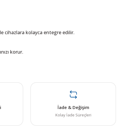
le cihazlara kolayca entegre edilir.
ınızı korur.
ı öneri formunu kullanarak tarafımıza iletebilirsiniz.
. Sorularınız için info@elektrovadi.com
i
İade & Değişim
Kolay İade Süreçleri