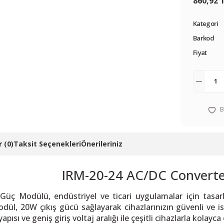
860,92 
Kategori
Barkod
Fiyat
 (0)
Taksit Seçenekleri
Önerileriniz
IRM-20-24 AC/DC Convert
üç Modülü, endüstriyel ve ticari uygulamalar için tasarl
l, 20W çıkış gücü sağlayarak cihazlarınızın güvenli ve is
ısı ve geniş giriş voltaj aralığı ile çeşitli cihazlarla kolayc