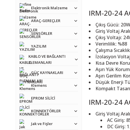
Elektronik Malzeme
IRM-20-24 AC
ARAÇ-GEREÇLER
Çıkış Gücü: 20
Giriş Voltaj Ar
SENSÖRLER
Çıkış Voltajı: 2
Verimlilik: %88
YAZILIM
Çalışma Sıcaklık
İzolasyon Volta
KABLO VE BAĞLANTI
ELEMANLARI
Kısa Devre Koru
Aşırı Yük Korum
GÜÇ KAYNAKLARI
Aşırı Gerilim Ko
Düşük Enerji Tü
Klemens
Kompakt Tasarım
EPROM SİLİCİ
IRM-20-24 AC
KONNEKTÖRLER
Giriş Voltaj Aralı
AC Giriş: 
Jak ve Fişler
DC Giriş: