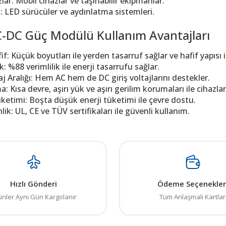
zlar: Mobil cihazlar ve taşınabilir ekipmanlar.
 LED sürücüler ve aydınlatma sistemleri.
-DC Güç Modülü Kullanım Avantajları
: Küçük boyutları ile yerden tasarruf sağlar ve hafif yapısı i
k: %88 verimlilik ile enerji tasarrufu sağlar.
aj Aralığı: Hem AC hem de DC giriş voltajlarını destekler.
: Kısa devre, aşırı yük ve aşırı gerilim korumaları ile cihazlar
ketimi: Boşta düşük enerji tüketimi ile çevre dostu.
lik: UL, CE ve TÜV sertifikaları ile güvenli kullanım.
 resim, ürün açıklamalarında ve diğer konularda yetersiz gördüğünüz noktalar
in teşekkür ederiz.
Bu ürüne ilk yorumu siz yapın! LÜTFEN Sorularınızı bu alana yazmayınız
, bozuk veya görüntülenemiyor.
Yorum Yaz
Hızlı Gönderi
Ödeme Seçenekler
ksik bilgiler bulunuyor.
ünler Aynı Gün Kargolanır
Tüm Anlaşmalı Kartlar
talar bulunuyor.
elerden daha pahalı.