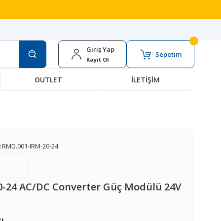
Giriş Yap
Sepetim
Kayıt Ol
OUTLET
İLETİŞİM
:
RMD.001-IRM-20-24
0-24 AC/DC Converter Güç Modülü 24V