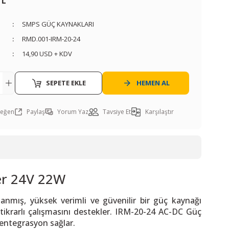
TL
SMPS GÜÇ KAYNAKLARI
RMD.001-IRM-20-24
14,90 USD + KDV
SEPETE EKLE
HEMEN AL
Paylaş
Yorum Yaz
Tavsiye Et
Karşılaştır
er 24V 22W
anmış, yüksek verimli ve güvenilir bir güç kaynağı
tikrarlı çalışmasını destekler. IRM-20-24 AC-DC Güç
a entegrasyon sağlar.