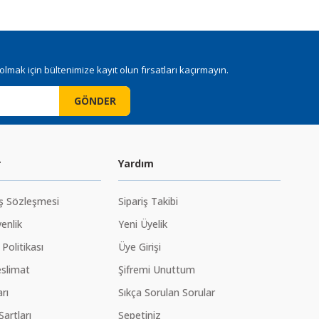
mak için bültenimize kayıt olun fırsatları kaçırmayın.
GÖNDER
r
Yardım
ış Sözleşmesi
Sipariş Takibi
venlik
Yeni Üyelik
 Politikası
Üye Girişi
slimat
Şifremi Unuttum
rı
Sıkça Sorulan Sorular
Şartları
Sepetiniz