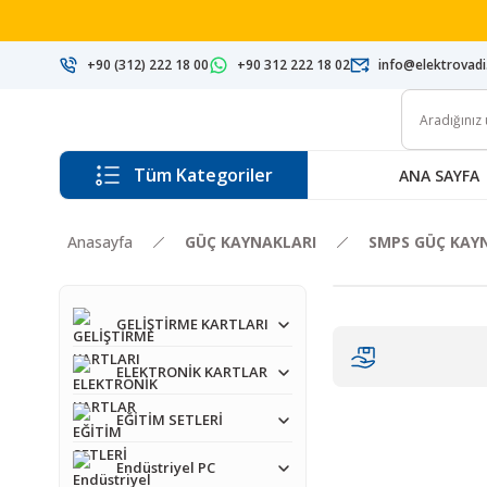
+90 (312) 222 18 00
+90 312 222 18 02
info@elektrovad
Tüm Kategoriler
ANA SAYFA
Anasayfa
GÜÇ KAYNAKLARI
SMPS GÜÇ KAY
GELİŞTİRME KARTLARI
ELEKTRONİK KARTLAR
EĞİTİM SETLERİ
Endüstriyel PC