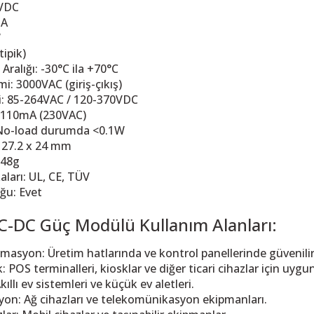
4VDC
3A
W
tipik)
 Aralığı: -30°C ila +70°C
mi: 3000VAC (giriş-çıkış)
i: 85-264VAC / 120-370VDC
 110mA (230VAC)
No-load durumda <0.1W
x 27.2 x 24 mm
 48g
aları: UL, CE, TÜV
ğu: Evet
C-DC Güç Modülü Kullanım Alanları:
masyon: Üretim hatlarında ve kontrol panellerinde güvenilir
: POS terminalleri, kiosklar ve diğer ticari cihazlar için uygun
kıllı ev sistemleri ve küçük ev aletleri.
on: Ağ cihazları ve telekomünikasyon ekipmanları.