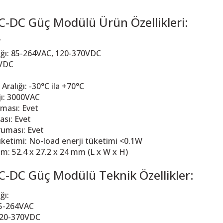
-DC Güç Modülü Ürün Özellikleri:
W
alığı: 85-264VAC, 120-370VDC
4VDC
 Aralığı: -30°C ila +70°C
jı: 3000VAC
ması: Evet
ası: Evet
ruması: Evet
ketimi: No-load enerji tüketimi <0.1W
: 52.4 x 27.2 x 24 mm (L x W x H)
-DC Güç Modülü Teknik Özellikler:
ğı:
85-264VAC
 120-370VDC