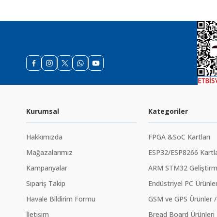
Bu ürüne benzer farkl
Kurumsal
Kategoriler
Hakkımızda
FPGA &SoC Kartları
Mağazalarımız
ESP32/ESP8266 Kartla
Kampanyalar
ARM STM32 Geliştirme
Sipariş Takip
Endüstriyel PC Ürünler
Havale Bildirim Formu
GSM ve GPS Ürünler /
İletişim
Bread Board Ürünleri