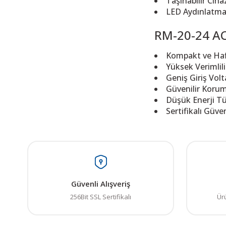
Taşınabilir Ciha
LED Aydınlatma:
RM-20-24 AC
Kompakt ve Hafif
Yüksek Verimlili
Geniş Giriş Volt
Güvenilir Koruma
Düşük Enerji Tü
Sertifikalı Güven
Bu ürünün fiyat bilgisi,
Görüş ve önerileriniz iç
Ürün resmi kalitesiz
Güvenli Alışveriş
Ürün açıklamasında e
256Bit SSL Sertifikalı
Ür
Ürün bilgilerinde ha
Ürün fiyatı diğer sit