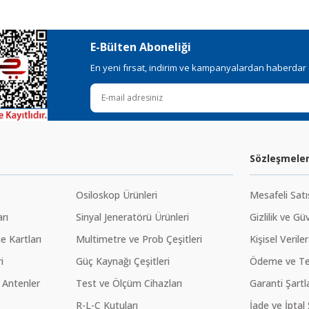
ı alternatifler olmalı.
E-Bülten Aboneliği
En yeni fırsat, indirim ve kampanyalardan haberdar ol
Gönder
Sözleşmele
Osiloskop Ürünleri
Mesafeli Sat
rı
Sinyal Jeneratörü Ürünleri
Gizlilik ve Gü
 Kartları
Multimetre ve Prob Çeşitleri
Kişisel Veriler
i
Güç Kaynağı Çeşitleri
Ödeme ve Te
 Antenler
Test ve Ölçüm Cihazları
Garanti Şartla
R-L-C Kutuları
İade ve İptal 