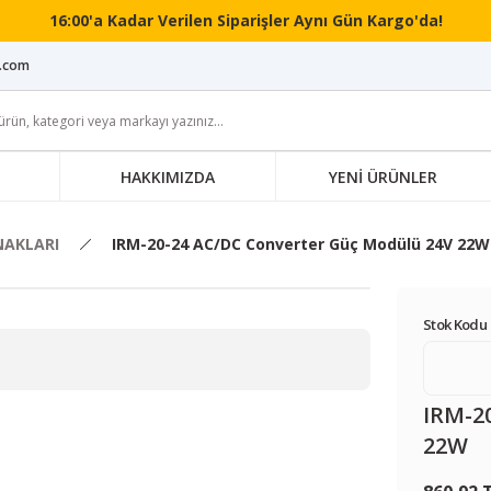
16:00'a Kadar Verilen Siparişler Aynı Gün Kargo'da!
i.com
HAKKIMIZDA
YENİ ÜRÜNLER
NAKLARI
IRM-20-24 AC/DC Converter Güç Modülü 24V 22W
Stok Kodu 
IRM-2
22W