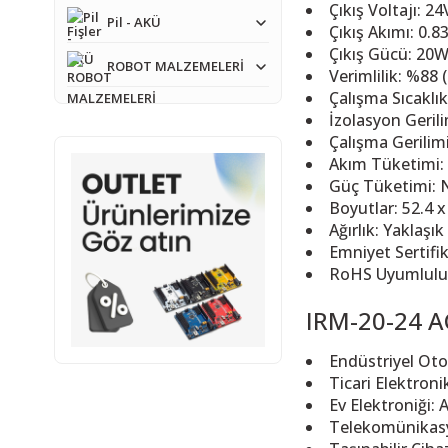
Çıkış Voltajı: 2
Pil - AKÜ
Çıkış Akımı: 0.8
Çıkış Gücü: 20
ROBOT MALZEMELERİ
Verimlilik: %88 (
Çalışma Sıcaklık
İzolasyon Gerili
Çalışma Gerilim
Akım Tüketimi:
Güç Tüketimi: 
Boyutlar: 52.4 
Ağırlık: Yaklaşık
Emniyet Sertifik
RoHS Uyumlulu
IRM-20-24 A
Endüstriyel Oto
Ticari Elektronik
Ev Elektroniği: A
Telekomünikasy