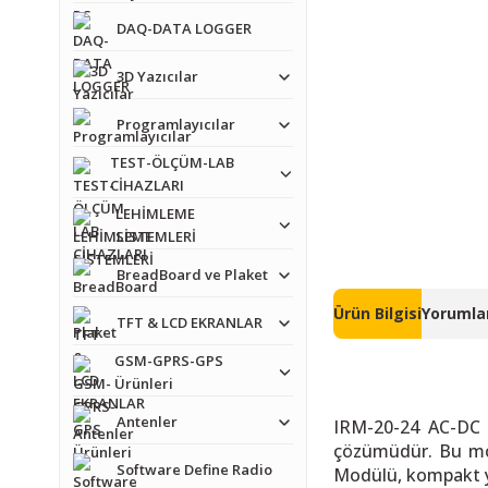
DAQ-DATA LOGGER
3D Yazıcılar
Programlayıcılar
TEST-ÖLÇÜM-LAB
CİHAZLARI
LEHİMLEME
SİSTEMLERİ
BreadBoard ve Plaket
Ürün Bilgisi
Yorumlar
TFT & LCD EKRANLAR
GSM-GPRS-GPS
Ürünleri
Antenler
IRM-20-24 AC-DC G
çözümüdür. Bu modü
Software Define Radio
Modülü, kompakt yap