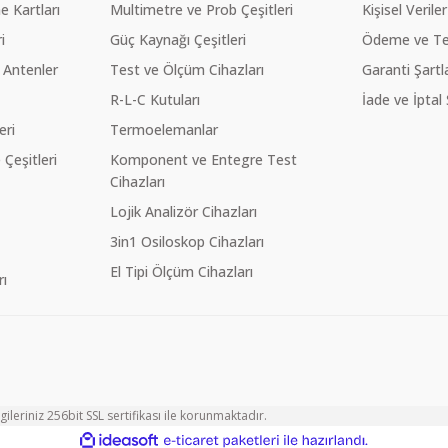
 Kartları
Multimetre ve Prob Çeşitleri
Kişisel Veriler
i
Güç Kaynağı Çeşitleri
Ödeme ve Te
 Antenler
Test ve Ölçüm Cihazları
Garanti Şartla
R-L-C Kutuları
İade ve İptal 
eri
Termoelemanlar
eşitleri
Komponent ve Entegre Test
Cihazları
Lojik Analizör Cihazları
3in1 Osiloskop Cihazları
El Tipi Ölçüm Cihazları
ı
ileriniz 256bit SSL sertifikası ile korunmaktadır.
ile
ideasoft
e-