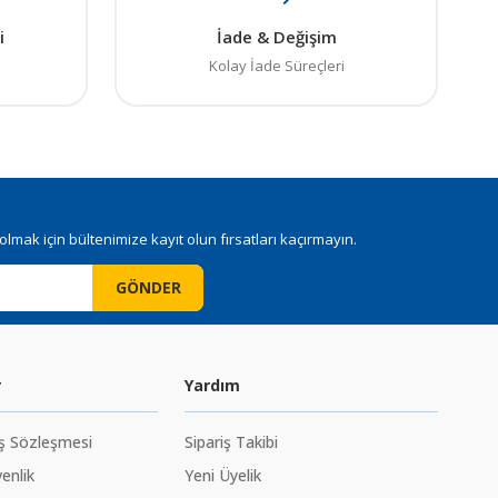
i
İade & Değişim
Kolay İade Süreçleri
mak için bültenimize kayıt olun fırsatları kaçırmayın.
GÖNDER
r
Yardım
ış Sözleşmesi
Sipariş Takibi
venlik
Yeni Üyelik