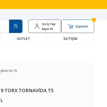
Giriş Yap
Sepetim
Kayıt Ol
OUTLET
İLETİŞİM
:
JM-8119- T5
19 TORX TORNAVİDA T5
TL