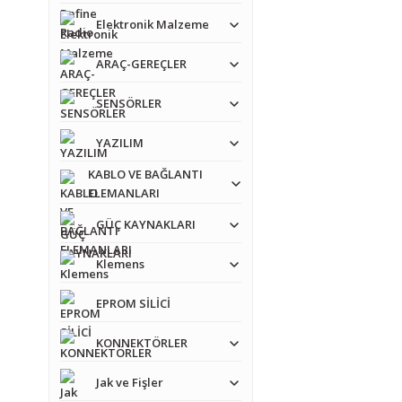
Elektronik Malzeme
ARAÇ-GEREÇLER
SENSÖRLER
YAZILIM
KABLO VE BAĞLANTI
ELEMANLARI
GÜÇ KAYNAKLARI
Klemens
EPROM SİLİCİ
Bu ürünün fiyat bilgisi,
Görüş ve önerileriniz iç
KONNEKTÖRLER
Jak ve Fişler
Ürün resmi kalitesiz