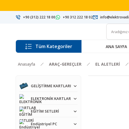
+90 (312) 222 18 00
+90 312 222 18 02
info@elektrovad
Tüm Kategoriler
ANA SAYFA
Anasayfa
ARAÇ-GEREÇLER
EL ALETLERİ
GELİŞTİRME KARTLARI
ELEKTRONİK KARTLAR
EĞİTİM SETLERİ
Endüstriyel PC