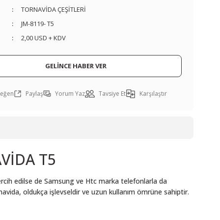
TORNAVİDA ÇEŞİTLERİ
JM-8119- T5
2,00 USD + KDV
GELİNCE HABER VER
Paylaş
Yorum Yaz
Tavsiye Et
Karşılaştır
VİDA T5
tercih edilse de Samsung ve Htc marka telefonlarla da
vida, oldukça işlevseldir ve uzun kullanım ömrüne sahiptir.