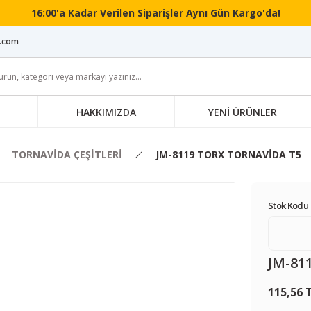
16:00'a Kadar Verilen Siparişler Aynı Gün Kargo'da!
i.com
HAKKIMIZDA
YENİ ÜRÜNLER
TORNAVİDA ÇEŞİTLERİ
JM-8119 TORX TORNAVİDA T5
Stok Kodu 
JM-81
115,56 