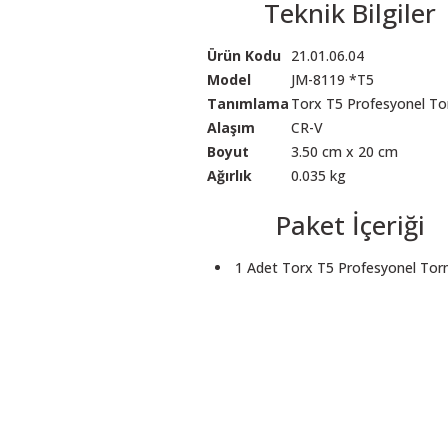
Teknik Bilgiler
Ürün Kodu
21.01.06.04
Model
JM-8119 *T5
Tanımlama
Torx T5 Profesyonel To
Alaşım
CR-V
Boyut
3.50 cm x 20 cm
Ağırlık
0.035 kg
Paket İçeriği
1 Adet Torx T5 Profesyonel Tor
 resim, ürün açıklamalarında ve diğer konularda yetersiz gördüğünüz noktalar
in teşekkür ederiz.
Bu ürüne ilk yorumu siz yapın! LÜTFEN Sorularınızı bu alana yazmayınız
, bozuk veya görüntülenemiyor.