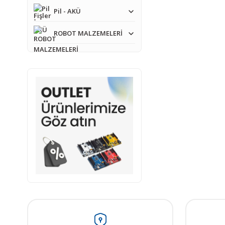
Ürün açıklamasında e
Pil - AKÜ
Ürün bilgilerinde ha
ROBOT MALZEMELERİ
Ürün fiyatı diğer sit
Bu ürüne benzer farkl