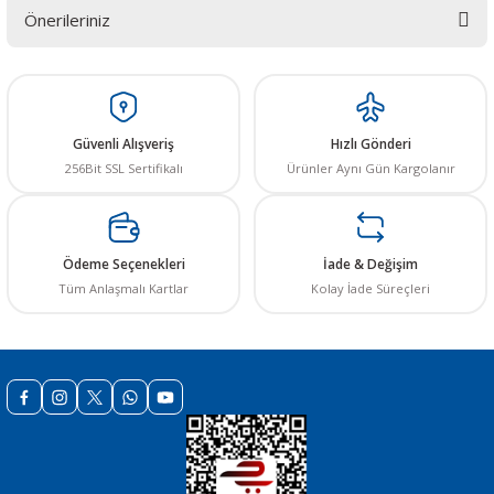
Önerileriniz
Yorum Yaz
Bu ürünün fiyat bilgisi, resim, ürün açıklamalarında ve diğer konularda
yetersiz gördüğünüz noktaları öneri formunu kullanarak tarafımıza
iletebilirsiniz.
Görüş ve önerileriniz için teşekkür ederiz.
Güvenli Alışveriş
Hızlı Gönderi
256Bit SSL Sertifikalı
Ürünler Aynı Gün Kargolanır
Ürün resmi kalitesiz, bozuk veya görüntülenemiyor.
Ürün açıklamasında eksik bilgiler bulunuyor.
Ürün bilgilerinde hatalar bulunuyor.
Ödeme Seçenekleri
İade & Değişim
Ürün fiyatı diğer sitelerden daha pahalı.
Tüm Anlaşmalı Kartlar
Kolay İade Süreçleri
Bu ürüne benzer farklı alternatifler olmalı.
Gönder