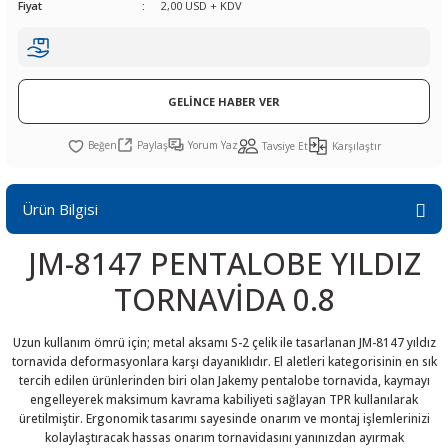
Fiyat
2,00 USD + KDV
R
L KARTLARI
CİHAZLARI
r
 Dönüştürücü
TÖRLER
ETHERNET KARTLARI
XILINX
SICAK HAVA KOLU
POWER SUPPLY ICs
ÖRLERİ
RLER
CAN & LIN KARTLARI
SICAK HAVA UÇLARI
REGÜLATOR
GELİNCE HABER VER
TLARI
R
OLARI
KONNEKTÖR KARTLAR
TAMİR PEDİ
SÜRÜCÜ ICs
Paylaş
Yorum Yaz
Tavsiye Et
Karşılaştır
RI
LIPS
LOSU
IRDA KARTLARI
VAKUM UÇLARI
YÜKSELTEÇ ICs
Ürün Bilgisi
ZAMAN TUTUCU
JM-8147 PENTALOBE YILDIZ
İ
NIK
R
TORNAVİDA 0.8
LAR
ı
Uzun kullanım ömrü için; metal aksamı S-2 çelik ile tasarlanan JM-8147 yıldız
tornavida deformasyonlara karşı dayanıklıdır. El aletleri kategorisinin en sık
tercih edilen ürünlerinden biri olan Jakemy pentalobe tornavida, kaymayı
engelleyerek maksimum kavrama kabiliyeti sağlayan TPR kullanılarak
üretilmiştir. Ergonomik tasarımı sayesinde onarım ve montaj işlemlerinizi
kolaylaştıracak hassas onarım tornavidasını yanınızdan ayırmak