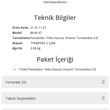
istemeyeceksiniz
Teknik Bilgiler
Ürün Kodu
21.01.11.01
 THYRISTOR
Model
JM-8147
Tanımlama
Pentalobe- Yıldız Hassas Onarım Tornavidası 0.8
TANSIYOMETRE
Alaşım
TPR&PP&S-2 Çelik
Ağırlık
0.06 kg
rü
Paket İçeriği
1 Adet Pentalobe- Yıldız Hassas Onarım Tornavidası 0.8
Yorumlar (0)
ÖR
Taksit Seçenekleri
Bu ürüne ilk yorumu siz yapın! LÜTFEN Sorularınızı bu alana yazmayınız.
Sorularınız için info@elektrovadi.com